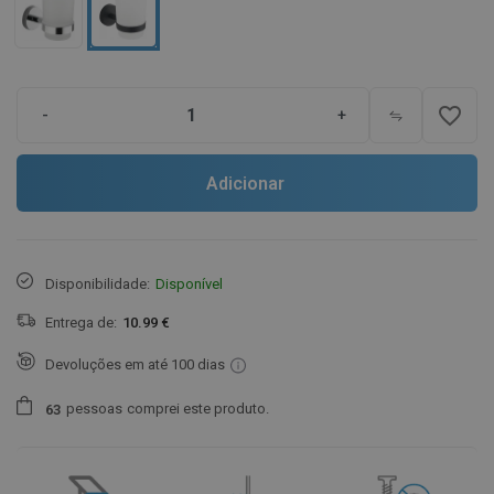
favorite_border
-
+
Adicionar
Disponibilidade:
Disponível
Entrega de:
10.99 €
Devoluções em até 100 dias
pessoas
comprei este produto.
6
3