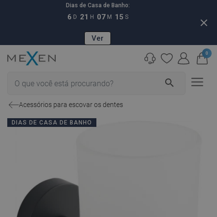
Dias de Casa de Banho:
6
21
07
14
D
H
M
S
close
Ver
0
search
Acessórios para escovar os dentes
DIAS DE CASA DE BANHO