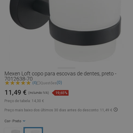
Mexen Loft copo para escovas de dentes, preto -
7012638-70
(0)
(4)
Questões
11,49 €
19,65%
(incluindo IVA)
Preço de tabela:
14,30 €
Preço mais baixo dos últimos 30 dias
antes do desconto: 11,49 €
Cor
- Preto