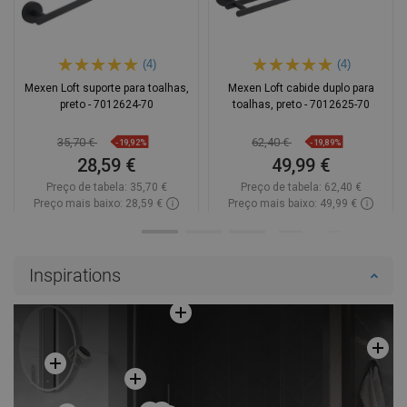
(4)
(4)
Mexen Loft suporte para toalhas,
Mexen Loft cabide duplo para
preto - 7012624-70
toalhas, preto - 7012625-70
35,70 €
62,40 €
-19,92%
-19,89%
28,59 €
49,99 €
Preço de tabela:
35,70 €
Preço de tabela:
62,40 €
Preço mais baixo: 28,59 €
Preço mais baixo: 49,99 €
Disponibilidade:
Disponível
Disponibilidade:
Disponível
Adicionar
Adicionar
Inspirations
Comparar
favorite_border
Favoritos
Comparar
favorite_border
Favoritos