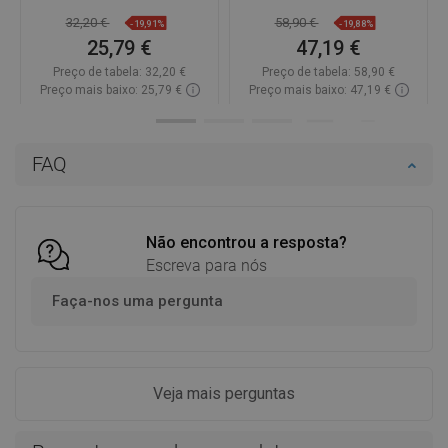
32,20 €
58,90 €
-19,91%
-19,88%
25,79 €
47,19 €
Preço de tabela:
32,20 €
Preço de tabela:
58,90 €
Preço mais baixo: 25,79 €
Preço mais baixo: 47,19 €
Disponibilidade:
Disponível
Disponibilidade:
Disponível
Adicionar
Adicionar
FAQ
Comparar
favorite_border
Favoritos
Comparar
favorite_border
Favoritos
Não encontrou a resposta?
Escreva para nós
Faça-nos uma pergunta
Veja mais perguntas