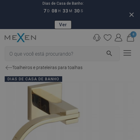
Dias de Casa de Banho:
7
08
33
29
D
H
M
S
close
Ver
0
search
Toalheiros e prateleiras para toalhas
DIAS DE CASA DE BANHO