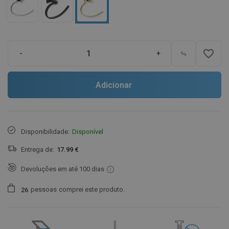
favorite_border
-
+
Adicionar
Disponibilidade:
Disponível
Entrega de:
17.99 €
Devoluções em até 100 dias
pessoas
comprei este produto.
2
6