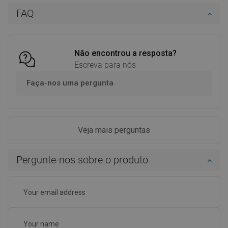
Adicionar
Adicionar
FAQ
Comparar
favorite_border
Favoritos
Comparar
favorite_border
Favoritos
Não encontrou a resposta?
Escreva para nós
Faça-nos uma pergunta
Veja mais perguntas
Pergunte-nos sobre o produto