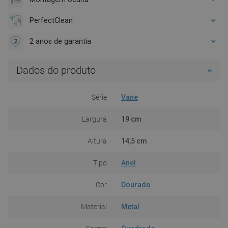
PerfectClean
2 anos de garantia
Dados do produto
Série
Vane
Largura
19 cm
Altura
14,5 cm
Tipo
Anel
Cor
Dourado
Material
Metal