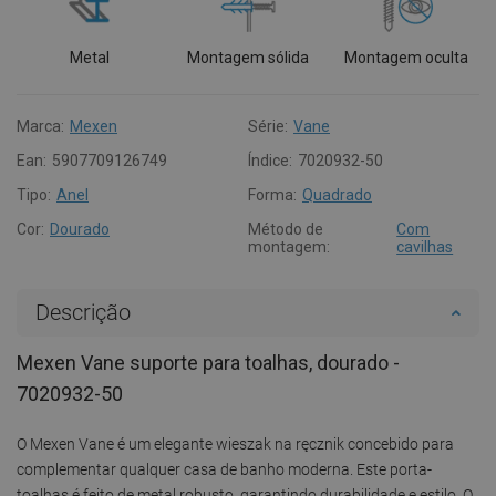
Metal
Montagem sólida
Montagem oculta
Marca:
Mexen
Série:
Vane
Ean:
5907709126749
Índice:
7020932-50
Tipo:
Anel
Forma:
Quadrado
Cor:
Dourado
Método de
Com
montagem:
cavilhas
Descrição
Mexen Vane suporte para toalhas, dourado -
7020932-50
O Mexen Vane é um elegante wieszak na ręcznik concebido para
complementar qualquer casa de banho moderna. Este porta-
toalhas é feito de metal robusto, garantindo durabilidade e estilo. O