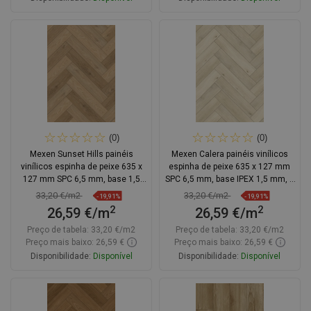
Adicionar
Adicionar
Comparar
favorite_border
Favoritos
Comparar
favorite_border
Favoritos
(0)
(0)
Mexen Sunset Hills painéis
Mexen Calera painéis vinílicos
vinílicos espinha de peixe 635 x
espinha de peixe 635 x 127 mm
127 mm SPC 6,5 mm, base 1,5
SPC 6,5 mm, base IPEX 1,5 mm, 4
mm, 4 V-Fuga, Carvalho
V-Fuga, Carvalho
33,20 €/m2
33,20 €/m2
-19,91%
-19,91%
2
2
26,59 €/m
26,59 €/m
Preço de tabela:
33,20 €/m2
Preço de tabela:
33,20 €/m2
Preço mais baixo: 26,59 €
Preço mais baixo: 26,59 €
Disponibilidade:
Disponível
Disponibilidade:
Disponível
Adicionar
Adicionar
Comparar
favorite_border
Favoritos
Comparar
favorite_border
Favoritos