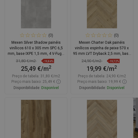
(0)
(0)
Mexen Silver Shadow painéis
Mexen Charter Oak painéis
vinílicos 610 x 305 mm SPC 6,5
vinílicos espinha de peixe 570 x
mm, base IXPE 1,5 mm, 4 V-Fuga,
95 mm LVT Dryback 2,5 mm, base
Pedra - F1153-0610-305-505-4V1-
PVC, 4 V-Fuga, Carvalho
31,80 €/m2
24,90 €/m2
-19,84%
-19,72%
90
2
2
25,49 €/m
19,99 €/m
Preço de tabela:
31,80 €/m2
Preço de tabela:
24,90 €/m2
Preço mais baixo: 25,49 €
Preço mais baixo: 19,99 €
Disponibilidade:
Disponível
Disponibilidade:
Disponível
Adicionar
Adicionar
Comparar
favorite_border
Favoritos
Comparar
favorite_border
Favoritos