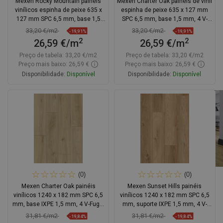
Mexen Rocky Mountain painéis
Mexen Charter Oak painéis de vinil
vinílicos espinha de peixe 635 x
espinha de peixe 635 x 127 mm
127 mm SPC 6,5 mm, base 1,5
SPC 6,5 mm, base 1,5 mm, 4 V-
mm, 4 V-fuga, Carvalho
Fuga, Carvalho
33,20 €/m2
33,20 €/m2
-19,91%
-19,91%
2
2
26,59 €/m
26,59 €/m
Preço de tabela:
33,20 €/m2
Preço de tabela:
33,20 €/m2
Preço mais baixo: 26,59 €
Preço mais baixo: 26,59 €
Disponibilidade:
Disponível
Disponibilidade:
Disponível
Adicionar
Adicionar
Comparar
favorite_border
Favoritos
Comparar
favorite_border
Favoritos
(0)
(0)
Mexen Charter Oak painéis
Mexen Sunset Hills painéis
vinílicos 1240 x 182 mm SPC 6,5
vinílicos 1240 x 182 mm SPC 6,5
mm, base IXPE 1,5 mm, 4 V-Fuga,
mm, suporte IXPE 1,5 mm, 4 V-
Carvalho - F1022-1240-182-505-
Fuga, Carvalho
31,81 €/m2
31,81 €/m2
-19,84%
-19,84%
4V1-01