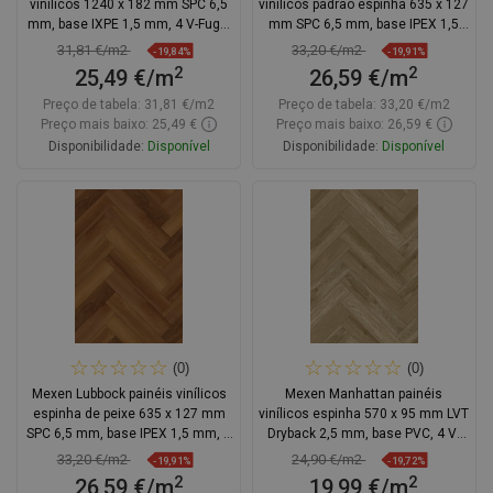
vinílicos 1240 x 182 mm SPC 6,5
vinílicos padrão espinha 635 x 127
mm, base IXPE 1,5 mm, 4 V-Fuga,
mm SPC 6,5 mm, base IPEX 1,5
Carvalho
mm, 4 V-Fuga, Carvalho
31,81 €/m2
33,20 €/m2
-19,84%
-19,91%
2
2
25,49 €/m
26,59 €/m
Preço de tabela:
31,81 €/m2
Preço de tabela:
33,20 €/m2
Preço mais baixo: 25,49 €
Preço mais baixo: 26,59 €
Disponibilidade:
Disponível
Disponibilidade:
Disponível
Adicionar
Adicionar
Comparar
favorite_border
Favoritos
Comparar
favorite_border
Favoritos
(0)
(0)
Mexen Lubbock painéis vinílicos
Mexen Manhattan painéis
espinha de peixe 635 x 127 mm
vinílicos espinha 570 x 95 mm LVT
SPC 6,5 mm, base IPEX 1,5 mm, 4
Dryback 2,5 mm, base PVC, 4 V-
V-Fuga, Teak
Fuga, Carvalho
33,20 €/m2
24,90 €/m2
-19,91%
-19,72%
2
2
26,59 €/m
19,99 €/m