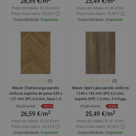
26,59 €/m
25,49 €/m
Preço de tabela:
33,20 €/m2
Preço de tabela:
31,80 €/m2
Preço mais baixo: 26,59 €
Preço mais baixo: 25,49 €
Disponibilidade:
Disponível
Disponibilidade:
Disponível
Adicionar
Adicionar
Comparar
favorite_border
Favoritos
Comparar
favorite_border
Favoritos
(0)
(0)
Mexen Chattanooga painéis
Mexen Spirit Lake painéis vinílicos
vinílicos espinha de peixe 635 x
1240 x 182 mm SPC 6,5 mm,
127 mm SPC 6,5 mm, base 1,5
suporte IXPE 1,5 mm, 4 V-Fuga,
mm, 4 V-Fuga, Carvalho
Carvalho
33,20 €/m2
31,81 €/m2
-19,91%
-19,84%
2
2
26,59 €/m
25,49 €/m
Preço de tabela:
33,20 €/m2
Preço de tabela:
31,81 €/m2
Preço mais baixo: 26,59 €
Preço mais baixo: 25,49 €
Disponibilidade:
Disponível
Disponibilidade:
Disponível