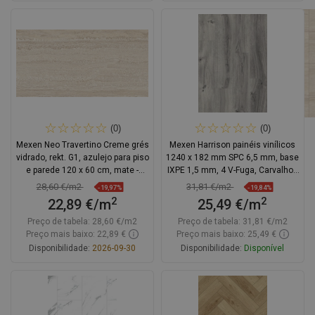
Adicionar
Adicionar
Comparar
favorite_border
Favoritos
Comparar
favorite_border
Favoritos
(0)
(0)
Mexen Neo Travertino Creme grés
Mexen Harrison painéis vinílicos
vidrado, rekt. G1, azulejo para piso
1240 x 182 mm SPC 6,5 mm, base
e parede 120 x 60 cm, mate -
IXPE 1,5 mm, 4 V-Fuga, Carvalho -
TL302-120-060-02
F1044-1240-182-505-4V1-01
28,60 €/m2
31,81 €/m2
-19,97%
-19,84%
2
2
22,89 €/m
25,49 €/m
Preço de tabela:
28,60 €/m2
Preço de tabela:
31,81 €/m2
Preço mais baixo: 22,89 €
Preço mais baixo: 25,49 €
Disponibilidade:
2026-09-30
Disponibilidade:
Disponível
Adicionar
Adicionar
Comparar
favorite_border
Favoritos
Comparar
favorite_border
Favoritos