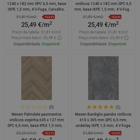
1240 x 182 mm SPC 6,5 mm, base
vinílicos 1240 x 182 mm SPC 6,5
IXPE 1,5 mm, 4 V-Fuga, Carvalho -
mm, base IXPE 1,5 mm, 4 V-Fuga,
F1006-1240-182-505-4V1-01
Carvalho
31,81 €/m2
31,81 €/m2
-19,84%
-19,84%
2
2
25,49 €/m
25,49 €/m
Preço de tabela:
31,81 €/m2
Preço de tabela:
31,81 €/m2
Preço mais baixo: 25,49 €
Preço mais baixo: 25,49 €
Disponibilidade:
Disponível
Disponibilidade:
Disponível
Adicionar
Adicionar
Comparar
favorite_border
Favoritos
Comparar
favorite_border
Favoritos
(0)
(1)
Mexen Palmdale pavimentos
Mexen Bardiglio painéis vinílicos
vinílicos espinha 635 x 127 mm
610 x 305 mm SPC 6,5 mm,
SPC 6,5 mm, base IPEX 1,5 mm, 4
underlay IXPE 1,5 mm, 4 V-Fuga,
V-Fuga, Carvalho
Pedra - F1145-0610-305-505-4V1-
33,20 €/m2
31,80 €/m2
-19,91%
-19,84%
90
2
2