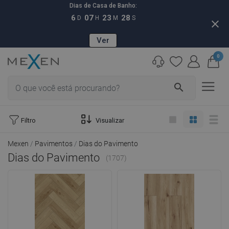
Dias de Casa de Banho:
6
07
23
27
D
H
M
S
close
Ver
0
search
Filtro
Visualizar
Mexen
Pavimentos
Dias do Pavimento
Dias do Pavimento
(1707)