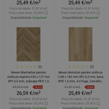
2
2
25,49 €/m
25,49 €/m
Preço de tabela:
31,81 €/m2
Preço de tabela:
31,81 €/m2
Preço mais baixo: 25,49 €
Preço mais baixo: 25,49 €
Disponibilidade:
Disponível
Disponibilidade:
Disponível
Adicionar
Adicionar
Comparar
favorite_border
Favoritos
Comparar
favorite_border
Favoritos
(0)
(0)
Mexen Manhattan painéis
Mexen Anniston painéis vinílicos
vinílicos espinha 635 x 127 mm
1240 x 182 mm SPC 6,5 mm, base
SPC 6,5 mm, subcapa IPEX 1,5
IXPE 1,5 mm, 4 V-Fuga, Carvalho -
mm, 4 V-Fuga, Carvalho
F1038-1240-182-505-4V1-01
33,20 €/m2
31,81 €/m2
-19,91%
-19,84%
2
2
26,59 €/m
25,49 €/m
Preço de tabela:
33,20 €/m2
Preço de tabela:
31,81 €/m2
Preço mais baixo: 26,59 €
Preço mais baixo: 25,49 €
Disponibilidade:
Disponível
Disponibilidade:
Disponível