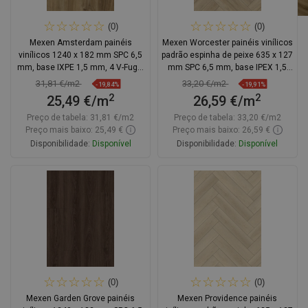
(0)
(0)
Mexen Amsterdam painéis
Mexen Worcester painéis vinílicos
vinílicos 1240 x 182 mm SPC 6,5
padrão espinha de peixe 635 x 127
mm, base IXPE 1,5 mm, 4 V-Fuga,
mm SPC 6,5 mm, base IPEX 1,5
Carvalho - F1042-1240-182-505-
mm, 4 V-Fuga, Carvalho
31,81 €/m2
33,20 €/m2
-19,84%
-19,91%
4V1-01
2
2
25,49 €/m
26,59 €/m
Preço de tabela:
31,81 €/m2
Preço de tabela:
33,20 €/m2
Preço mais baixo: 25,49 €
Preço mais baixo: 26,59 €
Disponibilidade:
Disponível
Disponibilidade:
Disponível
Adicionar
Adicionar
Comparar
favorite_border
Favoritos
Comparar
favorite_border
Favoritos
(0)
(0)
Mexen Garden Grove painéis
Mexen Providence painéis