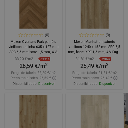
(0)
(0)
Mexen Overland Park painéis
Mexen Manhattan painéis
vinílicos espinha 635 x 127 mm
vinílicos 1240 x 182 mm SPC 6,5
SPC 6,5 mm base 1,5 mm, 4 V-
mm, base IXPE 1,5 mm, 4 V-Fuga,
Fuga, Jatoba
Carvalho - F1041-1240-182-505-
33,20 €/m2
31,81 €/m2
-19,91%
-19,84%
4V1-01
2
2
26,59 €/m
25,49 €/m
Preço de tabela:
33,20 €/m2
Preço de tabela:
31,81 €/m2
Preço mais baixo: 26,59 €
Preço mais baixo: 25,49 €
Disponibilidade:
Disponível
Disponibilidade:
Disponível
Adicionar
Adicionar
Comparar
favorite_border
Favoritos
Comparar
favorite_border
Favoritos