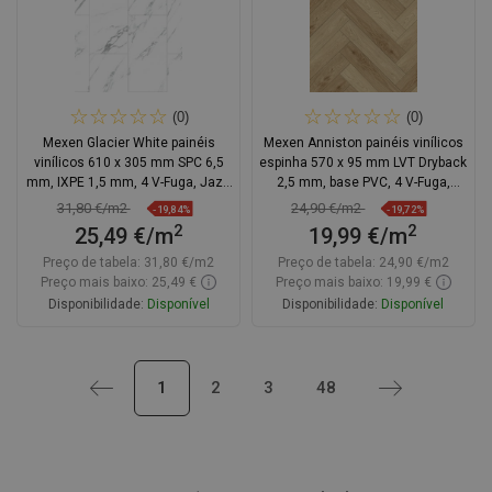
(0)
(0)
Mexen Glacier White painéis
Mexen Anniston painéis vinílicos
vinílicos 610 x 305 mm SPC 6,5
espinha 570 x 95 mm LVT Dryback
mm, IXPE 1,5 mm, 4 V-Fuga, Jazz
2,5 mm, base PVC, 4 V-Fuga,
White - F1151-0610-305-505-4V1-
Carvalho
31,80 €/m2
24,90 €/m2
-19,84%
-19,72%
90
2
2
25,49 €/m
19,99 €/m
Preço de tabela:
31,80 €/m2
Preço de tabela:
24,90 €/m2
Preço mais baixo: 25,49 €
Preço mais baixo: 19,99 €
Disponibilidade:
Disponível
Disponibilidade:
Disponível
Adicionar
Adicionar
Anterior
1
2
3
48
Próximo
Comparar
favorite_border
Favoritos
Comparar
favorite_border
Favoritos