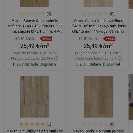
(0)
(0)
Mexen Beaver Creek painéis
Mexen Calera painéis vinílicos
vinílicos 1240 x 182 mm SPC 6,5
1240 x 182 mm SPC 6,5 mm, base
mm, suporte IXPE 1,5 mm, 4 V-
IXPE 1,5 mm, 4 V-Fuga, Carvalho -
Fuga, Carvalho
F1020-1240-182-505-4V1-01
31,81 €/m2
31,81 €/m2
-19,84%
-19,84%
2
2
25,49 €/m
25,49 €/m
Preço de tabela:
31,81 €/m2
Preço de tabela:
31,81 €/m2
Preço mais baixo: 25,49 €
Preço mais baixo: 25,49 €
Disponibilidade:
Disponível
Disponibilidade:
Disponível
Adicionar
Adicionar
Comparar
favorite_border
Favoritos
Comparar
favorite_border
Favoritos
(1)
(0)
Mexen Sun Valley painéis vinílicos
Mexen Rocky Mountain painéis