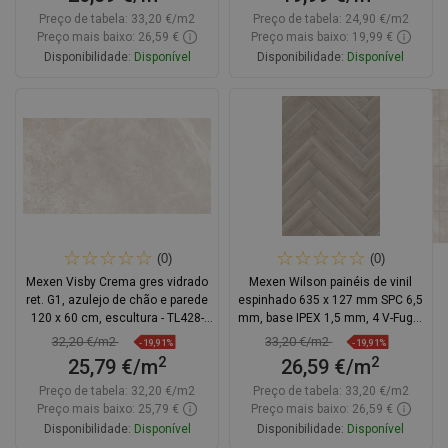
Preço de tabela:
33,20 €/m2
Preço de tabela:
24,90 €/m2
Preço mais baixo: 26,59 €
Preço mais baixo: 19,99 €
Disponibilidade:
Disponível
Disponibilidade:
Disponível
Adicionar
Adicionar
Comparar
favorite_border
Favoritos
Comparar
favorite_border
Favoritos
(0)
(0)
Mexen Visby Crema gres vidrado
Mexen Wilson painéis de vinil
ret. G1, azulejo de chão e parede
espinhado 635 x 127 mm SPC 6,5
120 x 60 cm, escultura - TL428-
mm, base IPEX 1,5 mm, 4 V-Fuga,
120-060-04
Carvalho
32,20 €/m2
33,20 €/m2
-19,91%
-19,91%
2
2
25,79 €/m
26,59 €/m
Preço de tabela:
32,20 €/m2
Preço de tabela:
33,20 €/m2
Preço mais baixo: 25,79 €
Preço mais baixo: 26,59 €
Disponibilidade:
Disponível
Disponibilidade:
Disponível