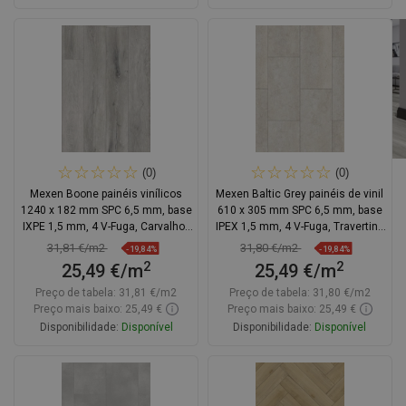
Adicionar
Adicionar
Comparar
favorite_border
Favoritos
Comparar
favorite_border
Favoritos
(0)
(0)
Mexen Boone painéis vinílicos
Mexen Baltic Grey painéis de vinil
1240 x 182 mm SPC 6,5 mm, base
610 x 305 mm SPC 6,5 mm, base
IXPE 1,5 mm, 4 V-Fuga, Carvalho -
IPEX 1,5 mm, 4 V-Fuga, Travertino
F1054-1240-182-505-4V1-01
- F1158-0610-305-505-4V1-90
31,81 €/m2
31,80 €/m2
-19,84%
-19,84%
2
2
25,49 €/m
25,49 €/m
Preço de tabela:
31,81 €/m2
Preço de tabela:
31,80 €/m2
Preço mais baixo: 25,49 €
Preço mais baixo: 25,49 €
Disponibilidade:
Disponível
Disponibilidade:
Disponível
Adicionar
Adicionar
Comparar
favorite_border
Favoritos
Comparar
favorite_border
Favoritos