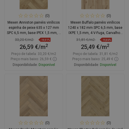
(0)
(0)
Mexen Anniston painéis vinílicos
Mexen Buffalo painéis vinílicos
espinha de peixe 635 x 127 mm
1240 x 182 mm SPC 6,5 mm, base
SPC 6,5 mm, base IPEX 1,5 mm, 4
IXPE 1,5 mm, 4 V-Fuga, Carvalho -
V-Fuga, Carvalho
F1007-1240-182-505-4V1-01
33,20 €/m2
31,81 €/m2
-19,91%
-19,84%
2
2
26,59 €/m
25,49 €/m
Preço de tabela:
33,20 €/m2
Preço de tabela:
31,81 €/m2
Preço mais baixo: 26,59 €
Preço mais baixo: 25,49 €
Disponibilidade:
Disponível
Disponibilidade:
Disponível
Adicionar
Adicionar
Comparar
favorite_border
Favoritos
Comparar
favorite_border
Favoritos
(0)
(0)