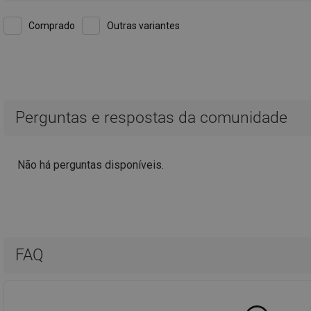
Comprado
Outras variantes
A av
Qualidade:
Aparência:
-
Vantagens:
-
Mostrar comentário original
A av
Qualidade:
Aparência:
Qualidade sem defeitos Requisitos satisfeitos a 100%
Vantagens:
-