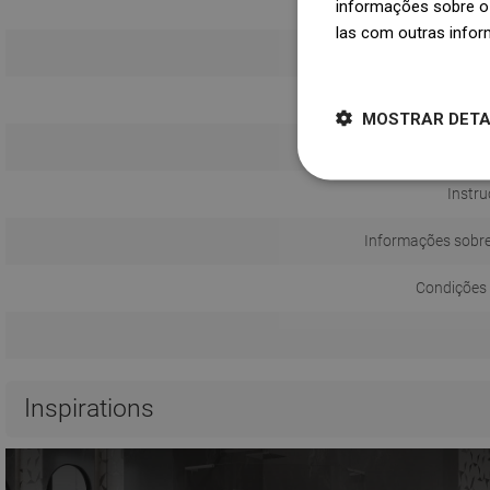
informações sobre o 
las com outras infor
Método d
Dowiedz się więcej
MOSTRAR DET
Distânci
Instru
Informações sobr
Condições 
Inspirations