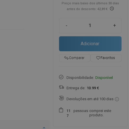
Preço mais baixo dos últimos 30 dias
antes do desconto: 42,89 €
-
+
Adicionar
favorite_border
Favoritos
Comparar
Disponibilidade:
Disponível
Entrega de:
10.99 €
Devoluções em até 100 dias
pessoas
comprei este
1
1
produto.
7