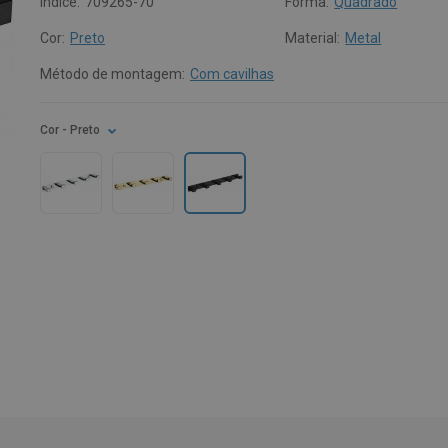
Índice:
709265-70
Forma:
Quadrado
Cor:
Preto
Material:
Metal
Método de montagem:
Com cavilhas
Cor
- Preto