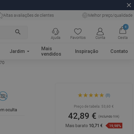
close
Altas avaliações de clientes
Melhor preço/qualidade
0
search
Ajuda
Favoritos
Conta
Cesta
Mais
Jardim
Inspiração
Contato
vendidos
-70
Mexen gancho para toalhas
(8)
com cinco suportes, preto -
709265-70
Preço de tabela:
53,60 €
m oculta
42,89 €
(incluindo IVA)
Mais barato
10,71 €
19,98%