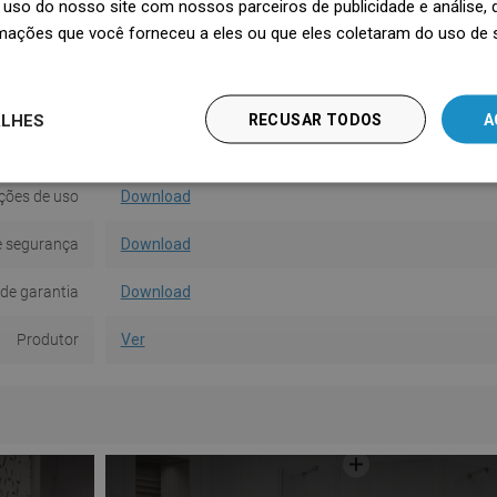
uso do nosso site com nossos parceiros de publicidade e análise
Forma
Quadrado
mações que você forneceu a eles ou que eles coletaram do uso de 
e montagem
Com cavilhas
Quantidade
5
ALHES
RECUSAR TODOS
A
a da parede
4,3 cm
ções de uso
Download
e segurança
Download
de garantia
Download
Produtor
Ver