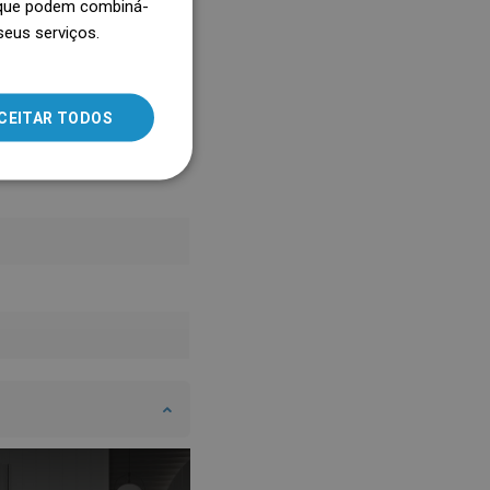
, que podem combiná-
seus serviços.
SLOVAK
LITHUANIAN
ROMANIAN
CEITAR TODOS
HUNGARIAN
FRENCH
ITALIAN
SPANISH
UKRAINIAN
BULGARIAN
ESTONIAN
DUTCH
LATVIAN
DANISH