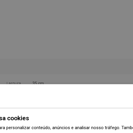
Largura
35 cm
Altura
3 cm
Cor
Preto
sa cookies
Material
Metal
ara personalizar conteúdo, anúncios e analisar nosso tráfego. Ta