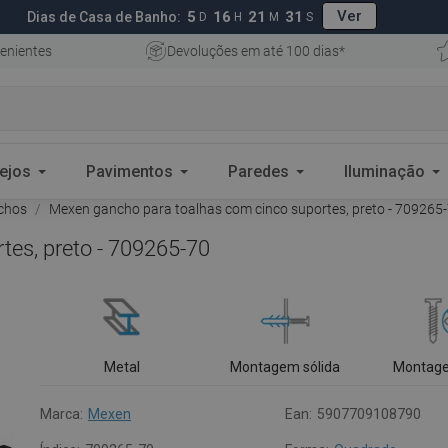
Ver
5
16
21
30
Dias de Casa de Banho:
D
H
M
S
enientes
Devoluções em até 100 dias*
ejos
Pavimentos
Paredes
Iluminação
chos
Mexen gancho para toalhas com cinco suportes, preto - 709265
es, preto - 709265-70
Metal
Montagem sólida
Montage
Marca:
Mexen
Ean:
5907709108790