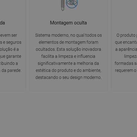
da
Montagem oculta
devem ser
Sistema moderno, no qual todos os
O produto 
s e seguros
elementos de montagem foram
que encanta
solução é a
ocultados. Esta solução inovadora
a aparência
ue garante
facilita a limpeza e influencia
limpez
ribuindo a
significativamente a melhoria da
formadas sã
 da parede.
estética do produto e do ambiente,
requerem o 
destacando o seu design moderno.