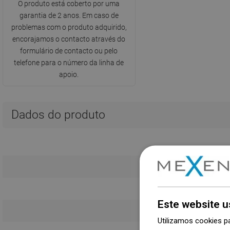
O produto está coberto por uma
garantia de 2 anos. Em caso de
problemas com o produto adquirido,
encorajamos o contacto através do
formulário de contacto ou pelo
telefone para o número da linha de
apoio.
Dados do produto
Este website u
Utilizamos cookies p