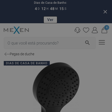
Dias de Casa de Banho:
4
12
48
14
D
H
M
S
close
Ver
0
search
Pegas de duche
DIAS DE CASA DE BANHO