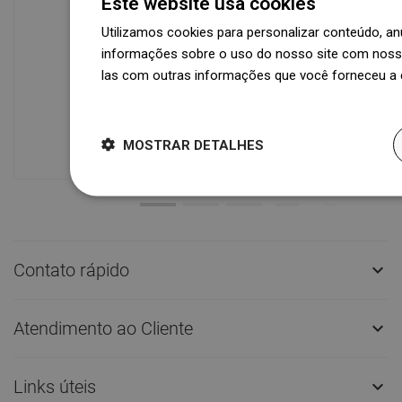
Este website usa cookies
Utilizamos cookies para personalizar conteúdo, 
informações sobre o uso do nosso site com nosso
Disponibilidade de mercadorias
las com outras informações que você forneceu a e
Um moderno centro logístico com área
Dowiedz się więcej
de 31.000 m² e mais de 68.000 paletes
oferece mais de 1.500.000 peças de
produtos disponíveis!
MOSTRAR DETALHES
Contato rápido

Atendimento ao Cliente

Links úteis
