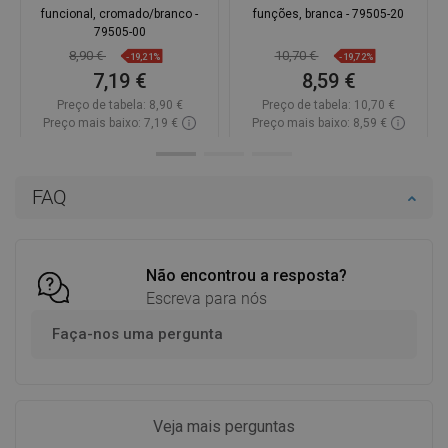
funcional, cromado/branco -
funções, branca - 79505-20
79505-00
8,90 €
10,70 €
-19,21%
-19,72%
7,19 €
8,59 €
Preço de tabela:
8,90 €
Preço de tabela:
10,70 €
Preço mais baixo: 7,19 €
Preço mais baixo: 8,59 €
Disponibilidade:
Disponível
Disponibilidade:
Disponível
Adicionar
Adicionar
FAQ
Comparar
favorite_border
Favoritos
Comparar
favorite_border
Favoritos
Não encontrou a resposta?
Escreva para nós
Faça-nos uma pergunta
Veja mais perguntas