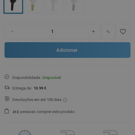
favorite_border
-
+
Adicionar
Disponibilidade:
Disponível
Entrega de:
10.99 €
Devoluções em até 100 dias
pessoas
comprei este produto.
4
1
3