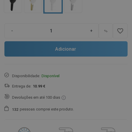
favorite_border
-
+
Adicionar
Disponibilidade:
Disponível
Entrega de:
10.99 €
Devoluções em até 100 dias
pessoas
comprei este produto.
1
3
2