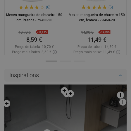
(6)
(6)
Mexen mangueira de chuveiro 150
Mexen mangueira de chuveiro 150
cm, branca - 79450-20
cm, branca - 79460-20
10,70 €
14,30 €
-19,72%
-19,65%
8,59 €
11,49 €
Preço de tabela:
10,70 €
Preço de tabela:
14,30 €
Preço mais baixo: 8,59 €
Preço mais baixo: 11,49 €
Disponibilidade:
Disponível
Disponibilidade:
Disponível
Adicionar
Adicionar
Inspirations
Comparar
favorite_border
Favoritos
Comparar
favorite_border
Favoritos