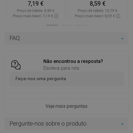
7,19 €
8,59 €
Preço de tabela:
8,90 €
Preço de tabela:
10,70 €
Preço mais baixo: 7,19 €
Preço mais baixo: 8,59 €
Disponibilidade:
Disponível
Disponibilidade:
Disponível
Adicionar
Adicionar
FAQ
Comparar
favorite_border
Favoritos
Comparar
favorite_border
Favoritos
Não encontrou a resposta?
Escreva para nós
Faça-nos uma pergunta
Veja mais perguntas
Pergunte-nos sobre o produto