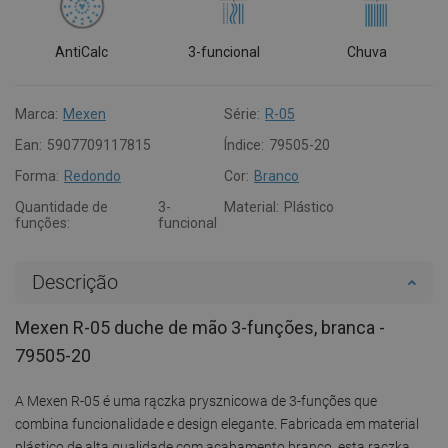
AntiCalc
3-funcional
Chuva
Marca:
Mexen
Série:
R-05
Ean:
5907709117815
Índice:
79505-20
Forma:
Redondo
Cor:
Branco
Quantidade de
3-
Material:
Plástico
funções:
funcional
Descrição
Mexen R-05 duche de mão 3-funções, branca -
79505-20
A Mexen R-05 é uma rączka prysznicowa de 3-funções que
combina funcionalidade e design elegante. Fabricada em material
plástico de alta qualidade com acabamento branco, esta rączka