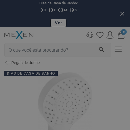
Dias de Casa de Banho:
3
13
03
18
D
H
M
S
close
Ver
0
search
Pegas de duche
DIAS DE CASA DE BANHO