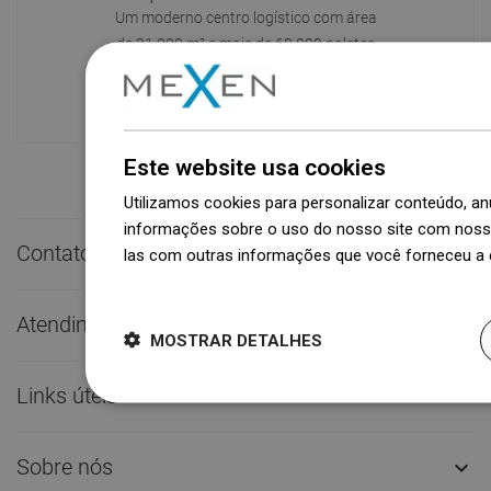
Um moderno centro logístico com área
de 31.000 m² e mais de 68.000 paletes
oferece mais de 1.500.000 peças de
produtos disponíveis!
Este website usa cookies
Utilizamos cookies para personalizar conteúdo, 
informações sobre o uso do nosso site com nosso
Contato rápido

las com outras informações que você forneceu a e
Dowiedz się więcej
Atendimento ao Cliente

MOSTRAR DETALHES
Links úteis

Sobre nós
