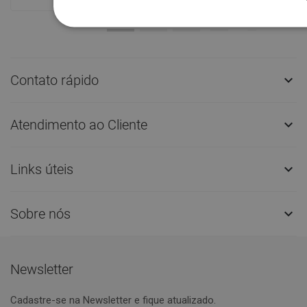
Contato rápido

Atendimento ao Cliente

Links úteis

Sobre nós

Newsletter
Cadastre-se na Newsletter e fique atualizado.