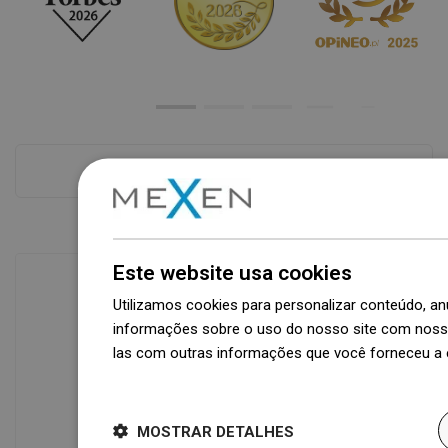
Ver tudo
Este website usa cookies
Utilizamos cookies para personalizar conteúdo, 
Disponibilidade de mercadorias
informações sobre o uso do nosso site com nosso
Um moderno centro logístico com área
las com outras informações que você forneceu a e
de 31.000 m² e mais de 68.000 paletes
Dowiedz się więcej
oferece mais de 1.500.000 peças de
produtos disponíveis!
MOSTRAR DETALHES