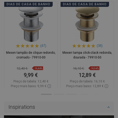
DIAS DE CASA DE BANHO
DIAS DE CASA DE BANHO
(47)
(38)
Mexen tampão de clique redondo,
Mexen tampa click-clack redonda,
cromado - 79910-00
dourada - 79910-50
12,40 €
16,10 €
-19,44%
-19,94%
9,99 €
12,89 €
Preço de tabela:
12,40 €
Preço de tabela:
16,10 €
Preço mais baixo: 9,99 €
Preço mais baixo: 12,89 €
Disponibilidade:
Disponível
Disponibilidade:
Disponível
Adicionar
Adicionar
Inspirations
Comparar
favorite_border
Favoritos
Comparar
favorite_border
Favoritos