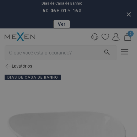
Dias de Casa de Banho:
6
06
01
15
D
H
M
S
close
Ver
0
search
Lavatórios
DIAS DE CASA DE BANHO