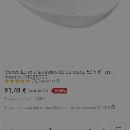
Mexen Lorena lavatório de bancada 53 x 41 cm,
branco - 21295300
(0)
(7)
Questões
91,49 €
19,96%
(incluindo IVA)
Preço de tabela:
114,30 €
Preço mais baixo dos últimos 30 dias
antes do desconto: 91,49 €
favorite_border
-
+