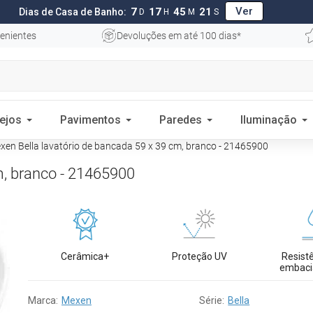
Ver
7
17
45
20
Dias de Casa de Banho:
D
H
M
S
enientes
Devoluções em até 100 dias*
ejos
Pavimentos
Paredes
Iluminação
en Bella lavatório de bancada 59 x 39 cm, branco - 21465900
m, branco - 21465900
Cerâmica+
Proteção UV
Resist
embac
Marca:
Mexen
Série:
Bella