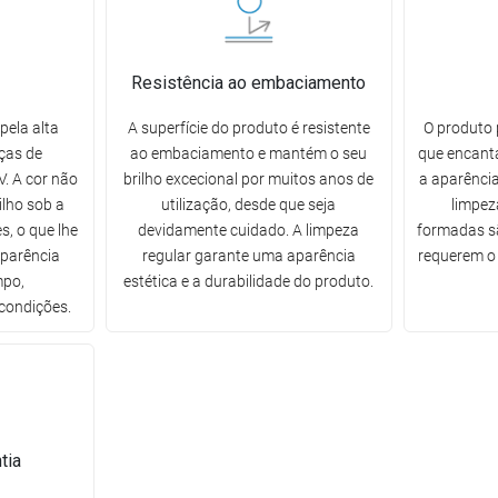
Resistência ao embaciamento
pela alta
A superfície do produto é resistente
O produto 
ças de
ao embaciamento e mantém o seu
que encanta
. A cor não
brilho excecional por muitos anos de
a aparência
ilho sob a
utilização, desde que seja
limpez
s, o que lhe
devidamente cuidado. A limpeza
formadas sã
aparência
regular garante uma aparência
requerem o 
mpo,
estética e a durabilidade do produto.
condições.
tia