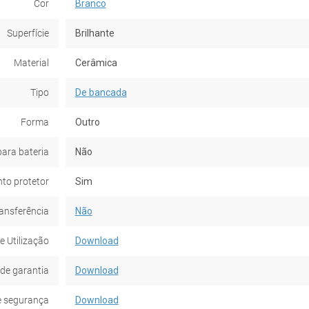
Cor
Branco
Superfície
Brilhante
Material
Cerâmica
Tipo
De bancada
Forma
Outro
para bateria
Não
to protetor
Sim
ansferência
Não
e Utilização
Download
de garantia
Download
e segurança
Download