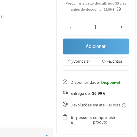
Preço mais baixo dos últimos 30 dias
antes do desconto: 62,89 €
cm
-
+
Adicionar
favorite_border
Favoritos
Comparar
Disponibilidade:
Disponível
Entrega de:
36.99 €
Devoluções em até 100 dias
pessoas
comprei este
6
produto.
6