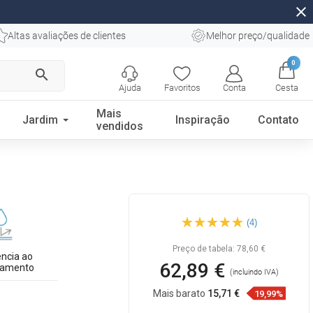
close
Altas avaliações de clientes
Melhor preço/qualidade
0
search
Ajuda
Favoritos
Conta
Cesta
Mais
Jardim
Inspiração
Contato
vendidos
Mexen Bella lavatório de
(4)
bancada 59 x 39 cm, branco -
21465900
Preço de tabela:
78,60 €
ência ao
62,89 €
iamento
(incluindo IVA)
Mais barato
15,71 €
19,99%