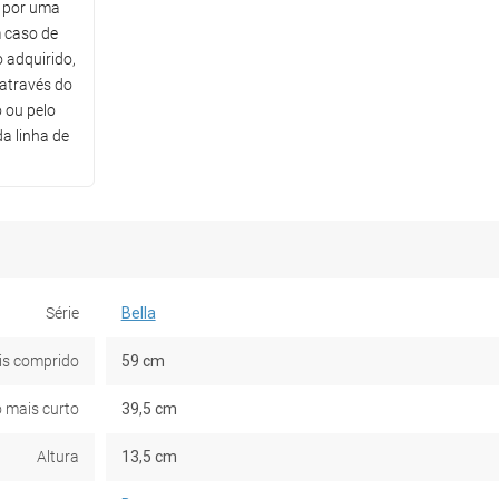
o por uma
m caso de
 adquirido,
através do
 ou pelo
a linha de
Série
Bella
is comprido
59 cm
 mais curto
39,5 cm
Altura
13,5 cm