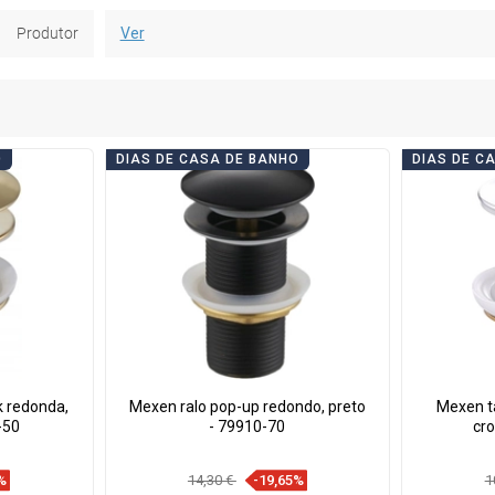
Produtor
Ver
O
DIAS DE CASA DE BANHO
DIAS DE C
k redonda,
Mexen ralo pop-up redondo, preto
Mexen ta
-50
- 79910-70
cr
%
14,30 €
-19,65%
1