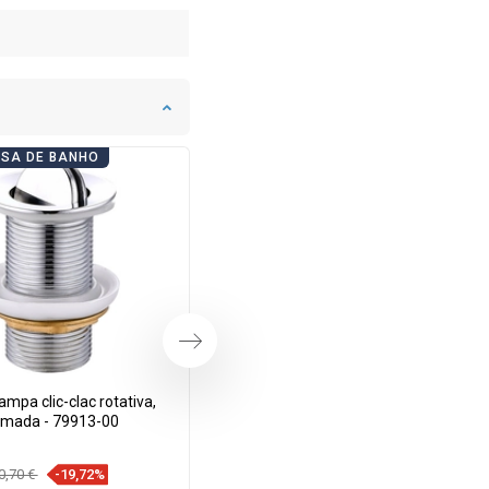
ASA DE BANHO
DIAS DE CASA DE BANHO
Próximo
mpa clic-clac rotativa,
Mexen tampão de lavar louça clic-
omada - 79913-00
clac giratório, dourado - 79913-50
0,70 €
-19,72%
14,30 €
-19,65%