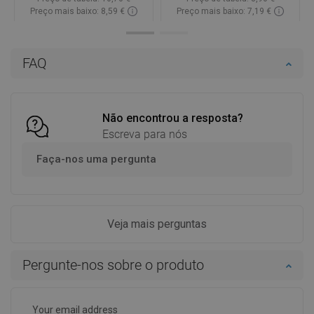
Preço mais baixo: 8,59 €
Preço mais baixo: 7,19 €
Disponibilidade:
Disponível
Disponibilidade:
Disponível
Adicionar
Adicionar
FAQ
Comparar
favorite_border
Favoritos
Comparar
favorite_border
Favoritos
Não encontrou a resposta?
Escreva para nós
Faça-nos uma pergunta
Veja mais perguntas
Pergunte-nos sobre o produto