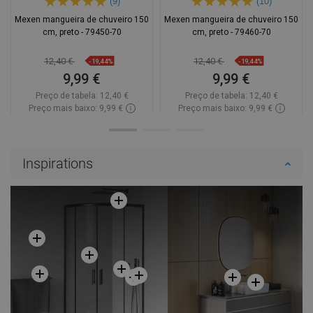
(9)
(10)
Mexen mangueira de chuveiro 150
Mexen mangueira de chuveiro 150
cm, preto - 79450-70
cm, preto - 79460-70
12,40 €
12,40 €
-19,44%
-19,44%
9,99 €
9,99 €
Preço de tabela:
12,40 €
Preço de tabela:
12,40 €
Preço mais baixo: 9,99 €
Preço mais baixo: 9,99 €
Disponibilidade:
Disponível
Disponibilidade:
Disponível
Adicionar
Adicionar
Inspirations
Comparar
favorite_border
Favoritos
Comparar
favorite_border
Favoritos