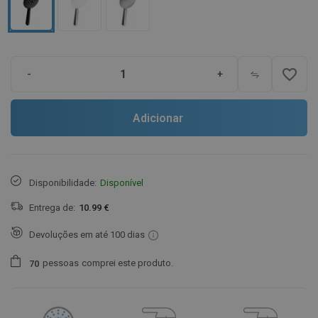
favorite_border
-
+
Adicionar
Disponibilidade:
Disponível
Entrega de:
10.99 €
Devoluções em até 100 dias
pessoas
comprei este produto.
7
0