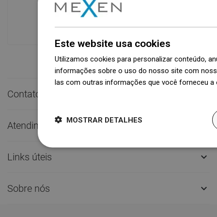
de 31.000 m² e mais de 68.000 paletes
oferece mais de 1.500.000 peças de
produtos disponíveis!
Este website usa cookies
Utilizamos cookies para personalizar conteúdo, 
informações sobre o uso do nosso site com nosso
las com outras informações que você forneceu a e
Contato rápido

Dowiedz się więcej
MOSTRAR DETALHES
Atendimento ao Cliente

Links úteis

Sobre nós
