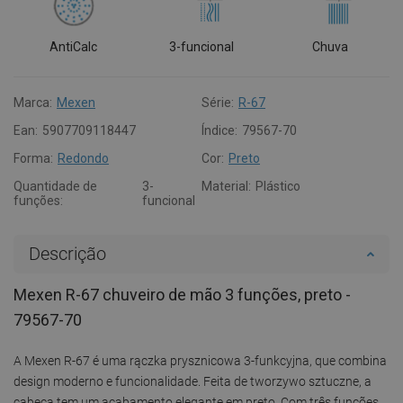
AntiCalc
3-funcional
Chuva
Marca:
Mexen
Série:
R-67
Ean:
5907709118447
Índice:
79567-70
Forma:
Redondo
Cor:
Preto
Quantidade de
3-
Material:
Plástico
funções:
funcional
Descrição
Mexen R-67 chuveiro de mão 3 funções, preto -
79567-70
A Mexen R-67 é uma rączka prysznicowa 3-funkcyjna, que combina
design moderno e funcionalidade. Feita de tworzywo sztuczne, a
cabeça tem um acabamento elegante em preto. Com três funções