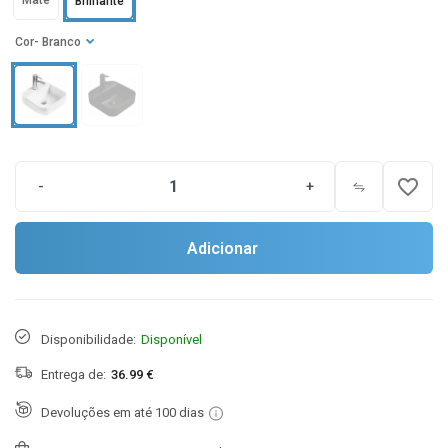
Mate
Brilhante
Cor
- Branco
favorite_border
-
+
Adicionar
Disponibilidade:
Disponível
Entrega de:
36.99 €
Devoluções em até 100 dias