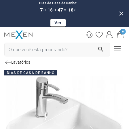
Dias de Casa de Banho:
7
16
47
17
D
H
M
S
close
Ver
0
search
Lavatórios
DIAS DE CASA DE BANHO