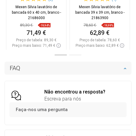
Mexen Silvia lavatório de
Mexen Silvia lavatório de
bancada 60 x 40 cm, branco -
bancada 39 x 39 cm, branco -
21686000
21863900
89,30 €
78,60 €
-19,94%
-19,99%
71,49 €
62,89 €
Preço de tabela:
89,30 €
Preço de tabela:
78,60 €
Preço mais baixo: 71,49 €
Preço mais baixo: 62,89 €
Disponibilidade:
Disponível
Disponibilidade:
Disponível
Adicionar
Adicionar
FAQ
Comparar
favorite_border
Favoritos
Comparar
favorite_border
Favoritos
Não encontrou a resposta?
Escreva para nós
Faça-nos uma pergunta