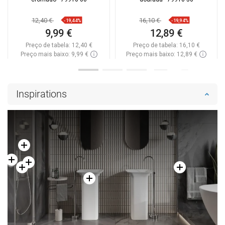
12,40 €
16,10 €
-19,44%
-19,94%
9,99 €
12,89 €
Preço de tabela:
12,40 €
Preço de tabela:
16,10 €
Preço mais baixo: 9,99 €
Preço mais baixo: 12,89 €
Disponibilidade:
Disponível
Disponibilidade:
Disponível
Adicionar
Adicionar
Inspirations
Comparar
favorite_border
Favoritos
Comparar
favorite_border
Favoritos