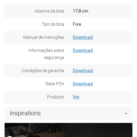
Alcance da bica
17,8 cm
Tipo de bica
Fixa
Manual de Instruções
Download
Informações sobre
Download
segurança
Condições de garantia
Download
Teste PZH
Download
Produtor
Ver
Inspirations