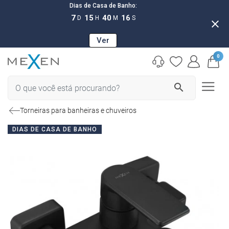
Dias de Casa de Banho:
7
15
40
15
D
H
M
S
close
Ver
0
search
Torneiras para banheiras e chuveiros
DIAS DE CASA DE BANHO