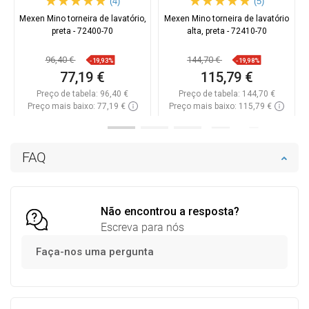
(4)
(5)
Mexen Mino torneira de lavatório,
Mexen Mino torneira de lavatório
preta - 72400-70
alta, preta - 72410-70
96,40 €
144,70 €
-19,93%
-19,98%
77,19 €
115,79 €
Preço de tabela:
96,40 €
Preço de tabela:
144,70 €
Preço mais baixo: 77,19 €
Preço mais baixo: 115,79 €
Disponibilidade:
Disponível
Disponibilidade:
Disponível
Adicionar
Adicionar
FAQ
Comparar
favorite_border
Favoritos
Comparar
favorite_border
Favoritos
Não encontrou a resposta?
Escreva para nós
Faça-nos uma pergunta