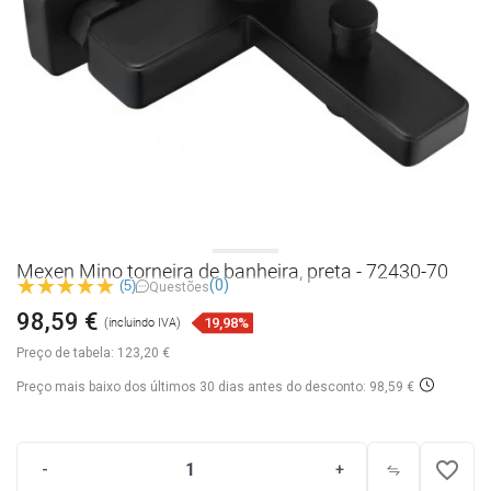
Mexen Mino torneira de banheira, preta - 72430-70
(0)
(5)
Questões
98,59 €
19,98%
(incluindo IVA)
Preço de tabela:
123,20 €
Preço mais baixo dos últimos 30 dias
antes do desconto: 98,59 €
favorite_border
-
+