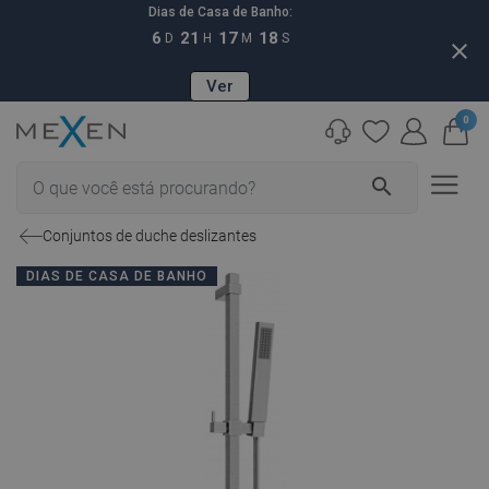
Dias de Casa de Banho:
6
21
17
17
D
H
M
S
close
Ver
0
search
Conjuntos de duche deslizantes
DIAS DE CASA DE BANHO