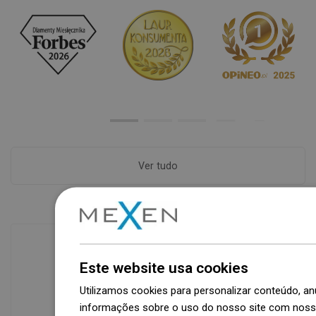
Ver tudo
Este website usa cookies
Disponibilidade de mercadorias
Utilizamos cookies para personalizar conteúdo, 
Um moderno centro logístico com área
informações sobre o uso do nosso site com nosso
de 31.000 m² e mais de 68.000 paletes