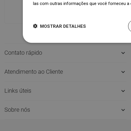
las com outras informações que você forneceu a e
oferece mais de 1.500.000 peças de
Dowiedz się więcej
produtos disponíveis!
MOSTRAR DETALHES
Contato rápido

Atendimento ao Cliente

Links úteis

Sobre nós
