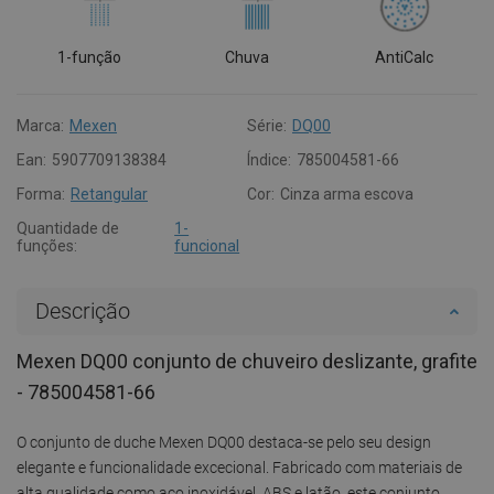
1-função
Chuva
AntiCalc
Marca:
Mexen
Série:
DQ00
Ean:
5907709138384
Índice:
785004581-66
Forma:
Retangular
Cor:
Cinza arma escova
Quantidade de
1-
funções:
funcional
Descrição
Mexen DQ00 conjunto de chuveiro deslizante, grafite
- 785004581-66
O conjunto de duche Mexen DQ00 destaca-se pelo seu design
elegante e funcionalidade excecional. Fabricado com materiais de
alta qualidade como aço inoxidável, ABS e latão, este conjunto