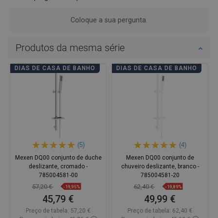
Coloque a sua pergunta.
Produtos da mesma série
DIAS DE CASA DE BANHO
DIAS DE CASA DE BANHO
(5)
(4)
Mexen DQ00 conjunto de duche
Mexen DQ00 conjunto de
deslizante, cromado -
chuveiro deslizante, branco -
785004581-00
785004581-20
57,20 €
62,40 €
-19,95%
-19,89%
45,79 €
49,99 €
Preço de tabela:
57,20 €
Preço de tabela:
62,40 €