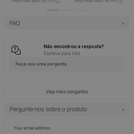
Preço mais baixo: 45,79 €
Preço mais baixo: 49,99 €
Disponibilidade:
Disponível
Disponibilidade:
Disponível
Adicionar
Adicionar
FAQ
Comparar
favorite_border
Favoritos
Comparar
favorite_border
Favoritos
Não encontrou a resposta?
Escreva para nós
Faça-nos uma pergunta
Veja mais perguntas
Pergunte-nos sobre o produto