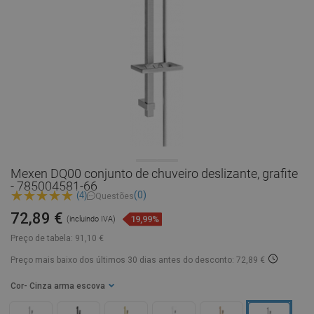
Mexen DQ00 conjunto de chuveiro deslizante, grafite
- 785004581-66
(0)
(4)
Questões
72,89 €
19,99%
(incluindo IVA)
Preço de tabela:
91,10 €
Preço mais baixo dos últimos 30 dias
antes do desconto: 72,89 €
Cor
- Cinza arma escova