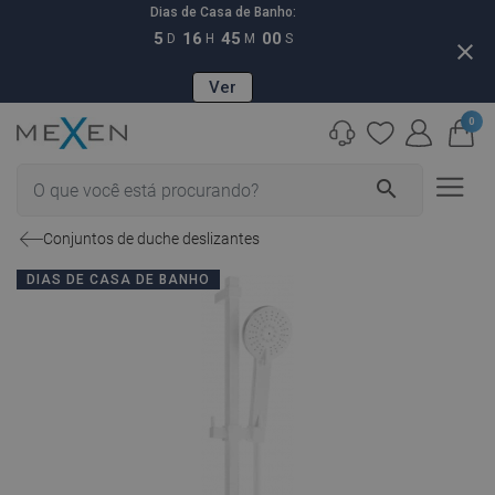
Dias de Casa de Banho:
5
16
44
59
D
H
M
S
close
Ver
0
search
Conjuntos de duche deslizantes
DIAS DE CASA DE BANHO