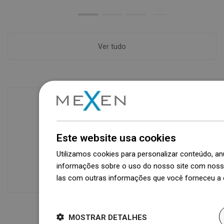
Ver tudo
Disponibilidade de mercadorias
Um moderno centro logístico com área
Este website usa cookies
de 31.000 m² e mais de 68.000 paletes
Utilizamos cookies para personalizar conteúdo, 
oferece mais de 1.500.000 peças de
informações sobre o uso do nosso site com nosso
produtos disponíveis!
las com outras informações que você forneceu a e
Dowiedz się więcej
MOSTRAR DETALHES