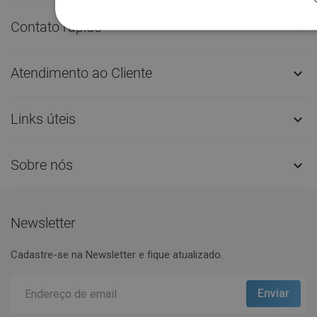
Contato rápido

Atendimento ao Cliente

Links úteis

Sobre nós

Newsletter
Cadastre-se na Newsletter e fique atualizado.