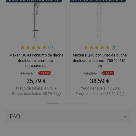
(4)
(4)
Mexen DQ40 conjunto de duche
Mexen DQ40 conjunto de duche
deslizante, cromado -
deslizante, branco - 785404581-
785404581-00
20
44,70 €
48,20 €
-19,93%
-19,94%
35,79 €
38,59 €
Preço de tabela:
44,70 €
Preço de tabela:
48,20 €
Preço mais baixo: 35,79 €
Preço mais baixo: 38,59 €
Disponibilidade:
Disponível
Disponibilidade:
Disponível
Adicionar
Adicionar
FAQ
Comparar
favorite_border
Favoritos
Comparar
favorite_border
Favoritos