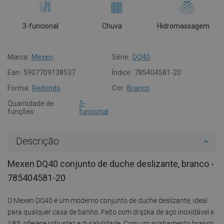
3-funcional
Chuva
Hidromassagem
Marca:
Mexen
Série:
DQ40
Ean:
5907709138537
Índice:
785404581-20
Forma:
Redondo
Cor:
Branco
Quantidade de
3-
funções:
funcional
Descrição
Mexen DQ40 conjunto de duche deslizante, branco -
785404581-20
O Mexen DQ40 é um moderno conjunto de duche deslizante, ideal
para qualquer casa de banho. Feito com drążka de aço inoxidável e
ABS, oferece robustez e durabilidade. Com um acabamento branco