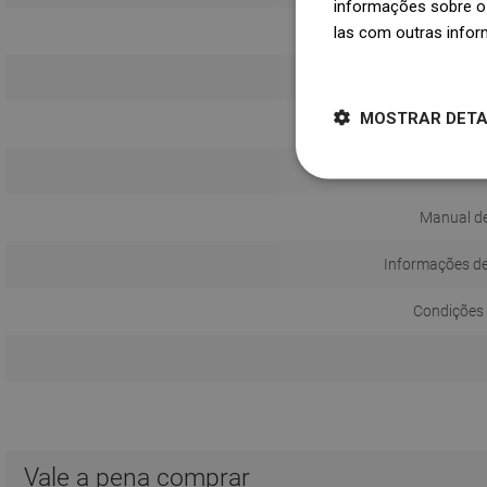
informações sobre o 
las com outras infor
Dowiedz się więcej
MOSTRAR DET
Quantidade
Br
Manual de
Informações d
Condições 
Vale a pena comprar