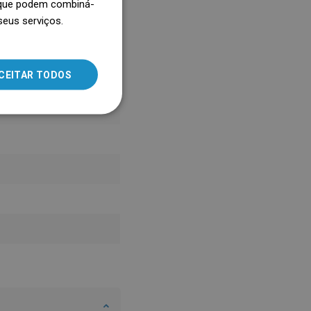
, que podem combiná-
seus serviços.
SLOVAK
LITHUANIAN
ROMANIAN
CEITAR TODOS
HUNGARIAN
FRENCH
ITALIAN
SPANISH
UKRAINIAN
BULGARIAN
ESTONIAN
DUTCH
LATVIAN
DANISH