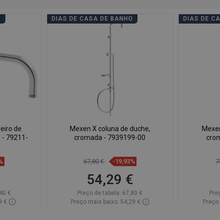
O
DIAS DE CASA DE BANHO
DIAS DE C
eiro de
Mexen X coluna de duche,
Mexen
 - 79211-
cromada - 7939199-00
cro
%
67,80 €
-19,93%
7
54,29 €
40 €
Preço de tabela:
67,80 €
Pre
9 €
Preço mais baixo: 54,29 €
Preço 
onível
Disponibilidade:
Disponível
Disponi