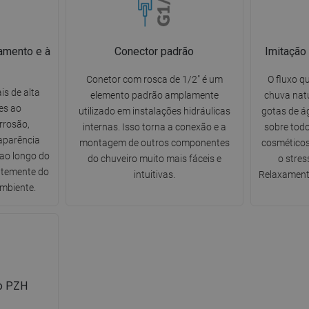
amento e à
Conector padrão
Imitação
Conetor com rosca de 1/2" é um
O fluxo qu
is de alta
elemento padrão amplamente
chuva nat
es ao
utilizado em instalações hidráulicas
gotas de á
rrosão,
internas. Isso torna a conexão e a
sobre tod
aparência
montagem de outros componentes
cosméticos 
 ao longo do
do chuveiro muito mais fáceis e
o stres
ntemente do
intuitivas.
Relaxament
ambiente.
co PZH