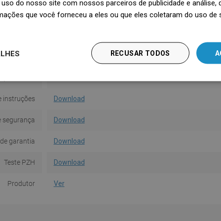
uso do nosso site com nossos parceiros de publicidade e análise
Material
Plástico
mações que você forneceu a eles ou que eles coletaram do uso de 
Forma
Quadrado
ALHES
RECUSAR TODOS
A
 de funções
1-funcional
aço incluído
Não
 instruções
Download
e segurança
Download
de garantia
Download
Teste PZH
Download
Produtor
Ver