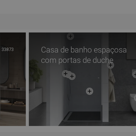
Adicionar
voritos
Comparar
favorite_border
Favoritos
Comp
Casa de banho espaçosa
33873
com portas de duche