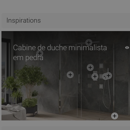
Adicionar
Adicionar
Comparar
favorite_border
Favoritos
Comparar
favorite_border
Fa
Inspirations
Cabine de duche minimalista
em pedra