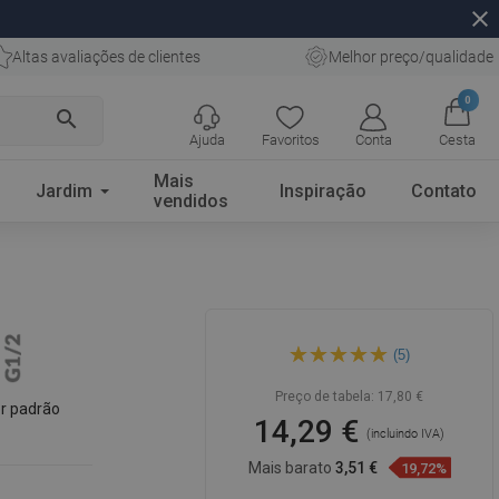
close
Altas avaliações de clientes
Melhor preço/qualidade
0
search
Ajuda
Favoritos
Conta
Cesta
Mais
Jardim
Inspiração
Contato
vendidos
Mexen D-62 chuveiro de
(5)
20x20 cm, cromado - 79762-
00
Preço de tabela:
17,80 €
r padrão
14,29 €
(incluindo IVA)
Mais barato
3,51 €
19,72%