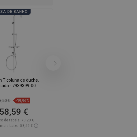
SWEDISH
ASA DE BANHO
DIAS DE CASA DE BANHO
FINNISH
PORTUGUESE
CROATIAN
GREEK
SLOVENIAN
Próximo
 T coluna de duche,
Mexen Q coluna de chuveiro,
mada - 7939399-00
cromada - 79395-00
3,20 €
-19,96%
66,10 €
-19,98%
58,59 €
52,89 €
ço de tabela:
73,20 €
Preço de tabela:
66,10 €
mais baixo: 58,59 €
Preço mais baixo: 52,89 €
bilidade:
2026-09-08
Disponibilidade:
Disponível