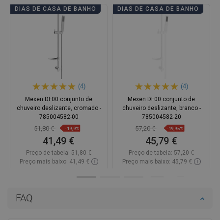
DIAS DE CASA DE BANHO
DIAS DE CASA DE BANHO
(4)
(4)
Mexen DF00 conjunto de
Mexen DF00 conjunto de
chuveiro deslizante, cromado -
chuveiro deslizante, branco -
785004582-00
785004582-20
51,80 €
57,20 €
-19,9%
-19,95%
41,49 €
45,79 €
Preço de tabela:
51,80 €
Preço de tabela:
57,20 €
Preço mais baixo: 41,49 €
Preço mais baixo: 45,79 €
Disponibilidade:
Disponível
Disponibilidade:
Disponível
Adicionar
Adicionar
FAQ
Comparar
favorite_border
Favoritos
Comparar
favorite_border
Favoritos