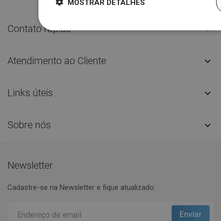
MOSTRAR DETALHES
Contato rápido

Atendimento ao Cliente

Links úteis

Sobre nós

Newsletter
Cadastre-se na Newsletter e fique atualizado.