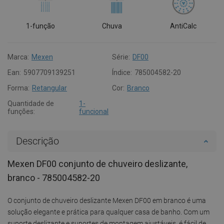
1-função
Chuva
AntiCalc
Marca:
Mexen
Série:
DF00
Ean:
5907709139251
Índice:
785004582-20
Forma:
Retangular
Cor:
Branco
Quantidade de
1-
funções:
funcional
Descrição
Mexen DF00 conjunto de chuveiro deslizante,
branco - 785004582-20
O conjunto de chuveiro deslizante Mexen DF00 em branco é uma
solução elegante e prática para qualquer casa de banho. Com um
suporte deslizante e suportes de montagem ajustáveis, é fácil de