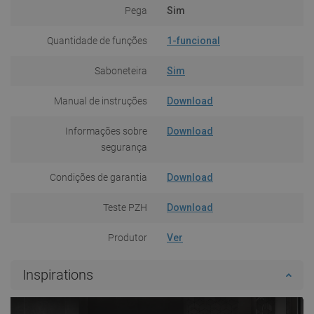
Pega
Sim
Quantidade de funções
1-funcional
Saboneteira
Sim
Manual de instruções
Download
Informações sobre
Download
segurança
Condições de garantia
Download
Teste PZH
Download
Produtor
Ver
Inspirations