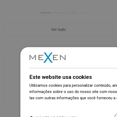
Ver tudo
Disponibilidade de mercadorias
Este website usa cookies
Um moderno centro logístico com área
de 31.000 m² e mais de 68.000 paletes
Utilizamos cookies para personalizar conteúdo, 
oferece mais de 1.500.000 peças de
informações sobre o uso do nosso site com nosso
produtos disponíveis!
las com outras informações que você forneceu a e
Dowiedz się więcej