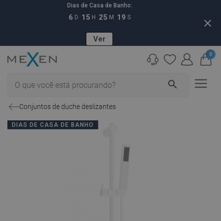
Dias de Casa de Banho:
6
15
25
18
D
H
M
S
close
Ver
0
search
Conjuntos de duche deslizantes
DIAS DE CASA DE BANHO