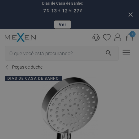
Dias de Casa de Banho:
7
13
12
26
D
H
M
S
close
Ver
0
search
Pegas de duche
DIAS DE CASA DE BANHO