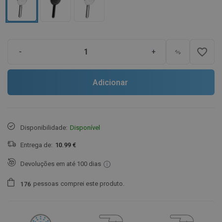
favorite_border
-
+
Adicionar
Disponibilidade:
Disponível
Entrega de:
10.99 €
Devoluções em até 100 dias
pessoas
comprei este produto.
1
7
6