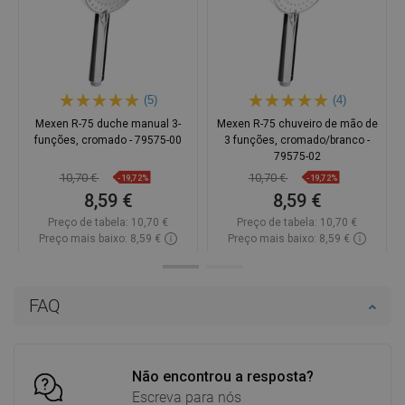
(5)
(4)
Mexen R-75 duche manual 3-
Mexen R-75 chuveiro de mão de
funções, cromado - 79575-00
3 funções, cromado/branco -
79575-02
10,70 €
10,70 €
-19,72%
-19,72%
8,59 €
8,59 €
Preço de tabela:
10,70 €
Preço de tabela:
10,70 €
Preço mais baixo: 8,59 €
Preço mais baixo: 8,59 €
Disponibilidade:
Disponível
Disponibilidade:
Disponível
Adicionar
Adicionar
FAQ
Comparar
favorite_border
Favoritos
Comparar
favorite_border
Favoritos
Não encontrou a resposta?
Escreva para nós