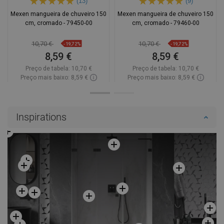
(13)
(9)
Mexen mangueira de chuveiro 150
Mexen mangueira de chuveiro 150
cm, cromado - 79450-00
cm, cromado - 79460-00
10,70 €
10,70 €
-19,72%
-19,72%
8,59 €
8,59 €
Preço de tabela:
10,70 €
Preço de tabela:
10,70 €
Preço mais baixo: 8,59 €
Preço mais baixo: 8,59 €
Disponibilidade:
Disponível
Disponibilidade:
Disponível
Adicionar
Adicionar
Inspirations
Comparar
favorite_border
Favoritos
Comparar
favorite_border
Favoritos