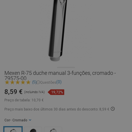
Mexen R-75 duche manual 3-funções, cromado -
79575-00
(0)
(5)
Questões
8,59 €
19,72%
(incluindo IVA)
Preço de tabela:
10,70 €
Preço mais baixo dos últimos 30 dias
antes do desconto: 8,59 €
Cor
- Cromado