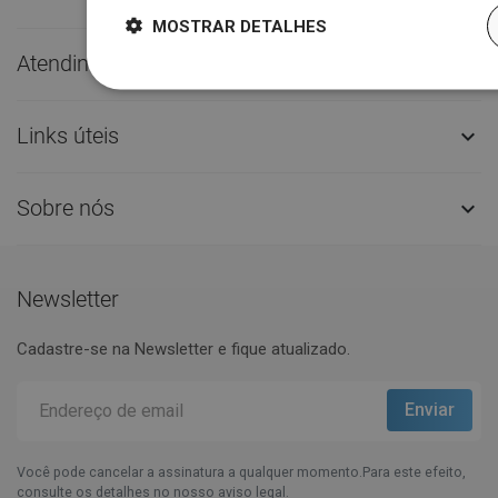
MOSTRAR DETALHES
Atendimento ao Cliente

Links úteis

Sobre nós

Newsletter
Cadastre-se na Newsletter e fique atualizado.
Você pode cancelar a assinatura a qualquer momento.Para este efeito,
consulte os detalhes no nosso aviso legal.