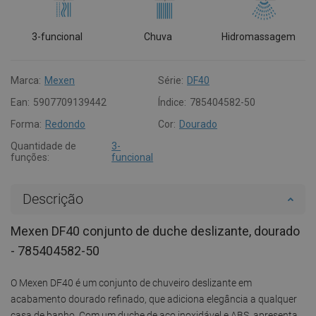
3-funcional
Chuva
Hidromassagem
Marca:
Mexen
Série:
DF40
Ean:
5907709139442
Índice:
785404582-50
Forma:
Redondo
Cor:
Dourado
Quantidade de
3-
funções:
funcional
Descrição
Mexen DF40 conjunto de duche deslizante, dourado
- 785404582-50
O Mexen DF40 é um conjunto de chuveiro deslizante em
acabamento dourado refinado, que adiciona elegância a qualquer
casa de banho. Com um duche de aço inoxidável e ABS, apresenta