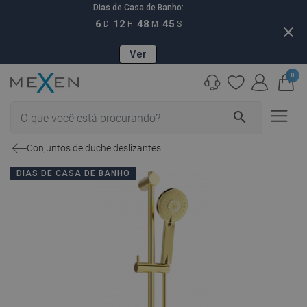
Dias de Casa de Banho:
6
12
48
44
D
H
M
S
close
Ver
0
search
Conjuntos de duche deslizantes
DIAS DE CASA DE BANHO