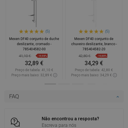
(5)
(5)
Mexen DF40 conjunto de duche
Mexen DF40 conjunto de
deslizante, cromado -
chuveiro deslizante, branco -
785404582-00
785404582-20
41,10 €
42,80 €
-19,98%
-19,88%
32,89 €
34,29 €
Preço de tabela:
41,10 €
Preço de tabela:
42,80 €
Preço mais baixo: 32,89 €
Preço mais baixo: 34,29 €
Disponibilidade:
Disponível
Disponibilidade:
Disponível
Adicionar
Adicionar
FAQ
Comparar
favorite_border
Favoritos
Comparar
favorite_border
Favoritos
Não encontrou a resposta?
Escreva para nós