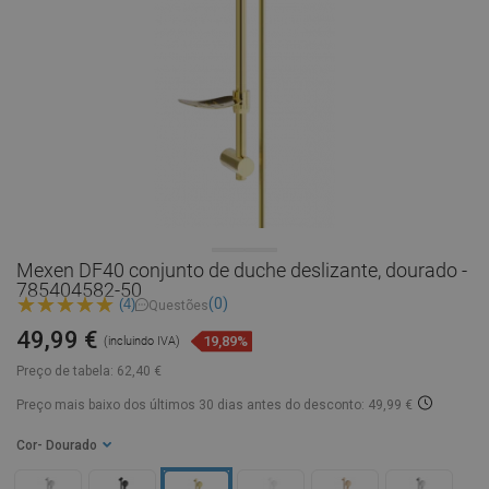
Mexen DF40 conjunto de duche deslizante, dourado -
785404582-50
(0)
(4)
Questões
49,99 €
19,89%
(incluindo IVA)
Preço de tabela:
62,40 €
Preço mais baixo dos últimos 30 dias
antes do desconto: 49,99 €
Cor
- Dourado