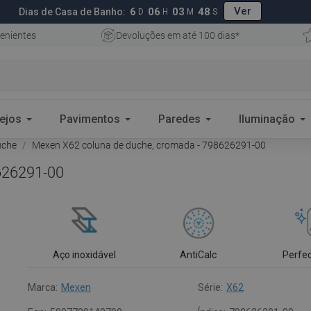
Ver
6
06
03
47
Dias de Casa de Banho:
D
H
M
S
enientes
Devoluções em até 100 dias*
ejos
Pavimentos
Paredes
Iluminação
uche
Mexen X62 coluna de duche, cromada - 798626291-00
626291-00
Aço inoxidável
AntiCalc
Perfe
Marca:
Mexen
Série:
X62