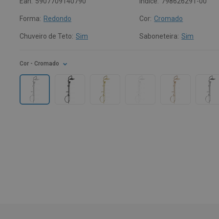
Ean:
5907709140790
Índice:
798626291-00
Forma:
Redondo
Cor:
Cromado
Chuveiro de Teto:
Sim
Saboneteira:
Sim
Cor
- Cromado