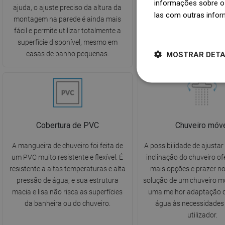
informações sobre o 
ajuda, o ajuste preciso da altura da
uniformemente sobre 
las com outras infor
montagem na parede é ainda mais
Proporciona uma sensaç
Dowiedz się więcej
fácil e permite utilizar totalmente a
relaxante durante o banh
superfície disponível, mesmo em
o um verdadeiro mom
MOSTRAR DET
casas de banho pequenas.
descontração.
Cobertura de PVC
Chuveiro móv
A mangueira de chuveiro foi feita de
A possibilidade de ajustar
um PVC muito resistente e flexível. É
inclinação do chuveiro of
resistente a altas temperaturas e alta
mais opções e prazer n
pressão de água, e sua estrutura
solução de um chuveiro m
macia e lisa não risca as superfícies
uma melhor adaptação d
da banheira ou do chuveiro.
água às necessidades
utilizador.