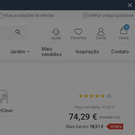
close
Altas avaliações de clientes
Melhor preço/qualidade
0
search
Ajuda
Favoritos
Conta
Cesta
Mais
Jardim
Inspiração
Contato
vendidos
Mexen X62 coluna de duche,
(4)
cromada - 798626291-00
Preço de tabela:
92,80 €
ctClean
74,29 €
(incluindo IVA)
Mais barato
18,51 €
19,95%