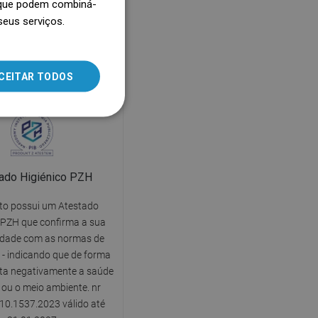
, que podem combiná-
temente da posição. Esta
seus serviços.
SLOVAK
rática garante conforto
o banho, sem receios de
LITHUANIAN
r a continuidade do fluxo
ROMANIAN
CEITAR TODOS
de água.
HUNGARIAN
FRENCH
ITALIAN
SPANISH
ado Higiénico PZH
UKRAINIAN
to possui um Atestado
BULGARIAN
 PZH que confirma a sua
dade com as normas de
ESTONIAN
- indicando que de forma
DUTCH
ta negativamente a saúde
ou o meio ambiente. nr
LATVIAN
10.1537.2023 válido até
DANISH