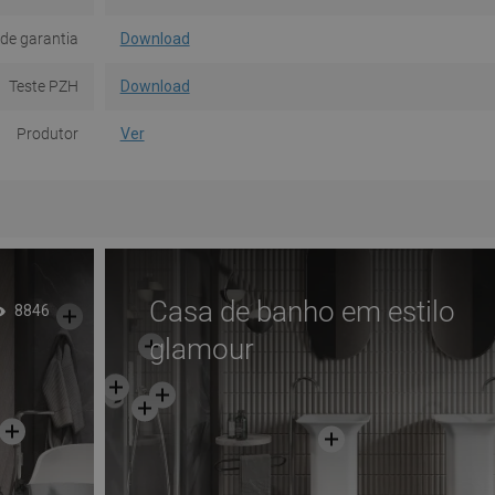
de garantia
Download
Teste PZH
Download
Produtor
Ver
Casa de banho em estilo
8846
glamour