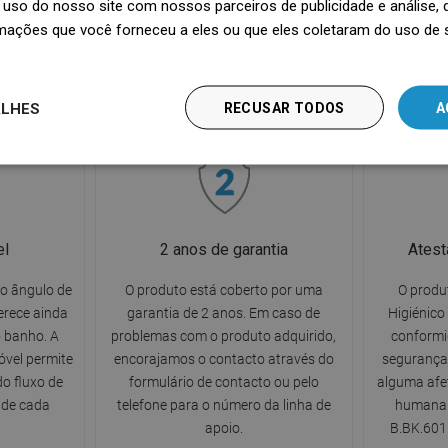
uso do nosso site com nossos parceiros de publicidade e análise
o corpo.
envolvendo-o com uma sensação
independen
mações que você forneceu a eles ou que eles coletaram do uso de 
ão suave e
agradável de hidratação e permitindo
solução p
o, tornando-
mergulhar numa experiência
durante 
ento de
relaxante e tranquilizante para os
interrompe
ALHES
RECUSAR TODOS
A
sentidos durante o banho diário.
el
2 anos de garantia
Atest
 o ângulo de
O produto está coberto por uma
O produ
erece ainda
garantia de 2 anos. Em caso de
Higiénico
o banho. A
problemas com o produto adquirido,
conformi
óvel permite
encorajamos o contacto através do
segurança 
o fluxo de
formulário de contacto ou pelo
alguma afe
 de cada
telefone para o número da linha de
humana 
apoio.
B.BK.601