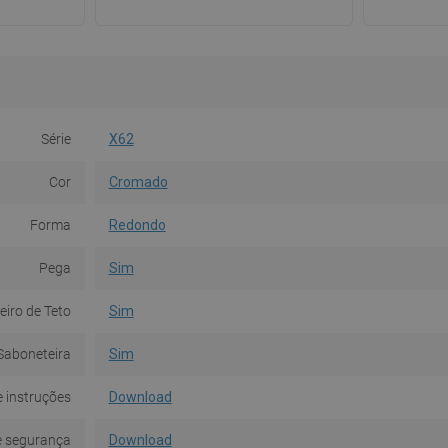
Série
X62
Cor
Cromado
Forma
Redondo
Pega
Sim
iro de Teto
Sim
Saboneteira
Sim
 instruções
Download
e segurança
Download