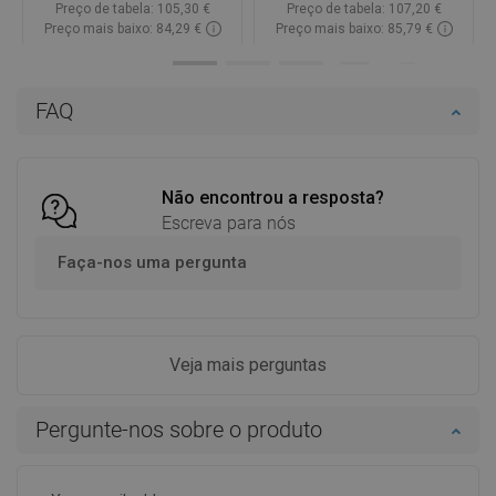
Preço de tabela:
105,30 €
Preço de tabela:
107,20 €
Preço mais baixo: 84,29 €
Preço mais baixo: 85,79 €
Disponibilidade:
2026-09-08
Disponibilidade:
Disponível
Adicionar
Adicionar
FAQ
Comparar
favorite_border
Favoritos
Comparar
favorite_border
Favoritos
Não encontrou a resposta?
Escreva para nós
Faça-nos uma pergunta
Veja mais perguntas
Pergunte-nos sobre o produto