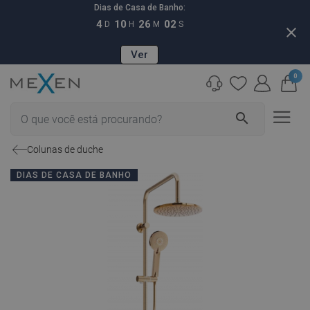
Dias de Casa de Banho:
4
10
26
01
D
H
M
S
close
Ver
0
search
Colunas de duche
DIAS DE CASA DE BANHO