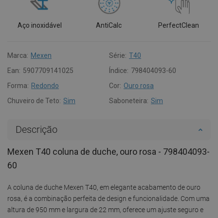
Aço inoxidável
AntiCalc
PerfectClean
Marca:
Mexen
Série:
T40
Ean:
5907709141025
Índice:
798404093-60
Forma:
Redondo
Cor:
Ouro rosa
Chuveiro de Teto:
Sim
Saboneteira:
Sim
Descrição
Mexen T40 coluna de duche, ouro rosa - 798404093-
60
A coluna de duche Mexen T40, em elegante acabamento de ouro
rosa, é a combinação perfeita de design e funcionalidade. Com uma
altura de 950 mm e largura de 22 mm, oferece um ajuste seguro e