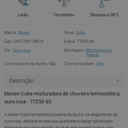
Latão
Termóstato
Bloqueio a 38°C
Marca:
Mexen
Série:
Cube
Ean:
5907709118874
Índice:
77250-60
Cor:
Ouro rosa
Montagem:
Montagem na
Parede
Com conjunto de duche:
Não
Com termostato:
Sim
Descrição
Mexen Cube misturadora de chuveiro termostática,
ouro rosa - 77250-60
A Mexen Cube termostática bateria de duche, na elegante cor de
ouro rosa, destaca-se pela sua qualidade e design sofisticado.
Fabricada em corpo de latão durável, esta bateria possui uma