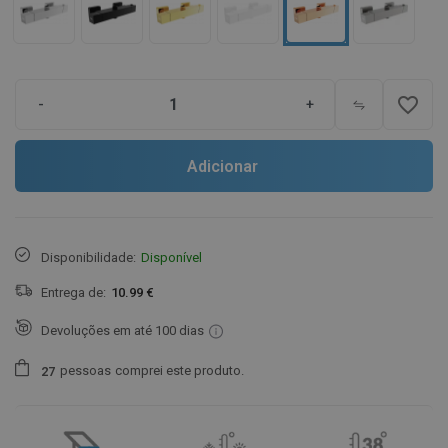
favorite_border
-
+
Adicionar
Disponibilidade:
Disponível
Entrega de:
10.99 €
Devoluções em até 100 dias
pessoas
comprei este produto.
2
7