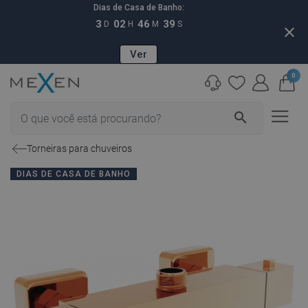
Dias de Casa de Banho:
3
02
46
38
D
H
M
S
close
Ver
0
search
Torneiras para chuveiros
DIAS DE CASA DE BANHO