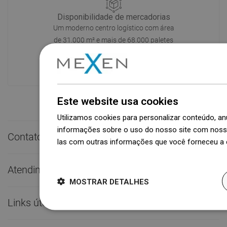
Disponibilidade de mercadorias
Um moderno centro logístico com área
de 31.000 m² e mais de 68.000 paletes
oferece mais de 1.500.000 peças de
produtos disponíveis!
Este website usa cookies
Utilizamos cookies para personalizar conteúdo, 
informações sobre o uso do nosso site com nosso
Contato rápido

las com outras informações que você forneceu a e
Dowiedz się więcej
Atendimento ao Cliente

MOSTRAR DETALHES
Links úteis
