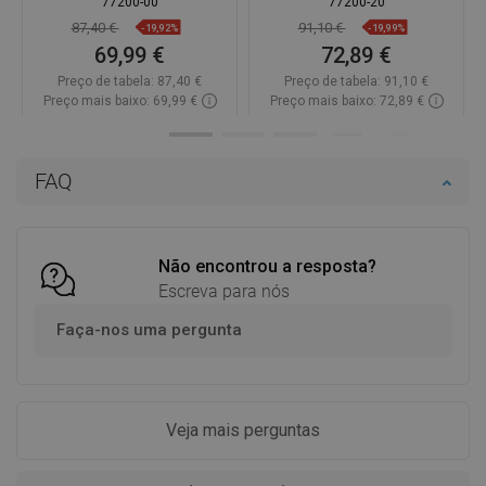
77200-00
77200-20
87,40 €
91,10 €
-19,92%
-19,99%
69,99 €
72,89 €
Preço de tabela:
87,40 €
Preço de tabela:
91,10 €
Preço mais baixo: 69,99 €
Preço mais baixo: 72,89 €
Disponibilidade:
Disponível
Disponibilidade:
Disponível
Adicionar
Adicionar
FAQ
Comparar
favorite_border
Favoritos
Comparar
favorite_border
Favoritos
Não encontrou a resposta?
Escreva para nós
Faça-nos uma pergunta
Veja mais perguntas