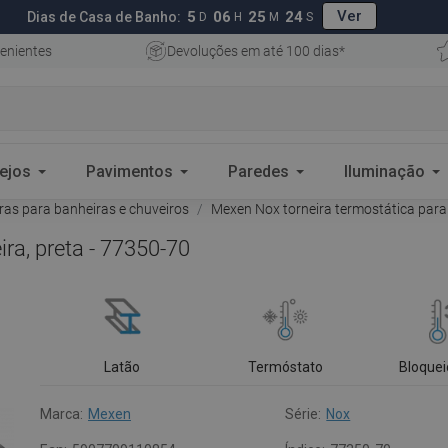
Ver
5
06
25
23
Dias de Casa de Banho:
D
H
M
S
enientes
Devoluções em até 100 dias*
ejos
Pavimentos
Paredes
Iluminação
ras para banheiras e chuveiros
Mexen Nox torneira termostática para 
ra, preta - 77350-70
Latão
Termóstato
Bloquei
Marca:
Mexen
Série:
Nox