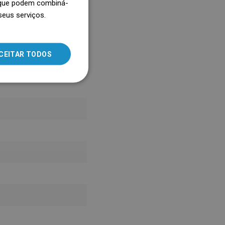
, que podem combiná-
seus serviços.
SLOVAK
LITHUANIAN
ROMANIAN
CEITAR TODOS
HUNGARIAN
FRENCH
ITALIAN
SPANISH
UKRAINIAN
BULGARIAN
ESTONIAN
DUTCH
LATVIAN
DANISH