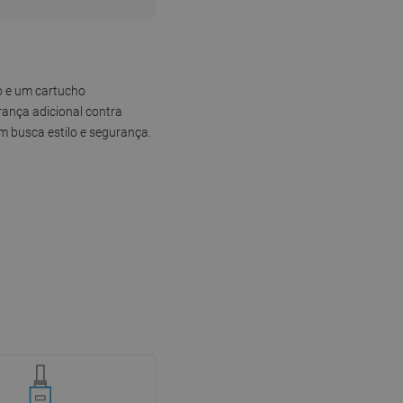
o e um cartucho
rança adicional contra
m busca estilo e segurança.