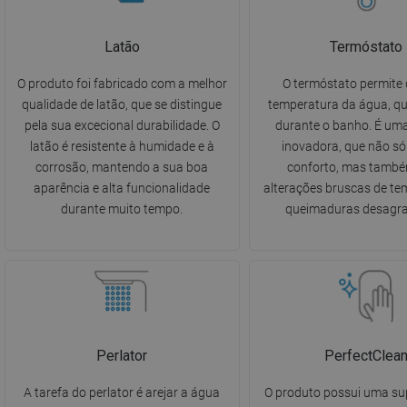
Latão
Termóstato
O produto foi fabricado com a melhor
O termóstato permite d
qualidade de latão, que se distingue
temperatura da água, q
pela sua excecional durabilidade. O
durante o banho. É um
latão é resistente à humidade e à
inovadora, que não só
corrosão, mantendo a sua boa
conforto, mas també
aparência e alta funcionalidade
alterações bruscas de te
durante muito tempo.
queimaduras desagra
Perlator
PerfectClea
A tarefa do perlator é arejar a água
O produto possui uma supe