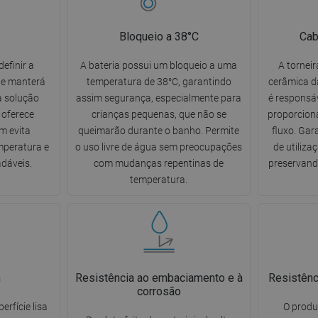
Bloqueio a 38°C
Cab
efinir a
A bateria possui um bloqueio a uma
A tornei
ue manterá
temperatura de 38°C, garantindo
cerâmica d
a solução
assim segurança, especialmente para
é responsá
 oferece
crianças pequenas, que não se
proporcion
m evita
queimarão durante o banho. Permite
fluxo. Gar
mperatura e
o uso livre de água sem preocupações
de utiliz
dáveis.
com mudanças repentinas de
preservando
temperatura.
n
Resistência ao embaciamento e à
Resistênc
corrosão
rfície lisa
O produ