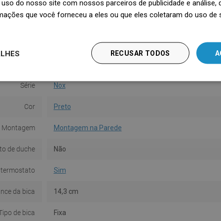
uso do nosso site com nossos parceiros de publicidade e análise
álido até
mações que você forneceu a eles ou que eles coletaram do uso de 
ALHES
RECUSAR TODOS
A
Série
Nox
Cor
Preto
Montagem
Montagem na Parede
to de duche
Não
termostato
Sim
nce da bica
14,3 cm
Tipo de bica
Fixa