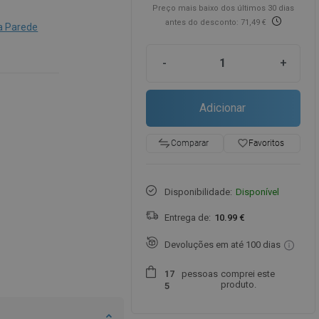
Preço mais baixo dos últimos 30 dias
antes do desconto: 71,49 €
 Parede
-
+
Adicionar
favorite_border
Favoritos
Comparar
Disponibilidade:
Disponível
Entrega de:
10.99 €
Devoluções em até 100 dias
pessoas
comprei este
1
7
produto.
5