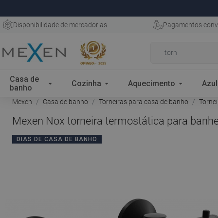
Disponibilidade de mercadorias
Pagamentos conv
Casa de
Cozinha
Aquecimento
Azul
banho
Mexen
Casa de banho
Torneiras para casa de banho
Tornei
Mexen Nox torneira termostática para banhei
DIAS DE CASA DE BANHO