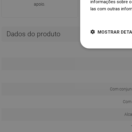
informações sobre o 
apoio.
B.BK.60110.1537.2023 v
las com outras infor
31.01.2027
Dowiedz się więcej
MOSTRAR DET
Dados do produto
Com conjun
Com 
Alca