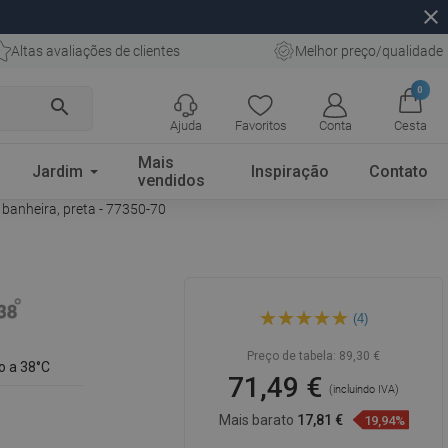
close
Altas avaliações de clientes
Melhor preço/qualidade
0
search
Ajuda
Favoritos
Conta
Cesta
Mais
Jardim
Inspiração
Contato
vendidos
banheira, preta - 77350-70
Mexen Nox torneira
(4)
termostática para banheira,
preta - 77350-70
Preço de tabela:
89,30 €
o a 38°C
71,49 €
(incluindo IVA)
Mais barato
17,81 €
19,94%