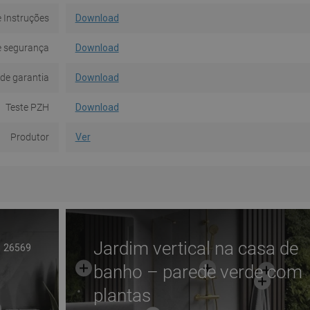
 Instruções
Download
e segurança
Download
de garantia
Download
Teste PZH
Download
Produtor
Ver
Jardim vertical na casa de
26569
banho – parede verde com
plantas