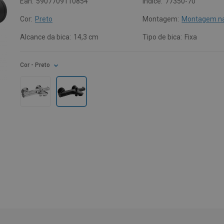
Ean:
5907709110854
Índice:
77350-70
Cor:
Preto
Montagem:
Montagem na
Alcance da bica:
14,3 cm
Tipo de bica:
Fixa
Cor
- Preto