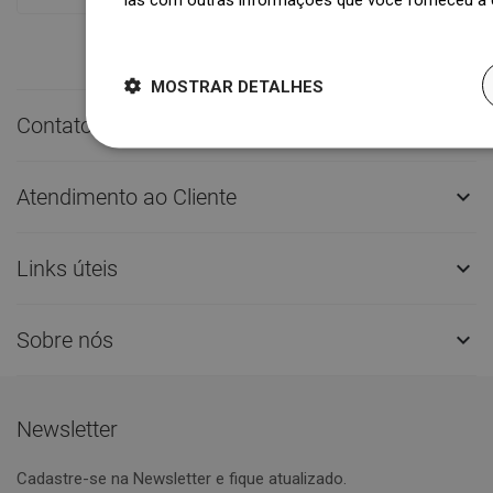
Dowiedz się więcej
MOSTRAR DETALHES
Contato rápido

Atendimento ao Cliente

Links úteis

Sobre nós

Newsletter
Cadastre-se na Newsletter e fique atualizado.