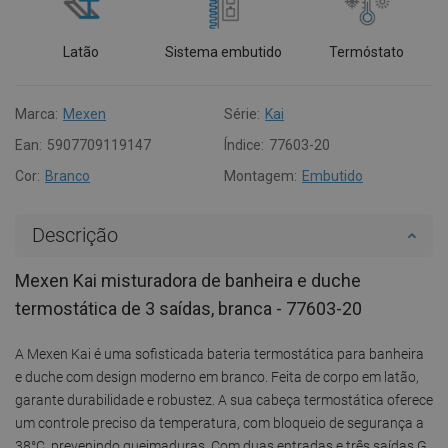
Latão
Sistema embutido
Termóstato
Marca:
Mexen
Série:
Kai
Ean:
5907709119147
Índice:
77603-20
Cor:
Branco
Montagem:
Embutido
Descrição
Mexen Kai misturadora de banheira e duche
termostática de 3 saídas, branca - 77603-20
A Mexen Kai é uma sofisticada bateria termostática para banheira
e duche com design moderno em branco. Feita de corpo em latão,
garante durabilidade e robustez. A sua cabeça termostática oferece
um controle preciso da temperatura, com bloqueio de segurança a
38°C, prevenindo queimaduras. Com duas entradas e três saídas G