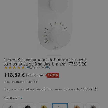
Mexen Kai misturadora de banheira e duche
termostática de 3 saídas, branca - 77603-20
(0)
(4)
Questões
118,59 €
19,98%
(incluindo IVA)
Preço de tabela:
148,20 €
Preço mais baixo dos últimos 30 dias
antes do desconto: 118,59 €
Cor
- Branco