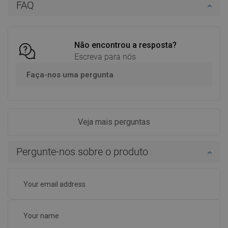
FAQ
Comparar
favorite_border
Favoritos
Comparar
favorite_border
Favoritos
Não encontrou a resposta?
Escreva para nós
Faça-nos uma pergunta
Veja mais perguntas
Pergunte-nos sobre o produto