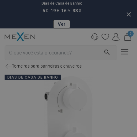
Dias de Casa de Banho:
5
19
16
37
D
H
M
S
close
Ver
0
search
Torneiras para banheiras e chuveiros
DIAS DE CASA DE BANHO