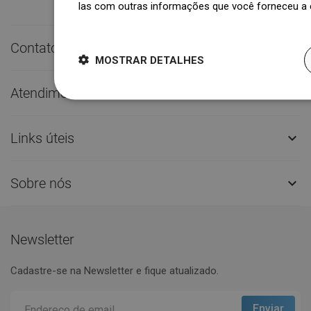
las com outras informações que você forneceu a e
Dowiedz się więcej
Contato rápido

MOSTRAR DETALHES
Atendimento ao Cliente

Links úteis

Sobre nós

Newsletter
Cadastre-se na Newsletter e fique atualizado.