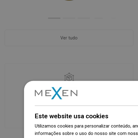
Ver tudo
Disponibilidade de mercadorias
Um moderno centro logístico com área
de 31.000 m² e mais de 68.000 paletes
oferece mais de 1.500.000 peças de
Este website usa cookies
produtos disponíveis!
Utilizamos cookies para personalizar conteúdo, 
informações sobre o uso do nosso site com nosso