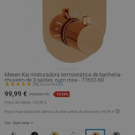
Mexen Kai misturadora termostática de banheira-
chuveiro de 3 saídas, ouro rosa - 77602-60
(0)
(4)
Questões
99,99 €
19,94%
(incluindo IVA)
Preço de tabela:
124,90 €
Preço mais baixo dos últimos 30 dias
antes do desconto: 99,99 €
Cor
- Ouro rosa