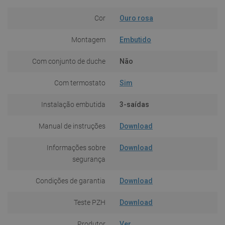
Cor
Ouro rosa
Montagem
Embutido
Com conjunto de duche
Não
Com termostato
Sim
Instalação embutida
3-saídas
Manual de instruções
Download
Informações sobre
Download
segurança
Condições de garantia
Download
Teste PZH
Download
Produtor
Ver