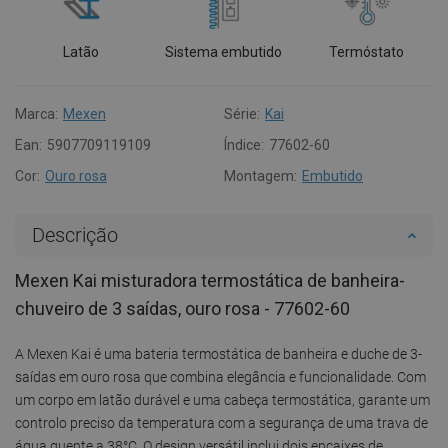
Latão
Sistema embutido
Termóstato
Marca:
Mexen
Série:
Kai
Ean:
5907709119109
Índice:
77602-60
Cor:
Ouro rosa
Montagem:
Embutido
Descrição
Mexen Kai misturadora termostática de banheira-
chuveiro de 3 saídas, ouro rosa - 77602-60
A Mexen Kai é uma bateria termostática de banheira e duche de 3-
saídas em ouro rosa que combina elegância e funcionalidade. Com
um corpo em latão durável e uma cabeça termostática, garante um
controlo preciso da temperatura com a segurança de uma trava de
água quente a 38°C. O design versátil inclui dois encaixes de