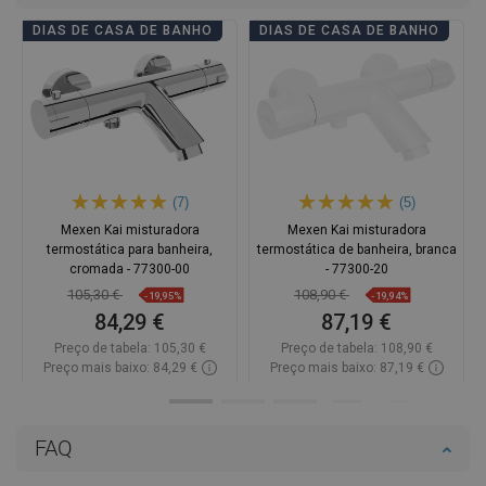
DIAS DE CASA DE BANHO
DIAS DE CASA DE BANHO
(7)
(5)
Mexen Kai misturadora
Mexen Kai misturadora
termostática para banheira,
termostática de banheira, branca
cromada - 77300-00
- 77300-20
105,30 €
108,90 €
-19,95%
-19,94%
84,29 €
87,19 €
Preço de tabela:
105,30 €
Preço de tabela:
108,90 €
Preço mais baixo: 84,29 €
Preço mais baixo: 87,19 €
Disponibilidade:
Disponível
Disponibilidade:
Disponível
Adicionar
Adicionar
FAQ
Comparar
favorite_border
Favoritos
Comparar
favorite_border
Favoritos