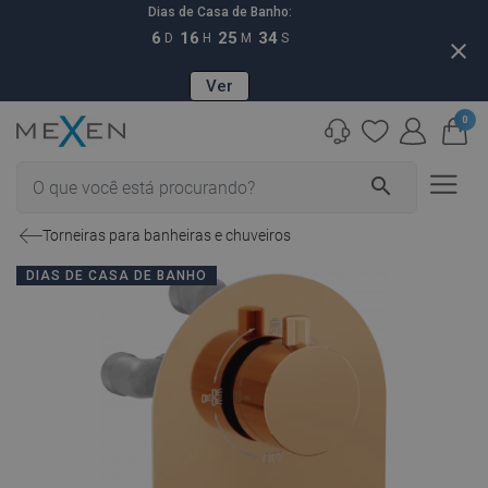
Dias de Casa de Banho:
6
16
25
33
D
H
M
S
close
Ver
0
search
Torneiras para banheiras e chuveiros
DIAS DE CASA DE BANHO