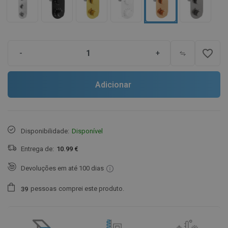
favorite_border
-
+
Adicionar
Disponibilidade:
Disponível
Entrega de:
10.99 €
Devoluções em até 100 dias
pessoas
comprei este produto.
3
9