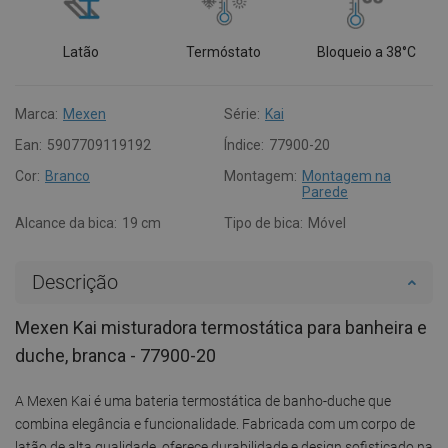
Latão
Termóstato
Bloqueio a 38°C
Marca:
Mexen
Série:
Kai
Ean:
5907709119192
Índice:
77900-20
Cor:
Branco
Montagem:
Montagem na
Parede
Alcance da bica:
19 cm
Tipo de bica:
Móvel
Descrição
Mexen Kai misturadora termostática para banheira e
duche, branca - 77900-20
A Mexen Kai é uma bateria termostática de banho-duche que
combina elegância e funcionalidade. Fabricada com um corpo de
latão de alta qualidade, oferece durabilidade e design sofisticado na