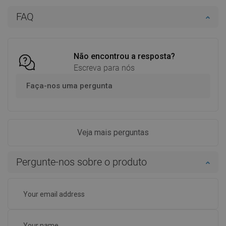
Adicionar
Adicionar
FAQ
Comparar
favorite_border
Favoritos
Comparar
favorite_border
Favoritos
Não encontrou a resposta?
Escreva para nós
Faça-nos uma pergunta
Veja mais perguntas
Pergunte-nos sobre o produto