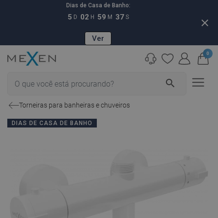
Dias de Casa de Banho:
5
02
59
36
D
H
M
S
close
Ver
0
search
Torneiras para banheiras e chuveiros
DIAS DE CASA DE BANHO