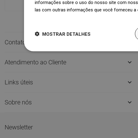
informações sobre o uso do nosso site com nosso
las com outras informações que você forneceu a e
Dowiedz się więcej
MOSTRAR DETALHES
Contato rápido

Atendimento ao Cliente

Links úteis

Sobre nós

Newsletter