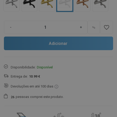
favorite_border
-
+
Adicionar
Disponibilidade:
Disponível
Entrega de:
10.99 €
Devoluções em até 100 dias
pessoas
comprei este produto.
2
6