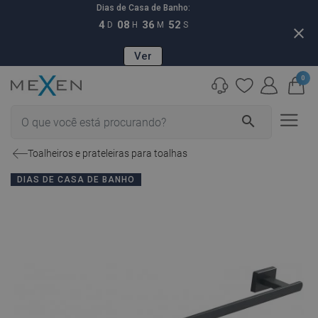
Dias de Casa de Banho:
4
08
36
51
D
H
M
S
close
Ver
0
search
Toalheiros e prateleiras para toalhas
DIAS DE CASA DE BANHO