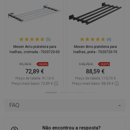
(5)
(4)
Mexen Arno prateleira para
Mexen Arno prateleira para
toalhas, cromada - 7020720-00
toalhas, preta - 7020720-70
91,10 €
110,70 €
-19,99%
-19,97%
72,89 €
88,59 €
Preço de tabela:
91,10 €
Preço de tabela:
110,70 €
Preço mais baixo: 72,89 €
Preço mais baixo: 88,59 €
Disponibilidade:
Disponível
Disponibilidade:
Disponível
Adicionar
Adicionar
FAQ
Comparar
favorite_border
Favoritos
Comparar
favorite_border
Favoritos
Não encontrou a resposta?