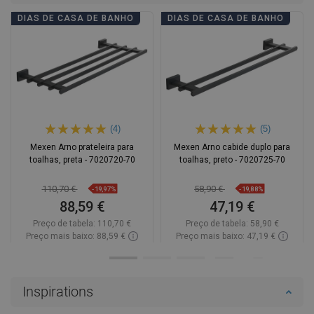
DIAS DE CASA DE BANHO
DIAS DE CASA DE BANHO
(4)
(5)
Mexen Arno prateleira para
Mexen Arno cabide duplo para
toalhas, preta - 7020720-70
toalhas, preto - 7020725-70
110,70 €
58,90 €
-19,97%
-19,88%
88,59 €
47,19 €
Preço de tabela:
110,70 €
Preço de tabela:
58,90 €
Preço mais baixo: 88,59 €
Preço mais baixo: 47,19 €
Disponibilidade:
Disponível
Disponibilidade:
Disponível
Adicionar
Adicionar
Inspirations
Comparar
favorite_border
Favoritos
Comparar
favorite_border
Favoritos