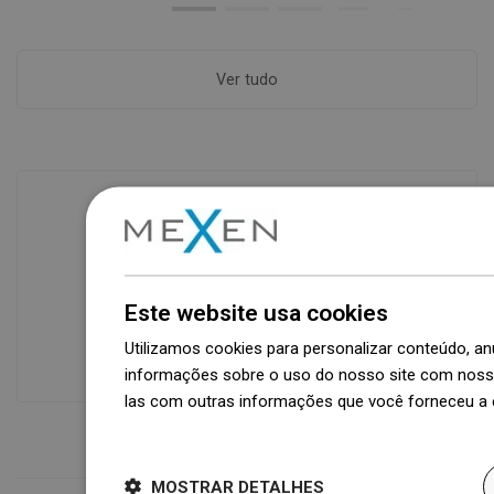
Ver tudo
Disponibilidade de mercadorias
Um moderno centro logístico com área
de 31.000 m² e mais de 68.000 paletes
Este website usa cookies
oferece mais de 1.500.000 peças de
Utilizamos cookies para personalizar conteúdo, 
produtos disponíveis!
informações sobre o uso do nosso site com nosso
las com outras informações que você forneceu a e
Dowiedz się więcej
MOSTRAR DETALHES