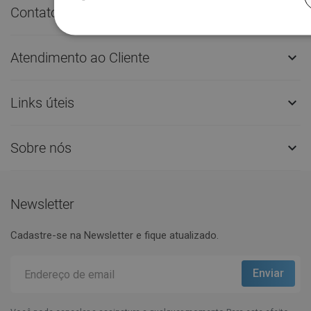
Contato rápido

Atendimento ao Cliente

Links úteis

Sobre nós

Newsletter
Cadastre-se na Newsletter e fique atualizado.