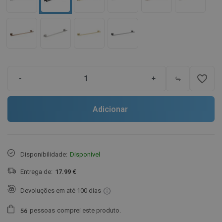
favorite_border
-
+
Adicionar
Disponibilidade:
Disponível
Entrega de:
17.99 €
Devoluções em até 100 dias
pessoas
comprei este produto.
5
6