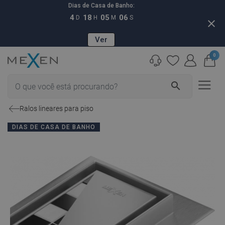
Dias de Casa de Banho:
4
18
05
05
D
H
M
S
close
Ver
0
search
Ralos lineares para piso
DIAS DE CASA DE BANHO