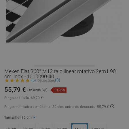
Mexen Flat 360° M13 ralo linear rotativo 2em1 90
cm, inox - 1010090-40
(0)
(5)
Questões
55,79 €
19,96%
(incluindo IVA)
Preço de tabela:
69,70 €
Preço mais baixo dos últimos 30 dias
antes do desconto: 55,79 €
Tamanho
- 90 cm