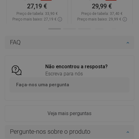
27,19 €
29,99 €
Preço de tabela:
33,90 €
Preço de tabela:
37,40 €
Preço mais baixo: 27,19 €
Preço mais baixo: 29,99 €
Disponibilidade:
Disponível
Disponibilidade:
Disponível
Adicionar
Adicionar
FAQ
Comparar
favorite_border
Favoritos
Comparar
favorite_border
Favoritos
Não encontrou a resposta?
Escreva para nós
Faça-nos uma pergunta
Veja mais perguntas
Pergunte-nos sobre o produto