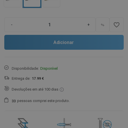
favorite_border
-
+
Adicionar
Disponibilidade:
Disponível
Entrega de:
17.99 €
Devoluções em até 100 dias
pessoas
comprei este produto.
3
3