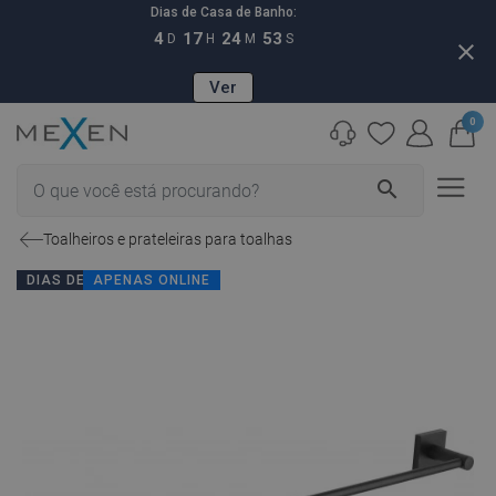
Dias de Casa de Banho:
4
17
24
52
D
H
M
S
close
Ver
0
search
Toalheiros e prateleiras para toalhas
DIAS DE CASA DE BANHO
APENAS ONLINE