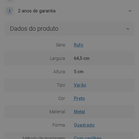
2 anos de garantia
Dados do produto
Série
Rufo
Largura
64,5 cm
Altura
5 cm
Tipo
Varão
Cor
Preto
Material
Metal
Forma
Quadrado
Método de montagem
Com cavilhas