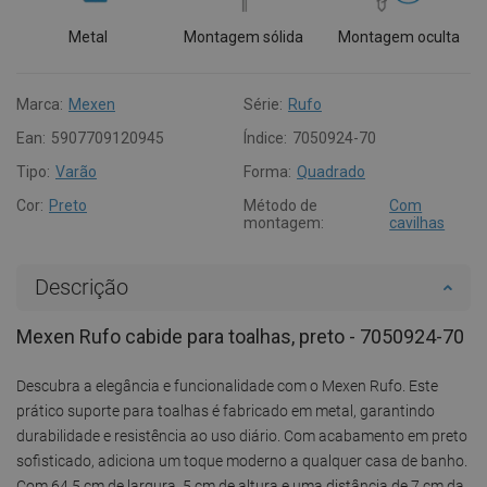
Metal
Montagem sólida
Montagem oculta
Marca:
Mexen
Série:
Rufo
Ean:
5907709120945
Índice:
7050924-70
Tipo:
Varão
Forma:
Quadrado
Cor:
Preto
Método de
Com
montagem:
cavilhas
Descrição
Mexen Rufo cabide para toalhas, preto - 7050924-70
Descubra a elegância e funcionalidade com o Mexen Rufo. Este
prático suporte para toalhas é fabricado em metal, garantindo
durabilidade e resistência ao uso diário. Com acabamento em preto
sofisticado, adiciona um toque moderno a qualquer casa de banho.
Com 64,5 cm de largura, 5 cm de altura e uma distância de 7 cm da