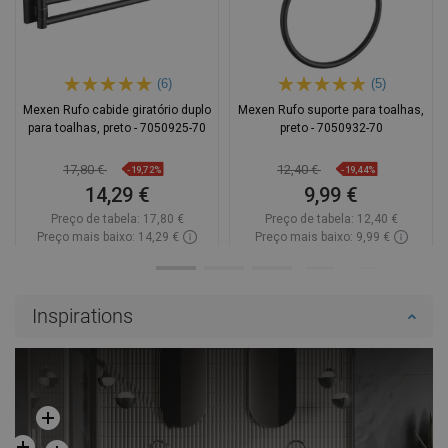
(6)
(5)
Mexen Rufo cabide giratório duplo
Mexen Rufo suporte para toalhas,
para toalhas, preto - 7050925-70
preto - 7050932-70
17,80 €
12,40 €
-19,72%
-19,44%
14,29 €
9,99 €
Preço de tabela:
17,80 €
Preço de tabela:
12,40 €
Preço mais baixo: 14,29 €
Preço mais baixo: 9,99 €
Disponibilidade:
Disponível
Disponibilidade:
Disponível
Adicionar
Adicionar
Inspirations
Comparar
favorite_border
Favoritos
Comparar
favorite_border
Favoritos