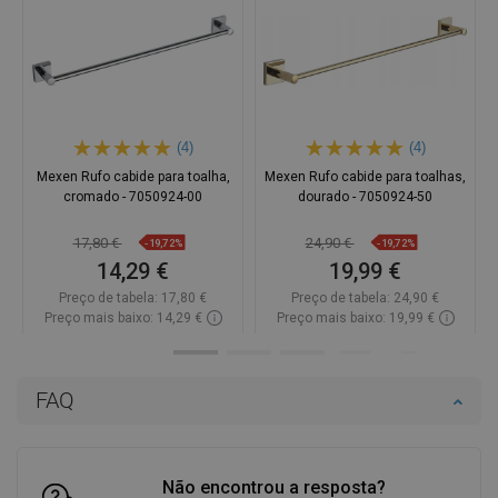
(4)
(4)
Mexen Rufo cabide para toalha,
Mexen Rufo cabide para toalhas,
cromado - 7050924-00
dourado - 7050924-50
17,80 €
24,90 €
-19,72%
-19,72%
14,29 €
19,99 €
Preço de tabela:
17,80 €
Preço de tabela:
24,90 €
Preço mais baixo: 14,29 €
Preço mais baixo: 19,99 €
Disponibilidade:
Disponível
Disponibilidade:
Disponível
Adicionar
Adicionar
FAQ
Comparar
favorite_border
Favoritos
Comparar
favorite_border
Favoritos
Não encontrou a resposta?