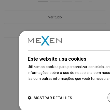
Ver tudo
Disponibilidade de mercadorias
Este website usa cookies
Um moderno centro logístico com área
Utilizamos cookies para personalizar conteúdo, 
de 31.000 m² e mais de 68.000 paletes
informações sobre o uso do nosso site com nosso
oferece mais de 1.500.000 peças de
las com outras informações que você forneceu a e
produtos disponíveis!
Dowiedz się więcej
MOSTRAR DETALHES