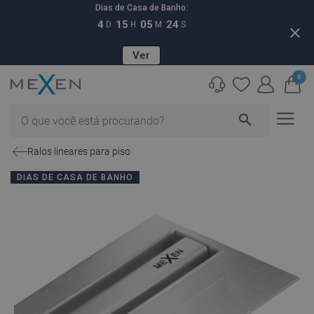
Dias de Casa de Banho:
4
15
05
23
D
H
M
S
close
Ver
0
search
Ralos lineares para piso
DIAS DE CASA DE BANHO