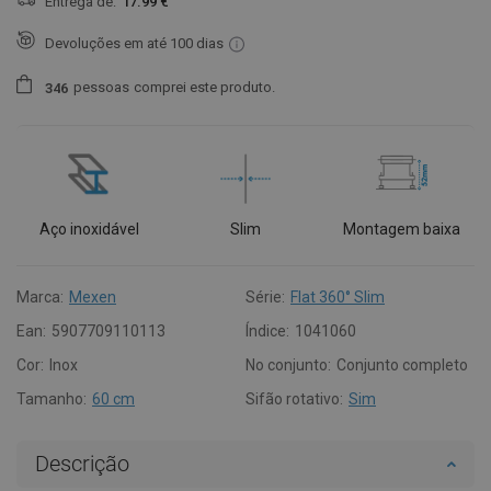
Entrega de:
17.99 €
Devoluções em até 100 dias
pessoas
comprei este produto.
3
4
6
Aço inoxidável
Slim
Montagem baixa
Marca:
Mexen
Série:
Flat 360° Slim
Ean:
5907709110113
Índice:
1041060
Cor:
Inox
No conjunto:
Conjunto completo
Tamanho:
60 cm
Sifão rotativo:
Sim
Descrição