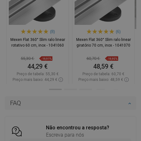
(8)
(6)
Mexen Flat 360° Slim ralo linear
Mexen Flat 360° Slim ralo linear
rotativo 60 cm, inox - 1041060
giratório 70 cm, inox - 1041070
55,30 €
60,70 €
-19,91%
-19,95%
44,29 €
48,59 €
Preço de tabela:
55,30 €
Preço de tabela:
60,70 €
Preço mais baixo: 44,29 €
Preço mais baixo: 48,59 €
Disponibilidade:
Disponível
Disponibilidade:
Disponível
Adicionar
Adicionar
FAQ
Comparar
favorite_border
Favoritos
Comparar
favorite_border
Favoritos
Não encontrou a resposta?
Escreva para nós