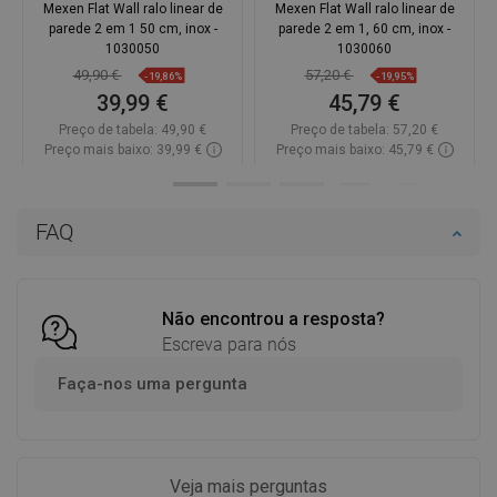
Mexen Flat Wall ralo linear de
Mexen Flat Wall ralo linear de
parede 2 em 1 50 cm, inox -
parede 2 em 1, 60 cm, inox -
1030050
1030060
49,90 €
57,20 €
-19,86%
-19,95%
39,99 €
45,79 €
Preço de tabela:
49,90 €
Preço de tabela:
57,20 €
Preço mais baixo: 39,99 €
Preço mais baixo: 45,79 €
Disponibilidade:
Disponível
Disponibilidade:
Disponível
Adicionar
Adicionar
FAQ
Comparar
favorite_border
Favoritos
Comparar
favorite_border
Favoritos
Não encontrou a resposta?
Escreva para nós
Faça-nos uma pergunta
Veja mais perguntas