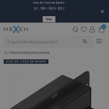
Dias de Casa de Banho:
3
18
52
02
D
H
M
S
close
Ver
0
search
Ralos lineares para parede
DIAS DE CASA DE BANHO