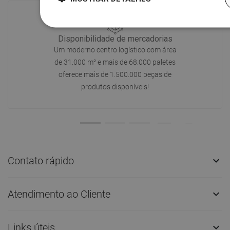
Disponibilidade de mercadorias
Um moderno centro logístico com área
de 31.000 m² e mais de 68.000 paletes
oferece mais de 1.500.000 peças de
produtos disponíveis!
Contato rápido

Atendimento ao Cliente

Links úteis
