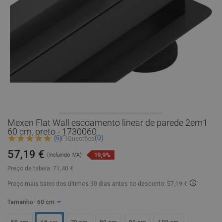
Mexen Flat Wall escoamento linear de parede 2em1
60 cm, preto - 1730060
(0)
(6)
Questões
57,19 €
19,9%
(incluindo IVA)
Preço de tabela:
71,40 €
Preço mais baixo dos últimos 30 dias
antes do desconto: 57,19 €
Tamanho
- 60 cm