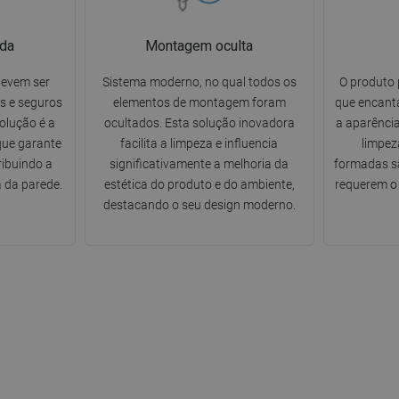
da
Montagem oculta
devem ser
Sistema moderno, no qual todos os
O produto 
s e seguros
elementos de montagem foram
que encanta
solução é a
ocultados. Esta solução inovadora
a aparência
ue garante
facilita a limpeza e influencia
limpez
ribuindo a
significativamente a melhoria da
formadas sã
 da parede.
estética do produto e do ambiente,
requerem o 
destacando o seu design moderno.