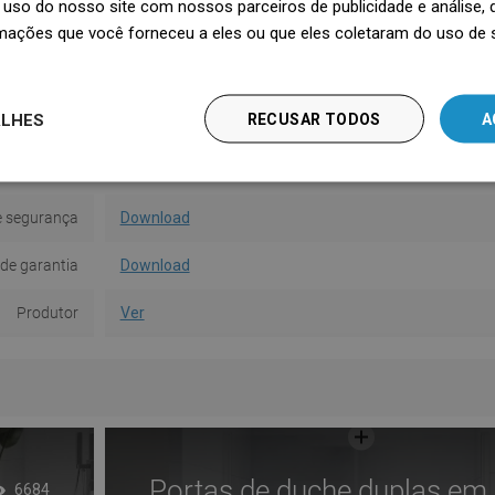
uso do nosso site com nossos parceiros de publicidade e análise
e montagem
Com cavilhas
mações que você forneceu a eles ou que eles coletaram do uso de 
Quantidade
1
ALHES
RECUSAR TODOS
A
a da parede
7,5 cm
ções de uso
Download
e segurança
Download
de garantia
Download
Produtor
Ver
Portas de duche duplas em
6684