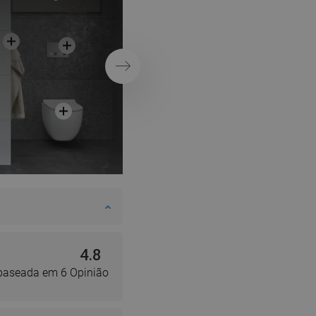
em estilo clássico
SWEDISH
FINNISH
PORTUGUESE
Próximo
CROATIAN
GREEK
SLOVENIAN
4.8
 baseada em 6 Opinião