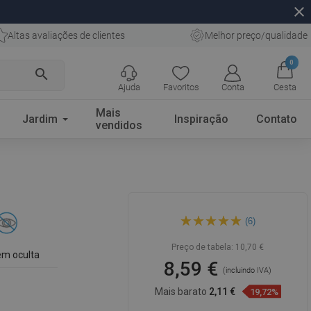
close
Altas avaliações de clientes
Melhor preço/qualidade
0
search
Ajuda
Favoritos
Conta
Cesta
Mais
Jardim
Inspiração
Contato
vendidos
Mexen gancho para toalhas,
(6)
cromado - 7020635-00
Preço de tabela:
10,70 €
m oculta
8,59 €
(incluindo IVA)
Mais barato
2,11 €
19,72%