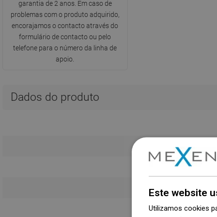
garantia de 2 anos. Em caso de
problemas com o produto adquirido,
encorajamos o contacto através do
formulário de contacto ou pelo
telefone para o número da linha de
apoio.
Dados do produto
Este website u
Utilizamos cookies p