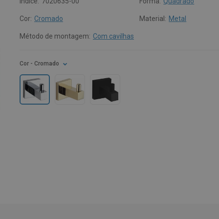
Índice:
7020635-00
Forma:
Quadrado
Cor:
Cromado
Material:
Metal
Método de montagem:
Com cavilhas
Cor
- Cromado