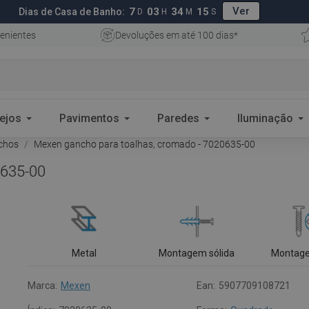
Ver
7
03
34
14
Dias de Casa de Banho:
D
H
M
S
enientes
Devoluções em até 100 dias*
ejos
Pavimentos
Paredes
Iluminação
chos
Mexen gancho para toalhas, cromado - 7020635-00
0635-00
Metal
Montagem sólida
Montage
Marca:
Mexen
Ean:
5907709108721