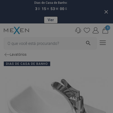
Dias de Casa de Banho:
3
15
52
59
D
H
M
S
close
Ver
0
search
Lavatórios
DIAS DE CASA DE BANHO