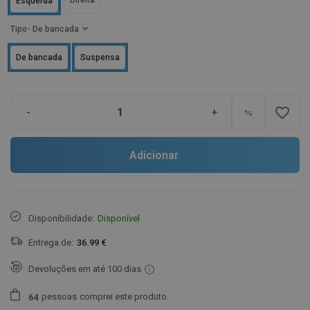
Direita
Esquerda
Tipo
- De bancada
De bancada
Suspensa
favorite_border
-
+
Adicionar
Disponibilidade:
Disponível
Entrega de:
36.99 €
Devoluções em até 100 dias
pessoas
comprei este produto.
6
4