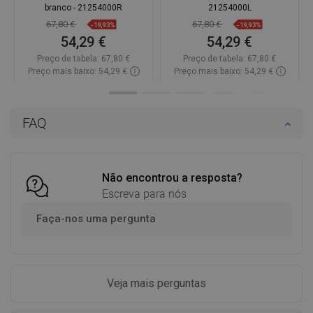
branco - 21254000R
21254000L
67,80 €
67,80 €
-19,93%
-19,93%
54,29 €
54,29 €
Preço de tabela:
67,80 €
Preço de tabela:
67,80 €
Preço mais baixo: 54,29 €
Preço mais baixo: 54,29 €
Disponibilidade:
Disponível
Disponibilidade:
Disponível
Adicionar
Adicionar
FAQ
Comparar
favorite_border
Favoritos
Comparar
favorite_border
Favoritos
Não encontrou a resposta?
Escreva para nós
Faça-nos uma pergunta
Veja mais perguntas