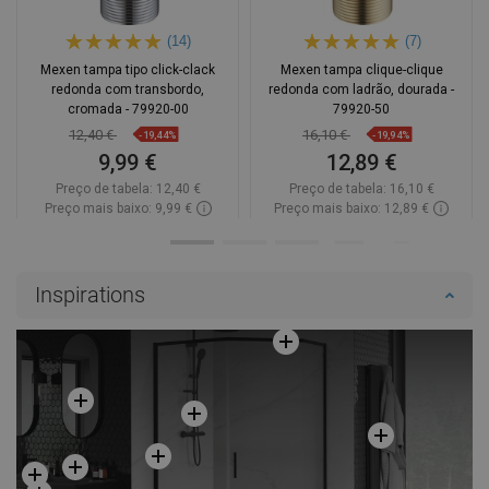
(14)
(7)
Mexen tampa tipo click-clack
Mexen tampa clique-clique
redonda com transbordo,
redonda com ladrão, dourada -
cromada - 79920-00
79920-50
12,40 €
16,10 €
-19,44%
-19,94%
9,99 €
12,89 €
Preço de tabela:
12,40 €
Preço de tabela:
16,10 €
Preço mais baixo: 9,99 €
Preço mais baixo: 12,89 €
Disponibilidade:
Disponível
Disponibilidade:
Disponível
Adicionar
Adicionar
Inspirations
Comparar
favorite_border
Favoritos
Comparar
favorite_border
Favoritos