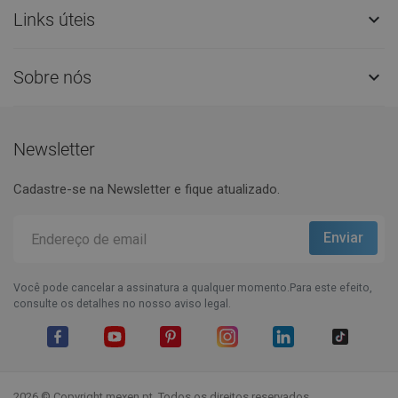
Links úteis

Sobre nós

Newsletter
Cadastre-se na Newsletter e fique atualizado.
Você pode cancelar a assinatura a qualquer momento.Para este efeito,
consulte os detalhes no nosso aviso legal.
Facebook
YouTube
Pinterest
Instagram
LinkedIn
TikTok
2026 © Copyright mexen.pt. Todos os direitos reservados.