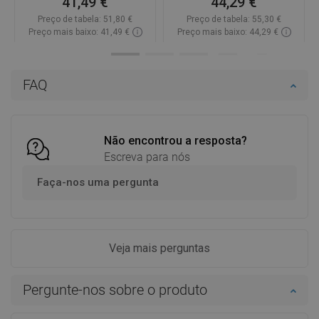
41,49 €
44,29 €
Preço de tabela:
51,80 €
Preço de tabela:
55,30 €
Preço mais baixo: 41,49 €
Preço mais baixo: 44,29 €
Disponibilidade:
Disponível
Disponibilidade:
Disponível
Adicionar
Adicionar
FAQ
Comparar
favorite_border
Favoritos
Comparar
favorite_border
Favoritos
Não encontrou a resposta?
Escreva para nós
Faça-nos uma pergunta
Veja mais perguntas
Pergunte-nos sobre o produto