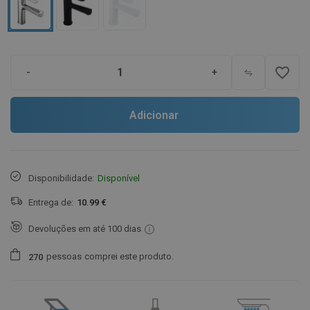
favorite_border
-
+
Adicionar
Disponibilidade:
Disponível
Entrega de:
10.99 €
Devoluções em até 100 dias
pessoas
comprei este produto.
2
7
0