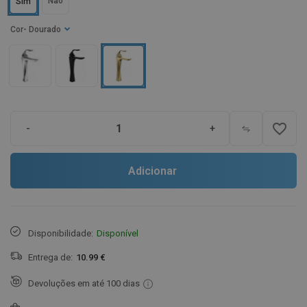
Não
Sim
Cor
- Dourado
favorite_border
-
+
Adicionar
Disponibilidade:
Disponível
Entrega de:
10.99 €
Devoluções em até 100 dias