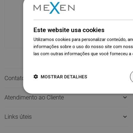
Disponibilidade de mercadorias
Um moderno centro logístico com área
de 31.000 m² e mais de 68.000 paletes
oferece mais de 1.500.000 peças de
Este website usa cookies
produtos disponíveis!
Utilizamos cookies para personalizar conteúdo, 
informações sobre o uso do nosso site com nosso
las com outras informações que você forneceu a e
Dowiedz się więcej
MOSTRAR DETALHES
Contato rápido

Atendimento ao Cliente

Links úteis
