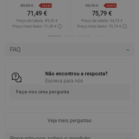
89,30 €
94,70 €
-19,94%
-19,97%
71,49 €
75,79 €
Preço de tabela:
89,30 €
Preço de tabela:
94,70 €
Preço mais baixo: 71,49 €
Preço mais baixo: 75,79 €
Disponibilidade:
Disponível
Disponibilidade:
Disponível
Adicionar
Adicionar
FAQ
Comparar
favorite_border
Favoritos
Comparar
favorite_border
Favoritos
Não encontrou a resposta?
Escreva para nós
Faça-nos uma pergunta
Veja mais perguntas
Pergunte-nos sobre o produto