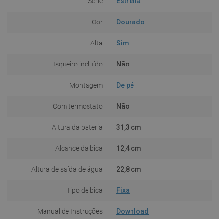
Série
Estrella
Cor
Dourado
Alta
Sim
Isqueiro incluído
Não
Montagem
De pé
Com termostato
Não
Altura da bateria
31,3 cm
Alcance da bica
12,4 cm
Altura de saída de água
22,8 cm
Tipo de bica
Fixa
Manual de Instruções
Download