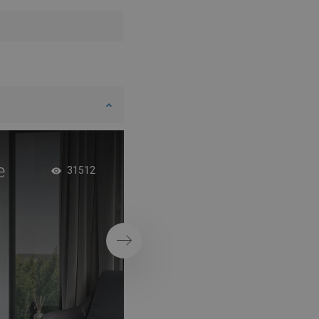
SWEDISH
FINNISH
PORTUGUESE
CROATIAN
GREEK
SLOVENIAN
e
Casa de banho co
31512
acessórios em esti
Próximo