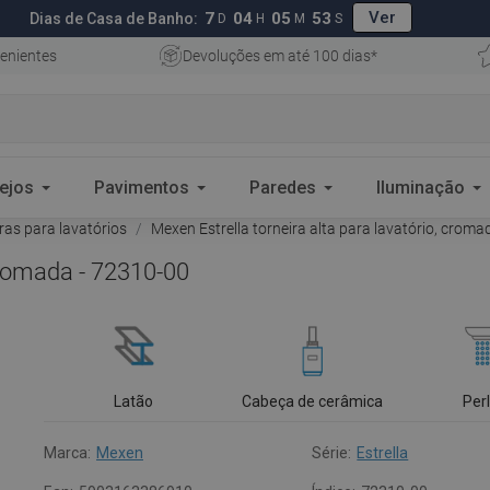
Ver
7
04
05
52
Dias de Casa de Banho:
D
H
M
S
enientes
Devoluções em até 100 dias*
ejos
Pavimentos
Paredes
Iluminação
ras para lavatórios
Mexen Estrella torneira alta para lavatório, croma
 cromada - 72310-00
Latão
Cabeça de cerâmica
Per
Marca:
Mexen
Série:
Estrella