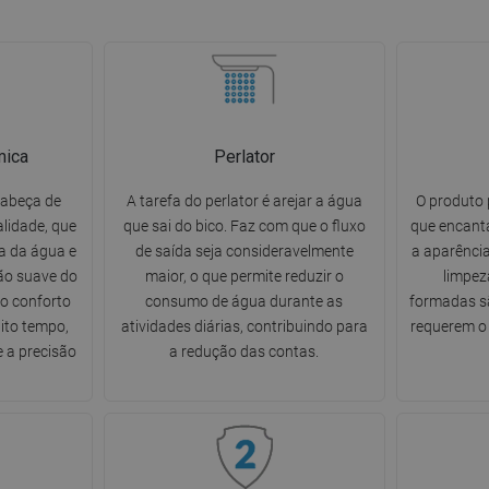
mica
Perlator
cabeça de
A tarefa do perlator é arejar a água
O produto 
lidade, que
que sai do bico. Faz com que o fluxo
que encanta
a da água e
de saída seja consideravelmente
a aparência
ão suave do
maior, o que permite reduzir o
limpez
do conforto
consumo de água durante as
formadas sã
ito tempo,
atividades diárias, contribuindo para
requerem o 
e a precisão
a redução das contas.