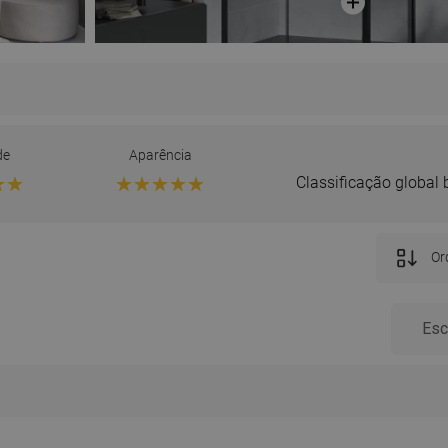
de
Aparência
Classificação global
Ord
aliação diz respeito a este produto
Opinião v
Agni K.
Desvantagens:
-