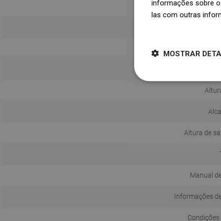
informações sobre o 
las com outras infor
Dowiedz się więcej
Isque
MOSTRAR DET
Com 
Altur
Alca
Altura de s
Manual de
Informações d
Condições 