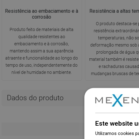
Resistência ao embaciamento e à
Resistência a altas te
corrosão
O produto destaca-se
Produto feito de materiais de alta
resistência extraordinár
qualidade resistentes ao
temperaturas, não s
embaciamento e à corrosão,
deformação mesmo sob a 
mantendo assim a sua aparência
prolongada de água q
atraente e funcionalidade ao longo do
material também é resist
tempo de uso, independentemente do
e rachaduras causad
nível de humidade no ambiente.
mudanças bruscas de te
Dados do produto
Este website u
Utilizamos cookies p