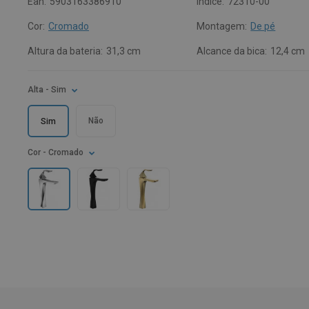
Ean:
5903163386910
Índice:
72310-00
Cor:
Cromado
Montagem:
De pé
Altura da bateria:
31,3 cm
Alcance da bica:
12,4 cm
Alta
- Sim
Não
Sim
Cor
- Cromado