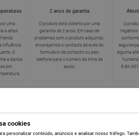
mperaturas
2 anos de garantia
Atest
 por uma
O produto está coberto por uma
O produ
ia a altas
garantia de 2 anos. Em caso de
Higiénico
ofrendo
problemas com o produto adquirido,
conformi
influência
encorajamos o contacto através do
segurança 
uente. O
formulário de contacto ou pelo
alguma afe
ente a danos
telefone para o número da linha de
humana 
as por
apoio.
B.BK.601
mperatura.
Série
Estrella
sa cookies
Cor
Cromado
ara personalizar conteúdo, anúncios e analisar nosso tráfego. Ta