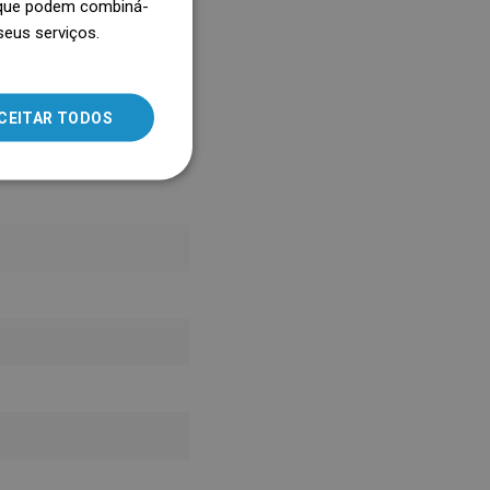
, que podem combiná-
seus serviços.
SLOVAK
LITHUANIAN
ROMANIAN
CEITAR TODOS
HUNGARIAN
FRENCH
ITALIAN
SPANISH
UKRAINIAN
BULGARIAN
ESTONIAN
DUTCH
LATVIAN
DANISH