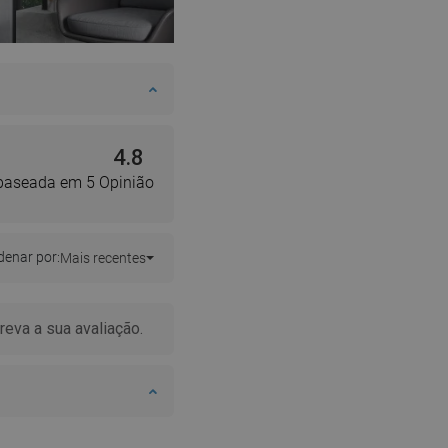
4.8
 baseada em 5 Opinião
enar por:
Mais recentes
erificada pela compra