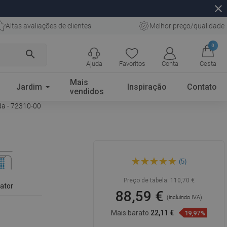
close
Altas avaliações de clientes
Melhor preço/qualidade
0
search
Ajuda
Favoritos
Conta
Cesta
Mais
Jardim
Inspiração
Contato
vendidos
da - 72310-00
Mexen Estrella torneira alta
(5)
para lavatório, cromada -
72310-00
Preço de tabela:
110,70 €
lator
88,59 €
(incluindo IVA)
Mais barato
22,11 €
19,97%