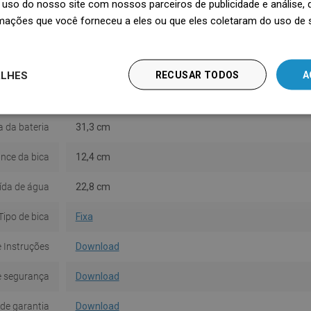
uso do nosso site com nossos parceiros de publicidade e análise
Alta
Sim
mações que você forneceu a eles ou que eles coletaram do uso de 
iro incluído
Não
Montagem
De pé
ALHES
RECUSAR TODOS
A
termostato
Não
a da bateria
31,3 cm
nce da bica
12,4 cm
aída de água
22,8 cm
Tipo de bica
Fixa
 Instruções
Download
e segurança
Download
de garantia
Download