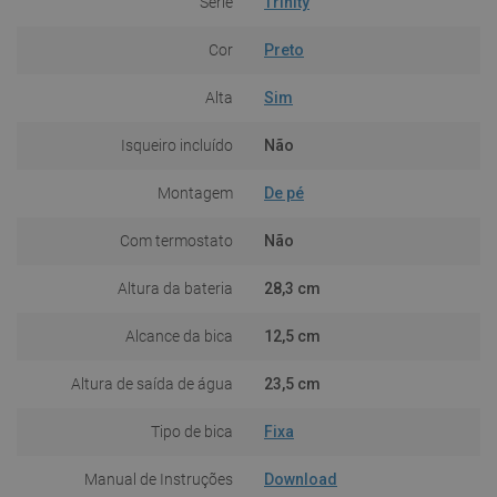
Série
Trinity
Cor
Preto
Alta
Sim
Isqueiro incluído
Não
Montagem
De pé
Com termostato
Não
Altura da bateria
28,3 cm
Alcance da bica
12,5 cm
Altura de saída de água
23,5 cm
Tipo de bica
Fixa
Manual de Instruções
Download