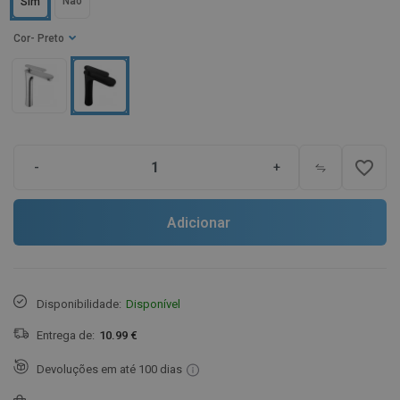
Não
Sim
Cor
- Preto
favorite_border
-
+
Adicionar
Disponibilidade:
Disponível
Entrega de:
10.99 €
Devoluções em até 100 dias