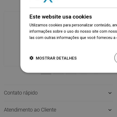
Este website usa cookies
Utilizamos cookies para personalizar conteúdo, 
Disponibilidade de mercadorias
informações sobre o uso do nosso site com nosso
Um moderno centro logístico com área
las com outras informações que você forneceu a e
de 31.000 m² e mais de 68.000 paletes
Dowiedz się więcej
oferece mais de 1.500.000 peças de
produtos disponíveis!
MOSTRAR DETALHES
Contato rápido

Atendimento ao Cliente
