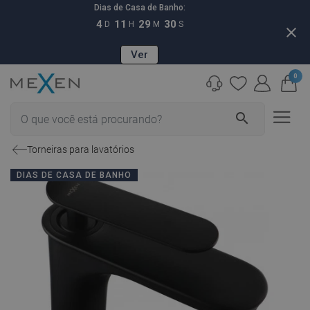
Dias de Casa de Banho:
4
11
29
29
D
H
M
S
close
Ver
0
search
Torneiras para lavatórios
DIAS DE CASA DE BANHO