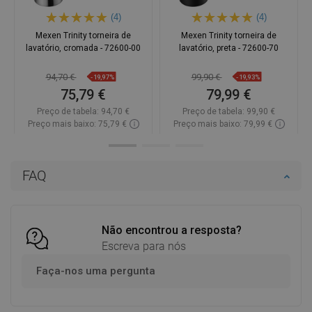
(4)
(4)
Mexen Trinity torneira de
Mexen Trinity torneira de
lavatório, cromada - 72600-00
lavatório, preta - 72600-70
94,70 €
99,90 €
-19,97%
-19,93%
75,79 €
79,99 €
Preço de tabela:
94,70 €
Preço de tabela:
99,90 €
Preço mais baixo: 75,79 €
Preço mais baixo: 79,99 €
Disponibilidade:
Disponível
Disponibilidade:
Disponível
Adicionar
Adicionar
FAQ
Comparar
favorite_border
Favoritos
Comparar
favorite_border
Favoritos
Não encontrou a resposta?
Escreva para nós
Faça-nos uma pergunta