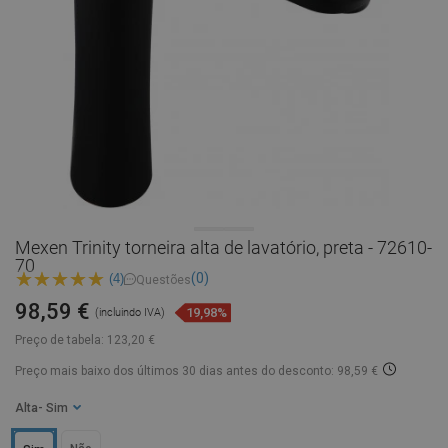
Mexen Trinity torneira alta de lavatório, preta - 72610-
70
(0)
(4)
Questões
98,59 €
19,98%
(incluindo IVA)
Preço de tabela:
123,20 €
Preço mais baixo dos últimos 30 dias
antes do desconto: 98,59 €
Alta
- Sim