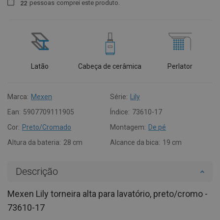
pessoas
comprei este produto.
2
2
Latão
Cabeça de cerâmica
Perlator
Marca:
Mexen
Série:
Lily
Ean:
5907709111905
Índice:
73610-17
Cor:
Preto/Cromado
Montagem:
De pé
Altura da bateria:
28 cm
Alcance da bica:
19 cm
Descrição
Mexen Lily torneira alta para lavatório, preto/cromo -
73610-17