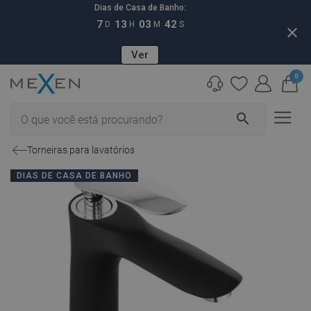
Dias de Casa de Banho:
7
13
03
41
D
H
M
S
close
Ver
0
search
Torneiras para lavatórios
DIAS DE CASA DE BANHO