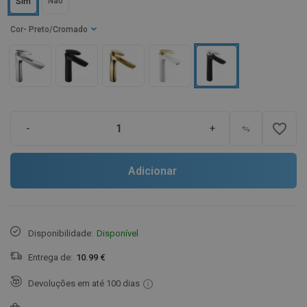
Não
Sim
Cor
- Preto/Cromado
favorite_border
-
+
Adicionar
Disponibilidade:
Disponível
Entrega de:
10.99 €
Devoluções em até 100 dias