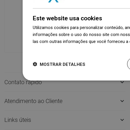
Disponibilidade de mercadorias
Este website usa cookies
Um moderno centro logístico com área
de 31.000 m² e mais de 68.000 paletes
Utilizamos cookies para personalizar conteúdo, 
oferece mais de 1.500.000 peças de
informações sobre o uso do nosso site com nosso
produtos disponíveis!
las com outras informações que você forneceu a e
Dowiedz się więcej
MOSTRAR DETALHES
Contato rápido

Atendimento ao Cliente

Links úteis
