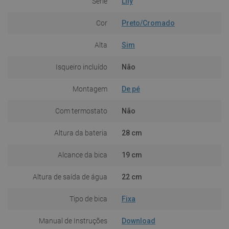
Série
Lily
Cor
Preto/Cromado
Alta
Sim
Isqueiro incluído
Não
Montagem
De pé
Com termostato
Não
Altura da bateria
28 cm
Alcance da bica
19 cm
Altura de saída de água
22 cm
Tipo de bica
Fixa
Manual de Instruções
Download