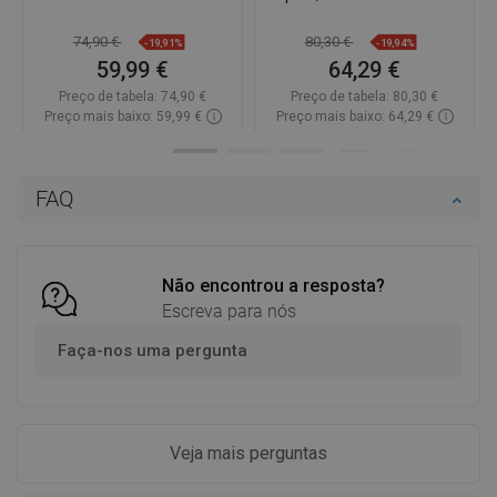
74,90 €
80,30 €
-19,91%
-19,94%
59,99 €
64,29 €
Preço de tabela:
74,90 €
Preço de tabela:
80,30 €
Preço mais baixo: 59,99 €
Preço mais baixo: 64,29 €
Disponibilidade:
Disponível
Disponibilidade:
Disponível
Adicionar
Adicionar
FAQ
Comparar
favorite_border
Favoritos
Comparar
favorite_border
Favoritos
Não encontrou a resposta?
Escreva para nós
Faça-nos uma pergunta
Veja mais perguntas