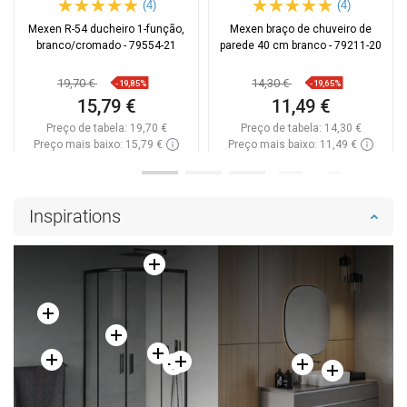
(4)
(4)
Mexen R-54 ducheiro 1-função,
Mexen braço de chuveiro de
branco/cromado - 79554-21
parede 40 cm branco - 79211-20
19,70 €
14,30 €
-19,85%
-19,65%
15,79 €
11,49 €
Preço de tabela:
19,70 €
Preço de tabela:
14,30 €
Preço mais baixo: 15,79 €
Preço mais baixo: 11,49 €
Disponibilidade:
Disponível
Disponibilidade:
Disponível
Adicionar
Adicionar
Inspirations
Comparar
favorite_border
Favoritos
Comparar
favorite_border
Favoritos