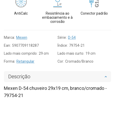
AntiCalc
Resistência ao
Conector padrão
embaciamento e à
corrosão
Marca:
Mexen
Série:
D-54
Ean:
5907709118287
Índice:
79754-21
Lado mais comprido:
29 cm
Lado mais curto:
19 cm
Forma:
Retangular
Cor:
Cromado/Branco
Descrição
Mexen D-54 chuveiro 29x19 cm, branco/cromado -
79754-21