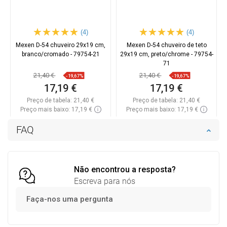
(4)
(4)
Mexen D-54 chuveiro 29x19 cm,
Mexen D-54 chuveiro de teto
branco/cromado - 79754-21
29x19 cm, preto/chrome - 79754-
71
21,40 €
21,40 €
-19,67%
-19,67%
17,19 €
17,19 €
Preço de tabela:
21,40 €
Preço de tabela:
21,40 €
Preço mais baixo: 17,19 €
Preço mais baixo: 17,19 €
Disponibilidade:
Disponível
Disponibilidade:
Disponível
FAQ
Adicionar
Adicionar
Comparar
favorite_border
Favoritos
Comparar
favorite_border
Favoritos
Não encontrou a resposta?
Escreva para nós
Faça-nos uma pergunta