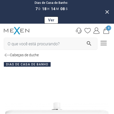
Dias de Casa de Banho:
7
18
14
07
D
H
M
S
close
Ver
0
search
Cabeças de duche
DIAS DE CASA DE BANHO