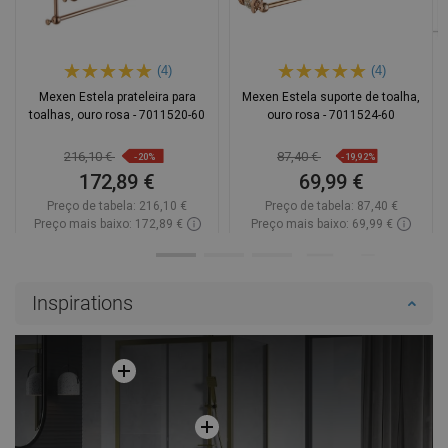
(4)
(4)
Mexen Estela prateleira para
Mexen Estela suporte de toalha,
toalhas, ouro rosa - 7011520-60
ouro rosa - 7011524-60
216,10 €
87,40 €
-20%
-19,92%
172,89 €
69,99 €
Preço de tabela:
216,10 €
Preço de tabela:
87,40 €
Preço mais baixo: 172,89 €
Preço mais baixo: 69,99 €
Disponibilidade:
Disponível
Disponibilidade:
Disponível
Adicionar
Adicionar
Inspirations
Comparar
favorite_border
Favoritos
Comparar
favorite_border
Favoritos