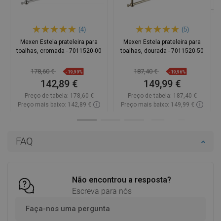
(4)
(5)
Mexen Estela prateleira para
Mexen Estela prateleira para
toalhas, cromada - 7011520-00
toalhas, dourada - 7011520-50
178,60 €
187,40 €
-19,99%
-19,96%
142,89 €
149,99 €
Preço de tabela:
178,60 €
Preço de tabela:
187,40 €
Preço mais baixo: 142,89 €
Preço mais baixo: 149,99 €
Disponibilidade:
Disponível
Disponibilidade:
Disponível
Adicionar
Adicionar
FAQ
Comparar
favorite_border
Favoritos
Comparar
favorite_border
Favoritos
Não encontrou a resposta?
Escreva para nós
Faça-nos uma pergunta