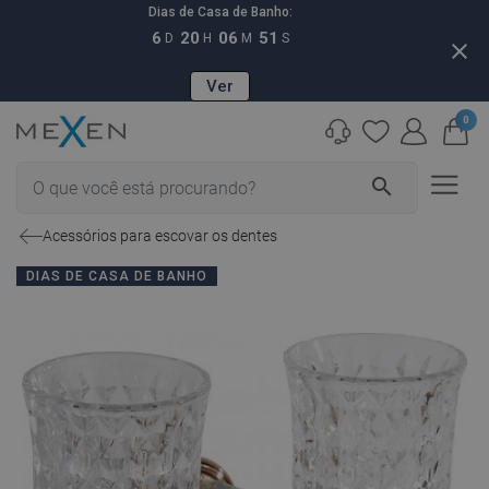
Dias de Casa de Banho:
6
20
06
50
D
H
M
S
close
Ver
0
search
Acessórios para escovar os dentes
DIAS DE CASA DE BANHO