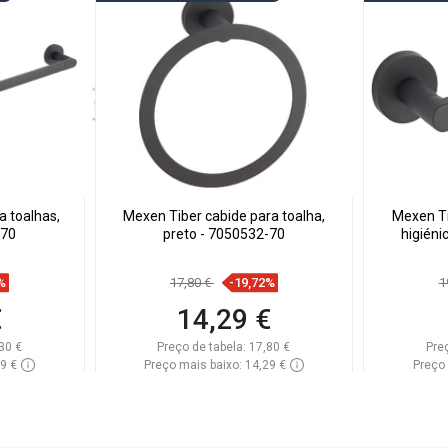
a toalhas,
Mexen Tiber cabide para toalha,
Mexen Ti
-70
preto - 7050532-70
higiéni
%
17,80 €
-19,72%
1
€
14,29 €
30 €
Preço de tabela:
17,80 €
Pre
29 €
Preço mais baixo: 14,29 €
Preço 
onível
Disponibilidade:
Disponível
Dispon
Adicionar