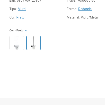
Ean:
5907709120907
Índice:
7050550-70
Tipo:
Mural
Forma:
Redondo
Cor:
Preto
Material:
Vidro/Metal
Cor
- Preto