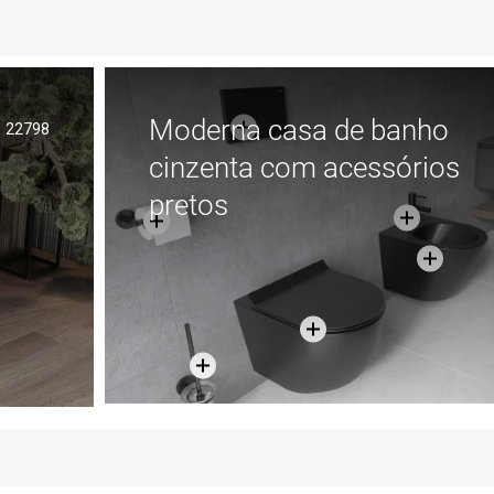
voritos
Comparar
favorite_border
Favoritos
Comp
Moderna casa de banho
22798
cinzenta com acessórios
pretos