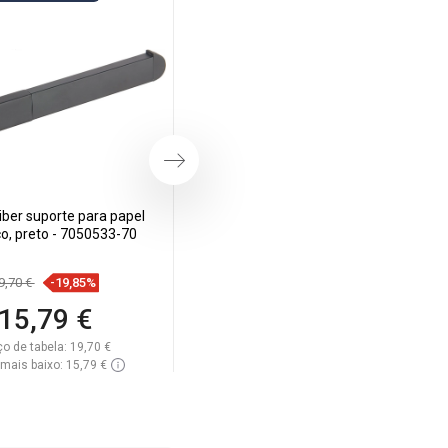
Próximo
ber suporte para papel
Mexen Tiber gancho para toalha,
co, preto - 7050533-70
preto - 7050535-70
9,70 €
-19,85%
8,90 €
-19,21%
15,79 €
7,19 €
ço de tabela:
19,70 €
Preço de tabela:
8,90 €
mais baixo: 15,79 €
Preço mais baixo: 7,19 €
ibilidade:
Disponível
Disponibilidade:
Disponível
Adicionar
Adicionar