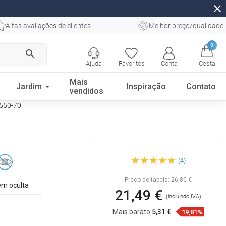
close
Altas avaliações de clientes
Melhor preço/qualidade
0
search
Ajuda
Favoritos
Conta
Cesta
Mais
Jardim
Inspiração
Contato
vendidos
0550-70
Mexen Tiber escova sanitária,
(4)
preta - 7050550-70
Preço de tabela:
26,80 €
m oculta
21,49 €
(incluindo IVA)
Mais barato
5,31 €
19,81%