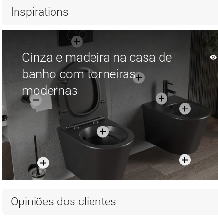
Comparar
favorite_border
Favoritos
Comparar
favorite_border
Fa
Inspirations
Cinza e madeira na casa de
banho com torneiras
modernas
Opiniões dos clientes