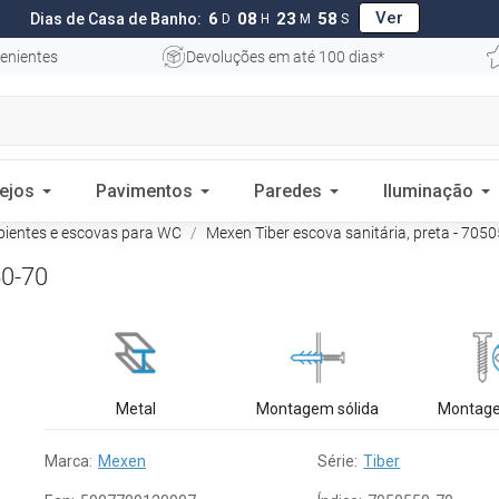
Ver
6
08
23
57
Dias de Casa de Banho:
D
H
M
S
enientes
Devoluções em até 100 dias*
ejos
Pavimentos
Paredes
Iluminação
pientes e escovas para WC
Mexen Tiber escova sanitária, preta - 705
50-70
Metal
Montagem sólida
Montage
Marca:
Mexen
Série:
Tiber