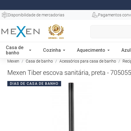
Disponibilidade de mercadorias
Pagamentos conv
Casa de
Cozinha
Aquecimento
Azul
banho
Mexen
Casa de banho
Acessórios para casa de banho
Reci
Mexen Tiber escova sanitária, preta - 70505
DIAS DE CASA DE BANHO