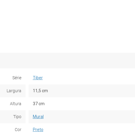
Série
Tiber
Largura
11,5 cm
Altura
37 cm
Tipo
Mural
Cor
Preto