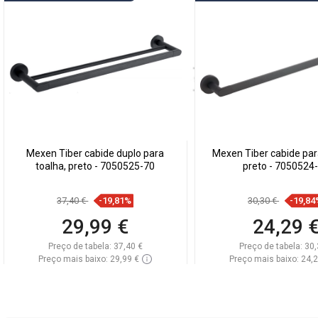
Mexen Tiber cabide duplo para
Mexen Tiber cabide par
toalha, preto - 7050525-70
preto - 7050524
37,40 €
-19,81%
30,30 €
-19,84
29,99 €
24,29 
Preço de tabela:
37,40 €
Preço de tabela:
30,
Preço mais baixo: 29,99 €
Preço mais baixo: 24,
Disponibilidade:
Disponível
Disponibilidade:
Disp
Adicionar
Adicionar