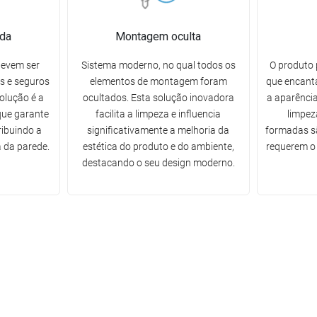
da
Montagem oculta
devem ser
Sistema moderno, no qual todos os
O produto 
s e seguros
elementos de montagem foram
que encanta
solução é a
ocultados. Esta solução inovadora
a aparência
ue garante
facilita a limpeza e influencia
limpez
ribuindo a
significativamente a melhoria da
formadas sã
 da parede.
estética do produto e do ambiente,
requerem o 
destacando o seu design moderno.