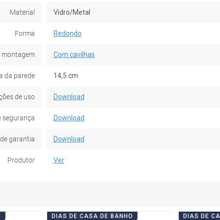
Material
Vidro/Metal
Forma
Redondo
e montagem
Com cavilhas
a da parede
14,5 cm
ções de uso
Download
e segurança
Download
de garantia
Download
Produtor
Ver
O
DIAS DE CASA DE BANHO
DIAS DE C