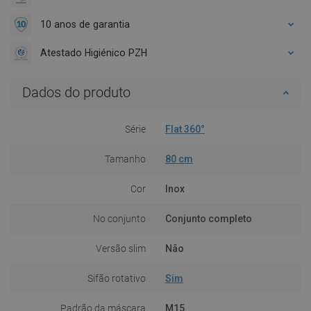
10 anos de garantia
Atestado Higiénico PZH
Dados do produto
Série
Flat 360°
Tamanho
80 cm
Cor
Inox
No conjunto
Conjunto completo
Versão slim
Não
Sifão rotativo
Sim
Padrão da máscara
M15