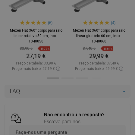
(6)
(4)
Mexen Flat 360° corpo para ralo
Mexen Flat 360° corpo para ralo
linear rotativo 50 cm, inox -
linear giratório 60 cm, inox -
1040050
1040060
33,90 €
37,40 €
-19,79%
-19,81%
27,19 €
29,99 €
Preço de tabela:
33,90 €
Preço de tabela:
37,40 €
Preço mais baixo: 27,19 €
Preço mais baixo: 29,99 €
Disponibilidade:
Disponível
Disponibilidade:
Disponível
Adicionar
Adicionar
FAQ
Comparar
favorite_border
Favoritos
Comparar
favorite_border
Favoritos
Não encontrou a resposta?
Escreva para nós
Faça-nos uma pergunta