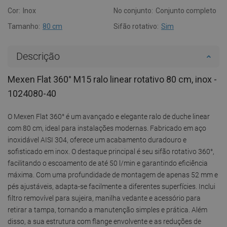
Cor:
Inox
No conjunto:
Conjunto completo
Tamanho:
80 cm
Sifão rotativo:
Sim
Descrição
Mexen Flat 360° M15 ralo linear rotativo 80 cm, inox -
1024080-40
O Mexen Flat 360° é um avançado e elegante ralo de duche linear
com 80 cm, ideal para instalações modernas. Fabricado em aço
inoxidável AISI 304, oferece um acabamento duradouro e
sofisticado em inox. O destaque principal é seu sifão rotativo 360°,
facilitando o escoamento de até 50 l/min e garantindo eficiência
máxima. Com uma profundidade de montagem de apenas 52 mm e
pés ajustáveis, adapta-se facilmente a diferentes superfícies. Inclui
filtro removível para sujeira, manilha vedante e acessório para
retirar a tampa, tornando a manutenção simples e prática. Além
disso, a sua estrutura com flange envolvente e as reduções de