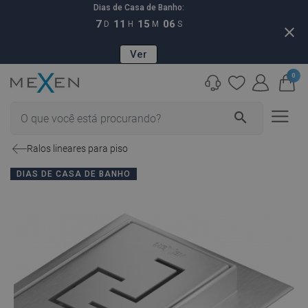
Dias de Casa de Banho:
7
11
15
05
D
H
M
S
close
Ver
0
search
Ralos lineares para piso
DIAS DE CASA DE BANHO