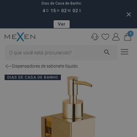
Dias de Casa de Banho:
4
15
02
01
D
H
M
S
close
Ver
0
search
Dispensadores de sabonete líquido
DIAS DE CASA DE BANHO