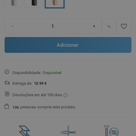
favorite_border
-
+
Adicionar
Disponibilidade:
Disponível
Entrega de:
10.99 €
Devoluções em até 100 dias
pessoas
comprei este produto.
1
0
6