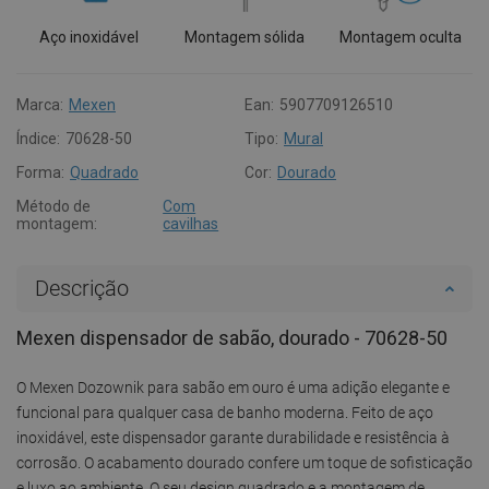
Aço inoxidável
Montagem sólida
Montagem oculta
Marca:
Mexen
Ean:
5907709126510
Índice:
70628-50
Tipo:
Mural
Forma:
Quadrado
Cor:
Dourado
Método de
Com
montagem:
cavilhas
Descrição
Mexen dispensador de sabão, dourado - 70628-50
O Mexen Dozownik para sabão em ouro é uma adição elegante e
funcional para qualquer casa de banho moderna. Feito de aço
inoxidável, este dispensador garante durabilidade e resistência à
corrosão. O acabamento dourado confere um toque de sofisticação
e luxo ao ambiente. O seu design quadrado e a montagem de