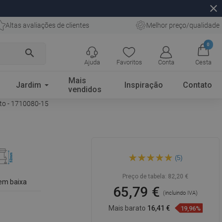
close
Altas avaliações de clientes
Melhor preço/qualidade
0
search
Ajuda
Favoritos
Conta
Cesta
Mais
Jardim
Inspiração
Contato
vendidos
eto - 1710080-15
Mexen Flat M13 ralo linear 2
(5)
em 1 80 cm, preto - 1710080-
15
Preço de tabela:
82,20 €
em baixa
65,79 €
(incluindo IVA)
Mais barato
16,41 €
19,96%