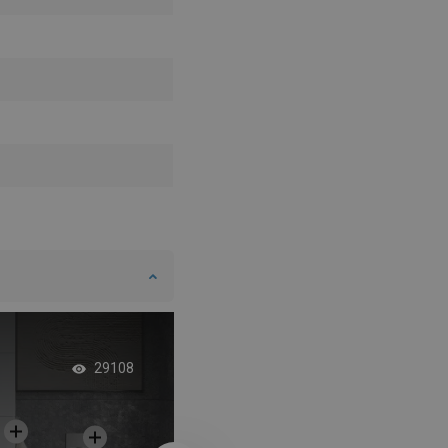
Prateleiras embutida
29108
complemento ideal 
casa de banho em 