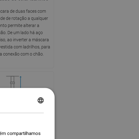
ara de duas faces com
ade de rotação a qualquer
to permite alterar a
ção. De um lado há aço
liso, ao inverter a máscara
vestida com ladrilhos, para
ma conexão com o chão.
rnas ajustáveis
POLISH
stá equipado com pernas
CZECH
s, que permitem ajustar a
GERMAN
uada do ralo e nivelá-lo em
mbém compartilhamos
irregulares. Desta forma, o
ENGLISH