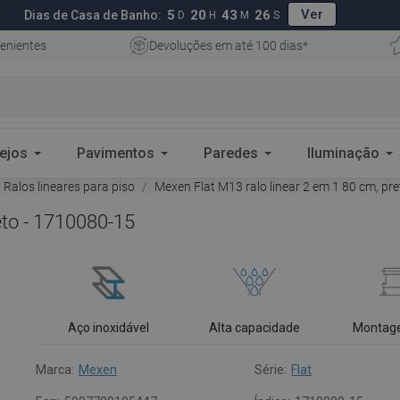
Ver
5
20
43
25
Dias de Casa de Banho:
D
H
M
S
enientes
Devoluções em até 100 dias*
ejos
Pavimentos
Paredes
Iluminação
Ralos lineares para piso
Mexen Flat M13 ralo linear 2 em 1 80 cm, pr
eto - 1710080-15
Aço inoxidável
Alta capacidade
Montag
Marca:
Mexen
Série:
Flat