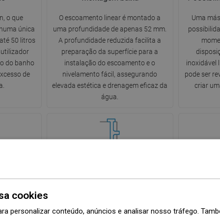
n, o que
O escoamento linear é montado a
Uma másc
 numa única
uma profundidade de apenas 52 mm.
possibilid
té 50 litros
A profundidade reduzida facilita a
momen
utilizador
preparação da superfície para a
disposi
to do banho
instalação do escoamento e o
inoxidável 
xcesso de
nivelamento fácil, assegurando
pode ser re
a.
elevada estética e drenagem eficaz da
criar u
água.
impurezas
Espaçadores amortecedores
Pe
za do sifão
Os espaçadores amortecedores
O ralo e
sa cookies
da. Basta
garantem uma disposição uniforme
ajustávei
rior móvel,
da cobertura, assegurando a sua
altura adeq
ara personalizar conteúdo, anúncios e analisar nosso tráfego. Ta
enxaguá-lo
aparência estética. Evitam
superfícies 