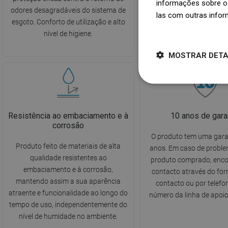
informações sobre o 
odores desagradáveis do sistema de
com água. Suporte idea
las com outras infor
esgoto. Conforto de utilização e alto
manutenção da higiene e
Dowiedz się więcej
nível de higiene.
casa de banho
MOSTRAR DET
Resistência ao embaciamento e à
10 anos de gara
corrosão
O produto tem uma gara
Produto feito de materiais de alta
anos. Em caso de probl
qualidade resistentes ao
produto comprado, enc
embaciamento e à corrosão,
contacto através do for
mantendo assim a sua aparência
contacto ou por telefo
atraente e funcionalidade ao longo do
número da linha de apoio 
tempo de uso, independentemente do
nível de humidade no ambiente.