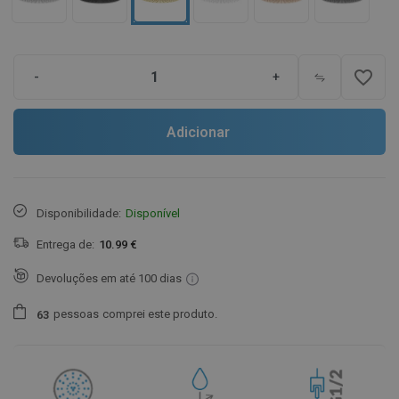
favorite_border
-
+
Adicionar
Disponibilidade:
Disponível
Entrega de:
10.99 €
Devoluções em até 100 dias
pessoas
comprei este produto.
6
3