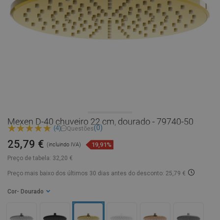
Mexen D-40 chuveiro 22 cm, dourado - 79740-50
(0)
(4)
Questões
25,79 €
19,91%
(incluindo IVA)
Preço de tabela:
32,20 €
Preço mais baixo dos últimos 30 dias
antes do desconto: 25,79 €
Cor
- Dourado