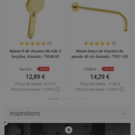
(4)
(5)
Mexen R-40 chuveiro de mão 3
Mexen braço de chuveiro de
funções, dourado - 79540-50
parede 40 cm dourado - 79211-50
16,10 €
17,80 €
-19,94%
-19,72%
12,89 €
14,29 €
Preço de tabela:
16,10 €
Preço de tabela:
17,80 €
Preço mais baixo: 12,89 €
Preço mais baixo: 14,29 €
Disponibilidade:
Disponível
Disponibilidade:
Disponível
Adicionar
Adicionar
Inspirations
Comparar
favorite_border
Favoritos
Comparar
favorite_border
Favoritos