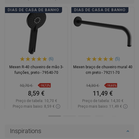
DIAS DE CASA DE BANHO
DIAS DE CASA DE BANHO
(6)
(5)
Mexen R-40 chuveiro de mão 3-
Mexen braço de chuveiro mural 40
funções, preto - 79540-70
cm preto - 79211-70
10,70 €
14,30 €
-19,72%
-19,65%
8,59 €
11,49 €
Preço de tabela:
10,70 €
Preço de tabela:
14,30 €
Preço mais baixo: 8,59 €
Preço mais baixo: 11,49 €
Disponibilidade:
Disponível
Disponibilidade:
Disponível
Adicionar
Adicionar
Inspirations
Comparar
favorite_border
Favoritos
Comparar
favorite_border
Favoritos