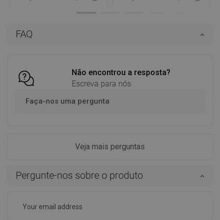
Disponibilidade:
Disponível
Disponibilidade:
Disponível
Adicionar
Adicionar
FAQ
Comparar
favorite_border
Favoritos
Comparar
favorite_border
Favoritos
Não encontrou a resposta?
Escreva para nós
Faça-nos uma pergunta
Veja mais perguntas
Pergunte-nos sobre o produto