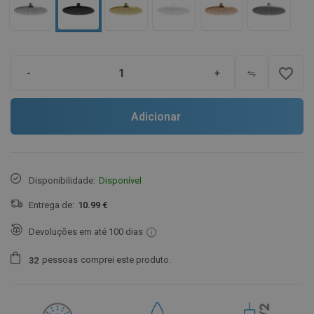
favorite_border
-
+
Adicionar
Disponibilidade:
Disponível
Entrega de:
10.99 €
Devoluções em até 100 dias
pessoas
comprei este produto.
3
2