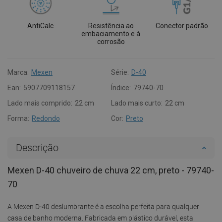
AntiCalc
Resistência ao
Conector padrão
embaciamento e à
corrosão
Marca:
Mexen
Série:
D-40
Ean:
5907709118157
Índice:
79740-70
Lado mais comprido:
22 cm
Lado mais curto:
22 cm
Forma:
Redondo
Cor:
Preto
Descrição
Mexen D-40 chuveiro de chuva 22 cm, preto - 79740-
70
A Mexen D-40 deslumbrante é a escolha perfeita para qualquer
casa de banho moderna. Fabricada em plástico durável, esta