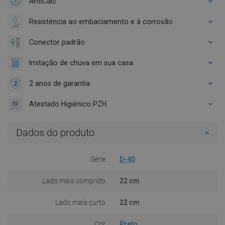
AntiCalc
Resistência ao embaciamento e à corrosão
Conector padrão
Imitação de chuva em sua casa
2 anos de garantia
Atestado Higiénico PZH
Dados do produto
Série
D-40
Lado mais comprido
22 cm
Lado mais curto
22 cm
Cor
Preto