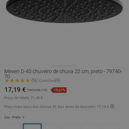
Mexen D-40 chuveiro de chuva 22 cm, preto - 79740-
70
(0)
(5)
Questões
17,19 €
19,67%
(incluindo IVA)
Preço de tabela:
21,40 €
Preço mais baixo dos últimos 30 dias
antes do desconto: 17,19 €
Cor
- Preto