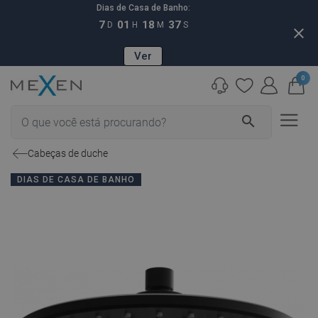
Dias de Casa de Banho:
7
01
18
36
D
H
M
S
close
Ver
0
search
Cabeças de duche
DIAS DE CASA DE BANHO