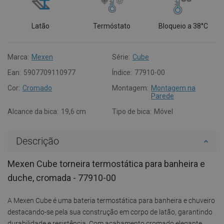
Latão
Termóstato
Bloqueio a 38°C
Marca:
Mexen
Série:
Cube
Ean:
5907709110977
Índice:
77910-00
Cor:
Cromado
Montagem:
Montagem na
Parede
Alcance da bica:
19,6 cm
Tipo de bica:
Móvel
Descrição
Mexen Cube torneira termostática para banheira e
duche, cromada - 77910-00
A Mexen Cube é uma bateria termostática para banheira e chuveiro
destacando-se pela sua construção em corpo de latão, garantindo
durabilidade e resistência. Com acabamento cromado elegante,