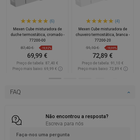
(6)
(4)
Mexen Cube misturadora de
Mexen Cube misturadora de
duche termostática, cromado -
chuveiro termostática, branca -
77200-00
77200-20
87,40 €
91,10 €
-19,92%
-19,99%
69,99 €
72,89 €
Preço de tabela:
87,40 €
Preço de tabela:
91,10 €
Preço mais baixo: 69,99 €
Preço mais baixo: 72,89 €
Disponibilidade:
Disponível
Disponibilidade:
Disponível
Adicionar
Adicionar
FAQ
Comparar
favorite_border
Favoritos
Comparar
favorite_border
Favoritos
Não encontrou a resposta?
Escreva para nós
Faça-nos uma pergunta