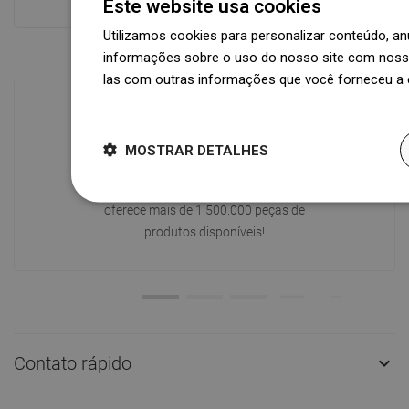
Este website usa cookies
Ver tudo
Utilizamos cookies para personalizar conteúdo, 
informações sobre o uso do nosso site com nosso
las com outras informações que você forneceu a e
Dowiedz się więcej
Disponibilidade de mercadorias
MOSTRAR DETALHES
Um moderno centro logístico com área
de 31.000 m² e mais de 68.000 paletes
oferece mais de 1.500.000 peças de
produtos disponíveis!
Contato rápido
