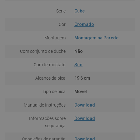
Série
Cube
Cor
Cromado
Montagem
Montagem na Parede
Com conjunto de duche
Não
Com termostato
Sim
Alcance da bica
19,6 cm
Tipo de bica
Móvel
Manual de Instruções
Download
Informações sobre
Download
segurança
Condições de garantia
Download