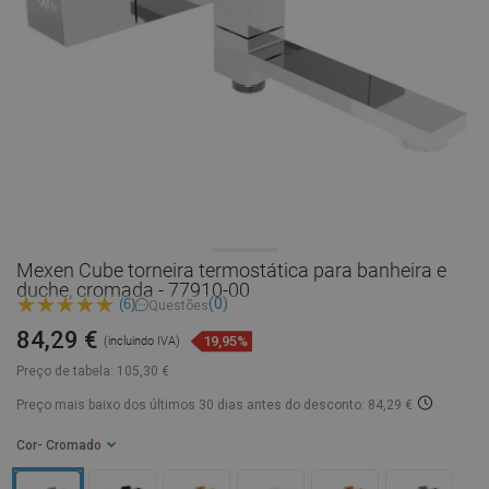
Mexen Cube torneira termostática para banheira e
duche, cromada - 77910-00
(0)
(6)
Questões
84,29 €
19,95%
(incluindo IVA)
Preço de tabela:
105,30 €
Preço mais baixo dos últimos 30 dias
antes do desconto: 84,29 €
Cor
- Cromado