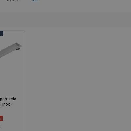
Produtor
Ver
O
para ralo
, inox -
%
€