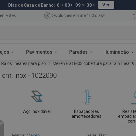
Ver
6
00
09
37
Dias de Casa de Banho:
D
H
M
S
enientes
Devoluções em até 100 dias*
ejos
Pavimentos
Paredes
Iluminação
Ralos lineares para piso
Mexen Flat M03 cobertura para ralo linear 9
0 cm, inox - 1022090
Aço inoxidável
Espaçadores
Resist
amortecedores
embacia
cor
Marca:
Mexen
Série:
Flat