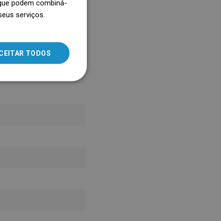
, que podem combiná-
seus serviços.
SLOVAK
LITHUANIAN
ROMANIAN
CEITAR TODOS
HUNGARIAN
FRENCH
ITALIAN
SPANISH
UKRAINIAN
BULGARIAN
ESTONIAN
DUTCH
LATVIAN
DANISH