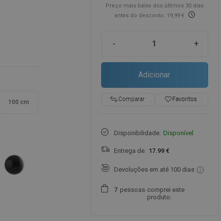
Preço mais baixo dos últimos 30 dias
antes do desconto: 19,99 €
-
+
Adicionar
favorite_border
Favoritos
Comparar
100 cm
Disponibilidade:
Disponível
Entrega de:
17.99 €
Devoluções em até 100 dias
pessoas
comprei este
7
produto.