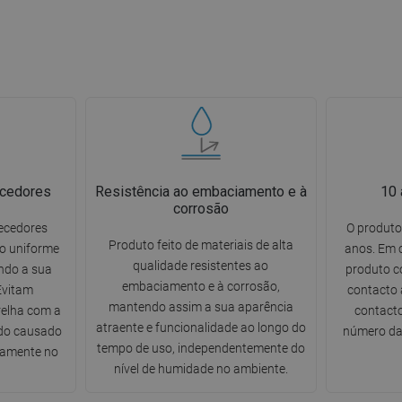
cedores
Resistência ao embaciamento e à
10 
corrosão
ecedores
O produto
Produto feito de materiais de alta
o uniforme
anos. Em 
qualidade resistentes ao
ndo a sua
produto c
embaciamento e à corrosão,
Evitam
contacto 
mantendo assim a sua aparência
relha com a
contacto
atraente e funcionalidade ao longo do
ído causado
número da 
tempo de uso, independentemente do
tamente no
nível de humidade no ambiente.