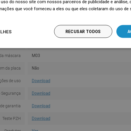
uso do nosso site com nossos parceiros de publicidade e análise
Série
Flat
mações que você forneceu a eles ou que eles coletaram do uso de 
Tamanho
90 cm
Cor
Inox
ALHES
RECUSAR TODOS
A
No conjunto
Cobertura
da máscara
M03
em da placa
Não
ções de uso
Download
e Segurança
Download
de garantia
Download
Teste PZH
Download