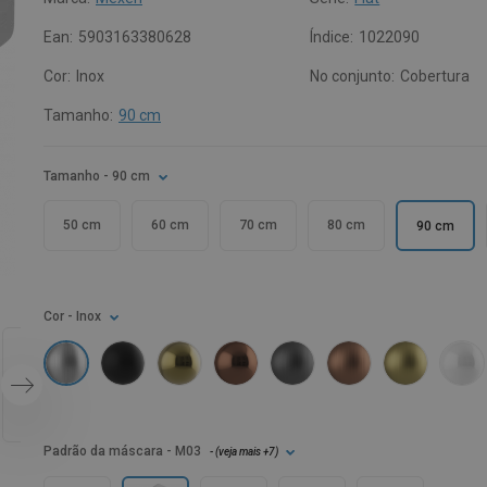
Ean:
5903163380628
Índice:
1022090
Cor:
Inox
No conjunto:
Cobertura
Tamanho:
90 cm
Tamanho
- 90 cm
50 cm
60 cm
70 cm
80 cm
90 cm
Cor
- Inox
Padrão da máscara
- M03
- (
veja mais
+7
)