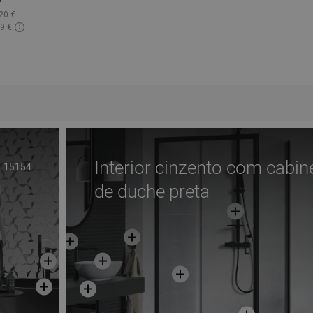
20 €
59 €
onível
voritos
Interior cinzento com cabin
15154
de duche preta