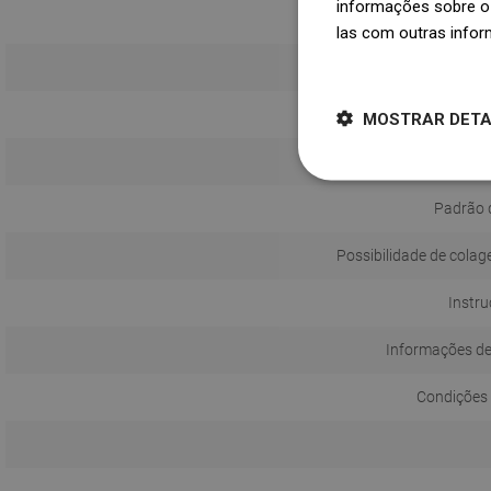
informações sobre o 
las com outras infor
Dowiedz się więcej
MOSTRAR DET
Padrão 
Possibilidade de colag
Instru
Informações d
Condições 