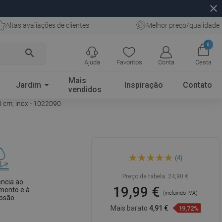
close
Altas avaliações de clientes
Melhor preço/qualidade
0
search
Ajuda
Favoritos
Conta
Cesta
Mais
Jardim
Inspiração
Contato
vendidos
0 cm, inox - 1022090
Mexen Flat M03 cobertura
(4)
para ralo linear 90 cm, inox -
1022090
Preço de tabela:
24,90 €
ência ao
19,99 €
mento e à
(incluindo IVA)
rosão
Mais barato
4,91 €
19,72%