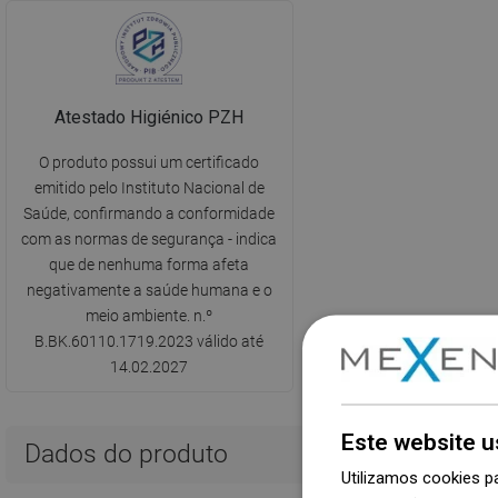
Atestado Higiénico PZH
O produto possui um certificado
emitido pelo Instituto Nacional de
Saúde, confirmando a conformidade
com as normas de segurança - indica
que de nenhuma forma afeta
negativamente a saúde humana e o
meio ambiente. n.º
B.BK.60110.1719.2023 válido até
14.02.2027
Este website u
Dados do produto
Utilizamos cookies p