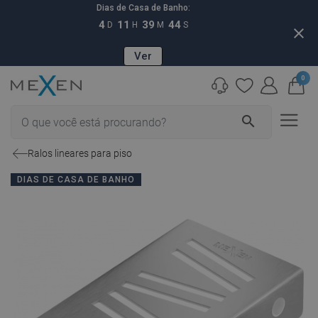
Dias de Casa de Banho:
4
11
39
43
D
H
M
S
close
Ver
0
search
Ralos lineares para piso
DIAS DE CASA DE BANHO