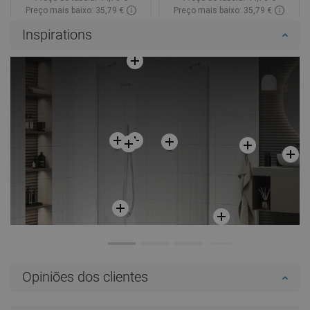
Preço mais baixo: 35,79 €
Preço mais baixo: 35,79 €
Disponibilidade:
Disponível
Disponibilidade:
Disponível
Inspirations
Adicionar
Adicionar
Comparar
favorite_border
Favoritos
Comparar
favorite_border
Favoritos
Opiniões dos clientes