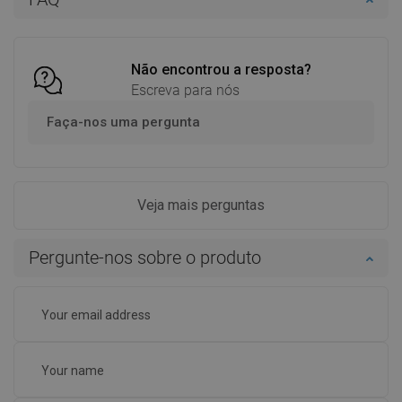
Comparar
favorite_border
Favoritos
Comparar
favorite_border
Favoritos
Não encontrou a resposta?
Escreva para nós
Faça-nos uma pergunta
Veja mais perguntas
Pergunte-nos sobre o produto