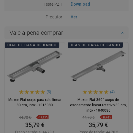
Teste PZH
Download
Produtor
Ver
Vale a pena comprar
DIAS DE CASA DE BANHO
DIAS DE CASA DE BANHO
(6)
(4)
Mexen Flat corpo para ralo linear
Mexen Flat 360° corpo de
80 cm, inox - 1015080
escoamento linear rotativo 80 cm,
inox - 1040080
44,70 €
44,70 €
-19,93%
-19,93%
35,79 €
35,79 €
Preço de tabela:
44,70 €
Preço de tabela:
44,70 €