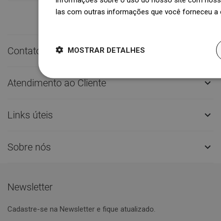
las com outras informações que você forneceu a e
Dowiedz się więcej
Contato rápido

MOSTRAR DETALHES
Atendimento ao Cliente

Links úteis

Sobre nós

Newsletter
Cadastre-se na Newsletter e fique atualizado.