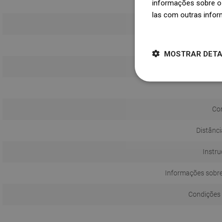
informações sobre o 
las com outras infor
Dowiedz się więcej
MOSTRAR DET
Método d
Com
Distânci
Instru
Informações sobr
Condições 