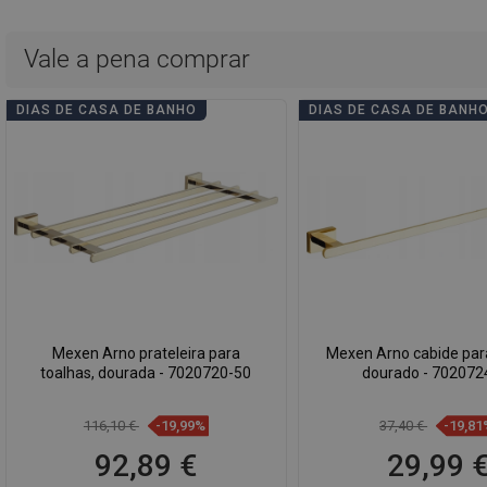
Vale a pena comprar
DIAS DE CASA DE BANHO
DIAS DE CASA DE BANH
Mexen Arno prateleira para
Mexen Arno cabide para
toalhas, dourada - 7020720-50
dourado - 702072
116,10 €
-19,99%
37,40 €
-19,81
92,89 €
29,99 