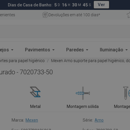
Ver
5
16
30
44
Dias de Casa de Banho:
D
H
M
S
enientes
Devoluções em até 100 dias*
ejos
Pavimentos
Paredes
Iluminação
rtes para papel higiénico
Mexen Arno suporte para papel higiénico, 
ourado - 7020733-50
Metal
Montagem sólida
Montage
Marca:
Mexen
Série:
Arno