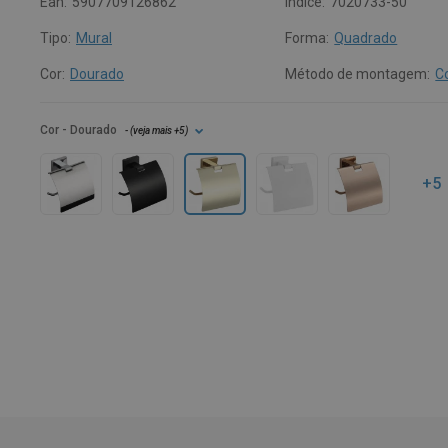
Ean:
5907709126862
Índice:
7020733-50
Tipo:
Mural
Forma:
Quadrado
Cor:
Dourado
Método de montagem:
C
Cor
- Dourado
- (
veja mais
+5
)
+5