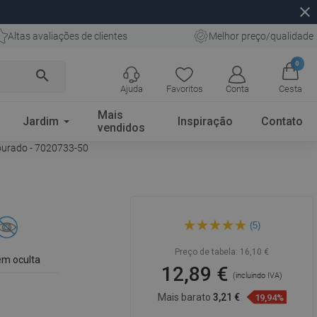
close
Altas avaliações de clientes
Melhor preço/qualidade
0
search
Ajuda
Favoritos
Conta
Cesta
Mais
Jardim
Inspiração
Contato
vendidos
dourado - 7020733-50
Mexen Arno suporte para
(5)
papel higiénico, dourado -
7020733-50
Preço de tabela:
16,10 €
m oculta
12,89 €
(incluindo IVA)
Mais barato
3,21 €
19,94%