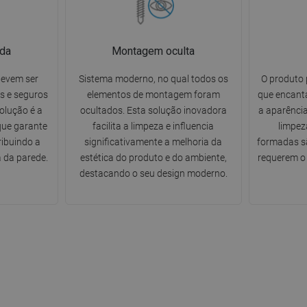
da
Montagem oculta
devem ser
Sistema moderno, no qual todos os
O produto 
s e seguros
elementos de montagem foram
que encanta
solução é a
ocultados. Esta solução inovadora
a aparência
ue garante
facilita a limpeza e influencia
limpez
ribuindo a
significativamente a melhoria da
formadas sã
 da parede.
estética do produto e do ambiente,
requerem o 
destacando o seu design moderno.