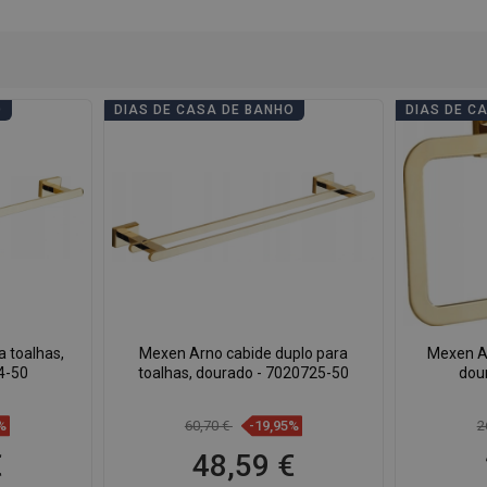
O
DIAS DE CASA DE BANHO
DIAS DE C
 toalhas,
Mexen Arno cabide duplo para
Mexen Ar
4-50
toalhas, dourado - 7020725-50
dou
%
60,70 €
-19,95%
2
€
48,59 €