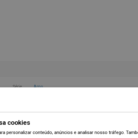
Série
Arno
Largura
12 cm
Altura
12,3 cm
sa cookies
Tipo
Mural
ara personalizar conteúdo, anúncios e analisar nosso tráfego. Ta