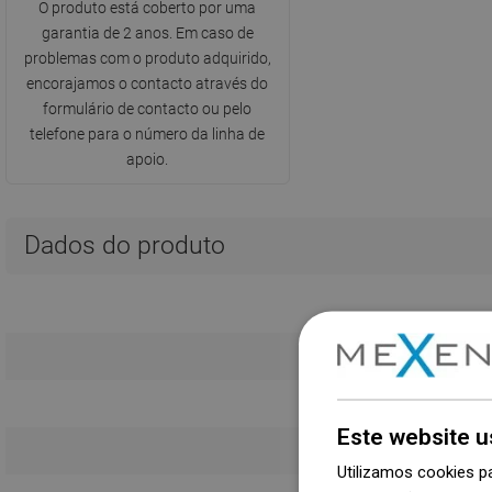
O produto está coberto por uma
garantia de 2 anos. Em caso de
problemas com o produto adquirido,
encorajamos o contacto através do
formulário de contacto ou pelo
telefone para o número da linha de
apoio.
Dados do produto
Este website u
Utilizamos cookies p