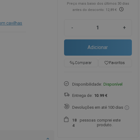
Preço mais baixo dos últimos 30 dias
antes do desconto: 12,89 €
om cavilhas
-
+
Adicionar
favorite_border
Favoritos
Comparar
Disponibilidade:
Disponível
Entrega de:
10.99 €
Devoluções em até 100 dias
pessoas
comprei este
1
8
produto.
4