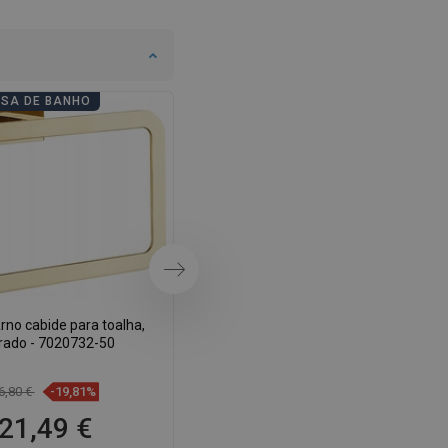
SWEDISH
FINNISH
PORTUGUESE
ASA DE BANHO
DIAS DE CASA DE BANHO
CROATIAN
GREEK
SLOVENIAN
Próximo
no cabide para toalha,
Mexen Arno suporte para papel
rado - 7020732-50
higiénico, dourado - 70207333-50
6,80 €
-19,81%
17,80 €
-19,72%
21,49 €
14,29 €