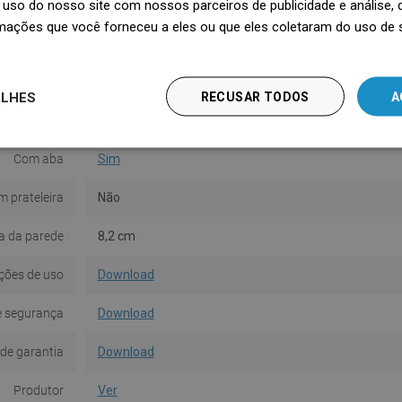
uso do nosso site com nossos parceiros de publicidade e análise
Cor
Dourado
mações que você forneceu a eles ou que eles coletaram do uso de 
Material
Metal
Forma
Quadrado
ALHES
RECUSAR TODOS
A
e montagem
Com cavilhas
Com aba
Sim
 prateleira
Não
a da parede
8,2 cm
ções de uso
Download
e segurança
Download
de garantia
Download
Produtor
Ver