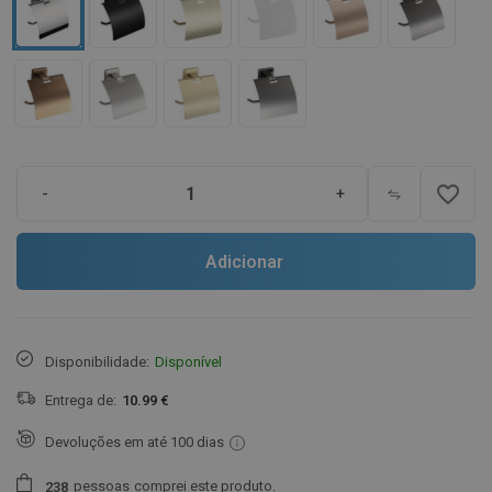
favorite_border
-
+
Adicionar
Disponibilidade:
Disponível
Entrega de:
10.99 €
Devoluções em até 100 dias
pessoas
comprei este produto.
2
3
8