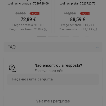
toalhas, cromada - 7020720-00
toalhas, preta - 7020720-70
91,10 €
110,70 €
-19,99%
-19,97%
72,89 €
88,59 €
Preço de tabela:
91,10 €
Preço de tabela:
110,70 €
Preço mais baixo: 72,89 €
Preço mais baixo: 88,59 €
Disponibilidade:
Disponível
Disponibilidade:
Disponível
Adicionar
Adicionar
FAQ
Comparar
favorite_border
Favoritos
Comparar
favorite_border
Favoritos
Não encontrou a resposta?
Escreva para nós
Faça-nos uma pergunta
Veja mais perguntas