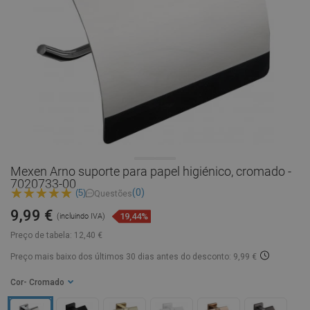
Mexen Arno suporte para papel higiénico, cromado -
7020733-00
(0)
(5)
Questões
9,99 €
19,44%
(incluindo IVA)
Preço de tabela:
12,40 €
Preço mais baixo dos últimos 30 dias
antes do desconto: 9,99 €
Cor
- Cromado