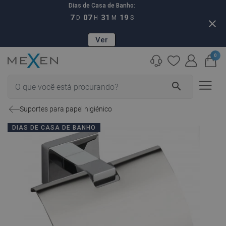
Dias de Casa de Banho:
7
07
31
18
D
H
M
S
close
Ver
0
search
Suportes para papel higiénico
DIAS DE CASA DE BANHO