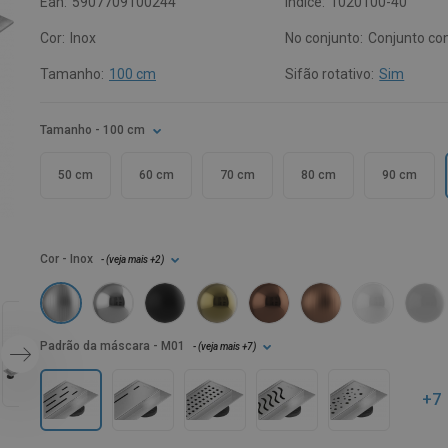
Ean:
5907709100244
Índice:
1020100-40
Cor:
Inox
No conjunto:
Conjunto co
Tamanho:
100 cm
Sifão rotativo:
Sim
Tamanho
- 100 cm
50 cm
60 cm
70 cm
80 cm
90 cm
Cor
- Inox
- (
veja mais
+2
)
Padrão da máscara
- M01
- (
veja mais
+7
)
+7