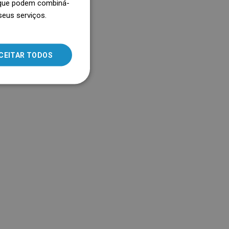
, que podem combiná-
 de cada casa de banho.
seus serviços.
SLOVAK
LITHUANIAN
ROMANIAN
CEITAR TODOS
HUNGARIAN
FRENCH
ITALIAN
SPANISH
UKRAINIAN
BULGARIAN
ESTONIAN
DUTCH
LATVIAN
DANISH