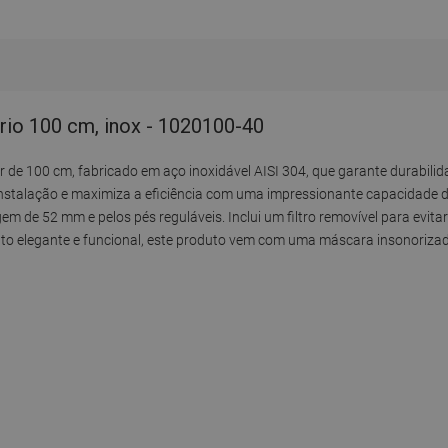
ório 100 cm, inox - 1020100-40
e 100 cm, fabricado em aço inoxidável AISI 304, que garante durabilida
 instalação e maximiza a eficiência com uma impressionante capacidade 
em de 52 mm e pelos pés reguláveis. Inclui um filtro removível para evit
nto elegante e funcional, este produto vem com uma máscara insonoriza