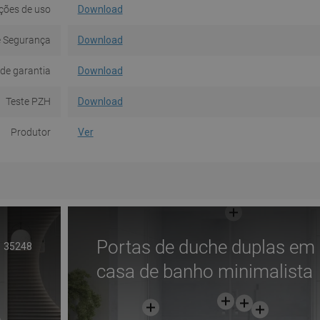
ções de uso
Download
e Segurança
Download
de garantia
Download
Teste PZH
Download
Produtor
Ver
Portas de duche duplas em
35248
casa de banho minimalista