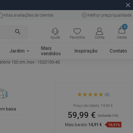
close
Altas avaliações de clientes
Melhor preço/qualidade
0
search
Ajuda
Favoritos
Conta
Cesta
Mais
Jardim
Inspiração
Contato
vendidos
atório 100 cm, inox - 1020100-40
Mexen Flat 360° M01 ralo de
(4)
duche linear giratório 100 cm,
inox - 1020100-40
Preço de tabela:
74,90 €
em baixa
59,99 €
(incluindo IVA)
Mais barato
14,91 €
19,91%