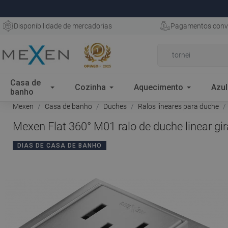
Disponibilidade de mercadorias
Pagamentos conv
Casa de
Cozinha
Aquecimento
Azul
banho
Mexen
Casa de banho
Duches
Ralos lineares para duche
Mexen Flat 360° M01 ralo de duche linear gi
DIAS DE CASA DE BANHO