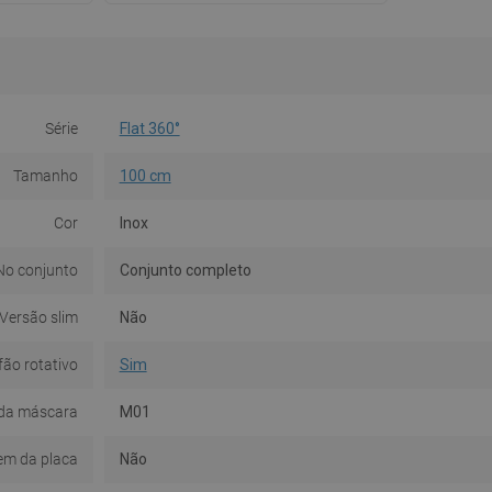
Série
Flat 360°
Tamanho
100 cm
Cor
Inox
No conjunto
Conjunto completo
Versão slim
Não
fão rotativo
Sim
da máscara
M01
em da placa
Não