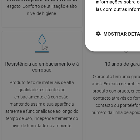
informações sobre o 
esgoto. Conforto de utilização e alto
manutenção da higiene e
las com outras infor
nível de higiene.
casa de banho
Dowiedz się więcej
MOSTRAR DET
Resistência ao embaciamento e à
10 anos de gara
corrosão
O produto tem uma gara
Produto feito de materiais de alta
anos. Em caso de probl
qualidade resistentes ao
produto comprado, enc
embaciamento e à corrosão,
contacto através do for
mantendo assim a sua aparência
contacto ou por telefo
atraente e funcionalidade ao longo do
número da linha de apoio 
tempo de uso, independentemente do
nível de humidade no ambiente.