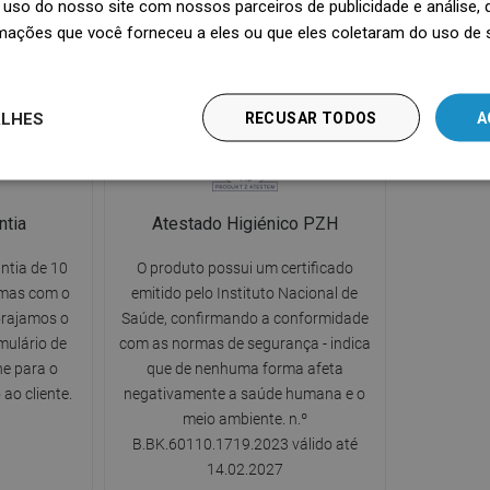
uso do nosso site com nossos parceiros de publicidade e análise
 limpeza na
estrutura e reduzem o ruído causado
condições
mações que você forneceu a eles ou que eles coletaram do uso de 
.
pela queda da água diretamente no
ralo.
ALHES
RECUSAR TODOS
A
ntia
Atestado Higiénico PZH
ntia de 10
O produto possui um certificado
emas com o
emitido pelo Instituto Nacional de
orajamos o
Saúde, confirmando a conformidade
mulário de
com as normas de segurança - indica
ne para o
que de nenhuma forma afeta
ao cliente.
negativamente a saúde humana e o
meio ambiente. n.º
B.BK.60110.1719.2023 válido até
14.02.2027