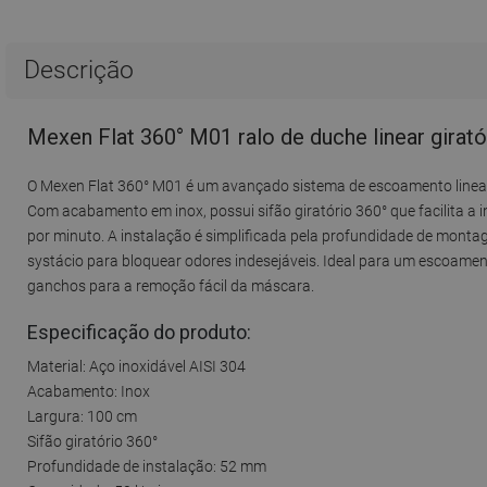
Descrição
Mexen Flat 360° M01 ralo de duche linear girat
O Mexen Flat 360° M01 é um avançado sistema de escoamento linear d
Com acabamento em inox, possui sifão giratório 360° que facilita a
por minuto. A instalação é simplificada pela profundidade de montag
systácio para bloquear odores indesejáveis. Ideal para um escoame
ganchos para a remoção fácil da máscara.
Especificação do produto:
Material: Aço inoxidável AISI 304
Acabamento: Inox
Largura: 100 cm
Sifão giratório 360°
Profundidade de instalação: 52 mm