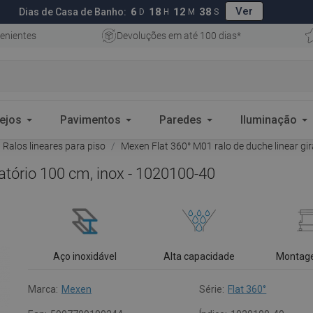
Ver
6
18
12
37
Dias de Casa de Banho:
D
H
M
S
enientes
Devoluções em até 100 dias*
ejos
Pavimentos
Paredes
Iluminação
Ralos lineares para piso
Mexen Flat 360° M01 ralo de duche linear gir
ratório 100 cm, inox - 1020100-40
Aço inoxidável
Alta capacidade
Montag
Marca:
Mexen
Série:
Flat 360°