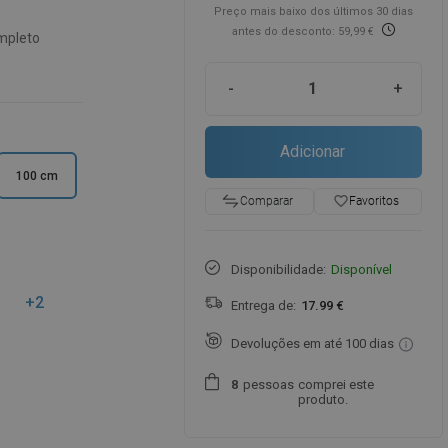
Preço mais baixo dos últimos 30 dias
antes do desconto: 59,99 €
mpleto
-
+
Adicionar
100 cm
favorite_border
Favoritos
Comparar
Disponibilidade:
Disponível
+2
Entrega de:
17.99 €
Devoluções em até 100 dias
pessoas
comprei este
8
produto.